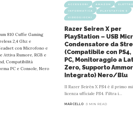
ACCESSORI
AMAZON
ELETTR
INFORMATICA
PLAYSTATION 5
VIDEOGIOCHI
Razer Seiren X per
PlayStation – USB Mic
Condensatore da Str
(Compatibile con PS4,
PC, Monitoraggio a La
Zero, Supporto Ammor
Integrato) Nero/Blu
Il Razer Seirēn X PS4 è il primo m
licenza ufficiale PS4. Filtra i
…
MARCELLO
3 MIN READ