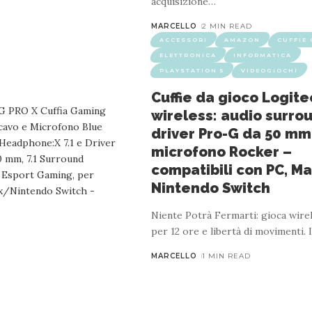
acquisizione
…
MARCELLO
2 MIN READ
ACCESSORI
AMAZON
CUFFIE
ELETTRONICA
INFORMATICA
PLAYSTATION 5
VIDEOGIOCHI
Cuffie da gioco Logit
FIE GAMING
ELETTRONICA
INFORMATICA
PLAYSTATION
wireless: audio surrou
g Leggere con Driver da 50 mm per PC, Xbox, 
driver Pro-G da 50 mm
 Cavo 2m, Cuffie con Microfono Over-Ear – 
microfono Rocker –
compatibili con PC, Ma
Nintendo Switch
3 MIN READ
e una piuma Con un peso di soli 244 grammi, le Zirox vantano un
Niente Potrà Fermarti: gioca wire
ire di casa indossandole ancora! Il suono del successo Festeggia la 
per 12 ore e ‎libertà di movimenti. 
MARCELLO
1 MIN READ