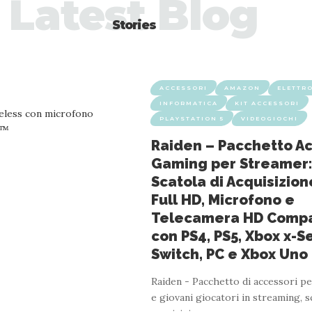
Latest Blog
Stories
ACCESSORI
AMAZON
ELETTR
INFORMATICA
KIT ACCESSORI
PLAYSTATION 5
VIDEOGIOCHI
Raiden – Pacchetto Ac
Gaming per Streamer
Scatola di Acquisizion
Full HD, Microfono e
Telecamera HD Compat
con PS4, PS5, Xbox x-Se
Switch, PC e Xbox Uno
Raiden - Pacchetto di accessori pe
e giovani giocatori in streaming, s