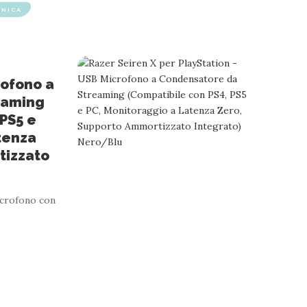
ONICA
rofono a
eaming
 PS5 e
tenza
tizzato
icrofono con