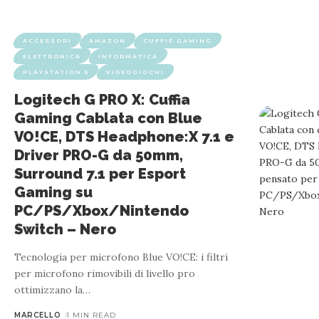
ACCESSORI
AMAZON
CUFFIE GAMING
ELETTRONICA
INFORMATICA
PLAYSTATION 5
VIDEOGIOCHI
Logitech G PRO X: Cuffia
ACCESSORI
CUF
Gaming Cablata con Blue
Trust Gaming GXT 415 Zirox Cuffie Gamin
VO!CE, DTS Headphone:X 7.1 e
mm,
Driver PRO-G da 50mm,
Surround 7.1 per Esport
Gaming su
PC/PS/Xbox/Nintendo
Descrizione Prodotto GXT 415 Zirox Cuffie Gaming Leggere com
Switch – Nero
solo di non usc
Tecnologia per microfono Blue VO!CE: i filtri
per microfono rimovibili di livello pro
ottimizzano la
…
MARCELLO
1 MIN READ