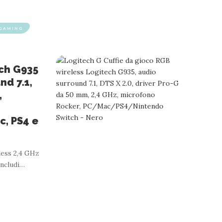
 GAMING
ech G935
 5
VIDEOGIOCHI
nd 7.1,
PS4, PS5, Switch, Mobile, Jack Audio 3.5
L
,
Nero
c, PS4 e
 design comodo e leggero che non si nota nemmeno - assicurati
less 2,4 GHz
D
vittoria con un
Includi
…
…