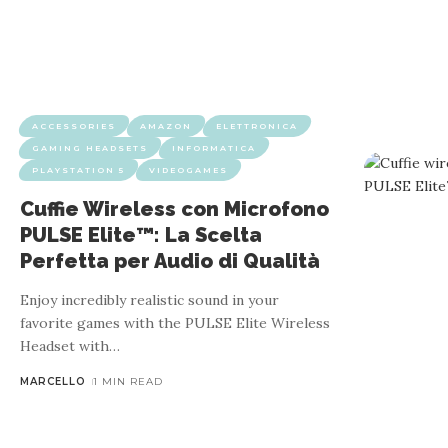
ACCESSORIES
AMAZON
ELETTRONICA
GAMING HEADSETS
INFORMATICA
PLAYSTATION 5
VIDEOGAMES
Cuffie Wireless con Microfono
PULSE Elite™: La Scelta
Perfetta per Audio di Qualità
Enjoy incredibly realistic sound in your
favorite games with the PULSE Elite Wireless
Headset with
…
MARCELLO
1 MIN READ