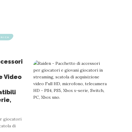
ONICA
cessori
:
e Video
ibili
rie,
r giocatori
catola di