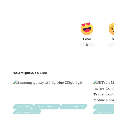
Love
S
0
You Might Also Like
AMAZON
ELECTRONICS
ELETTRONICA
ACCESSORI
INFORMATICA
CASES & C