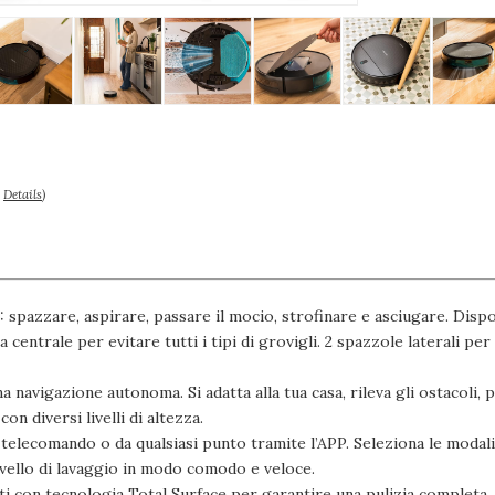
–
Details
)
: spazzare, aspirare, passare il mocio, strofinare e asciugare. Disp
centrale per evitare tutti i tipi di grovigli. 2 spazzole laterali pe
avigazione autonoma. Si adatta alla tua casa, rileva gli ostacoli, p
on diversi livelli di altezza.
 telecomando o da qualsiasi punto tramite l’APP. Seleziona le modal
 livello di lavaggio in modo comodo e veloce.
i con tecnologia Total Surface per garantire una pulizia completa.