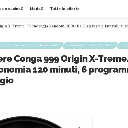
sa e cucina
Moda
Tutte le offerte
in X-Treme. Tecnologia Random, 1000 Pa, 2 spazzole laterali, aut
ZIA DI PAVIMENTI E FINESTRE
ASPIRAPOLVERE ROBOT
CA
ere Conga 999 Origin X-Treme
utonomia 120 minuti, 6 program
gio