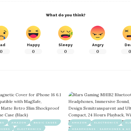
What do you think?
ad
Happy
Sleepy
Angry
De
0
0
0
0
ES
AMAZON
BASIC CASES
AMAZON
ELECTRONICS
EL
OVERS
ELECTRONICS
HEADPHONES - EARPHONES & AC