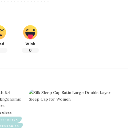
ad
Wink
0
0
ETTRONICA
CESSORIES