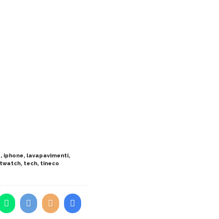
a
,
iphone
,
lavapavimenti
,
twatch
,
tech
,
tineco