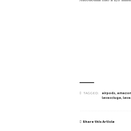
TAGGED:
airpods
,
amazo
lavasciuga
,
lava
Share this Article