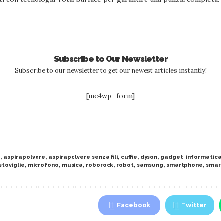
Subscribe to Our Newsletter
Subscribe to our newsletter to get our newest articles instantly!
[mc4wp_form]
n
,
aspirapolvere
,
aspirapolvere senza fili
,
cuffie
,
dyson
,
gadget
,
informatic
stoviglie
,
microfono
,
musica
,
roborock
,
robot
,
samsung
,
smartphone
,
smar
Facebook
Twitter