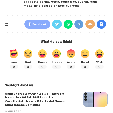
cappotto donna
,
felpa
,
felpa nike
,
guanti
,
jeans
,
moda
,
nike
,
scarpe
,
snikers
,
supreme
Facebook
What do you think?
Love
Sad
Happy
Sleepy
Angry
Dead
Wink
0
0
0
0
0
0
0
You Might Also Like
Samsung Galaxy A25 5G Blue – 128GB di
Memoria e 6GB di RAM Scopri le
Caratteristiche e le Offerte del Nuovo
Smartphone Samsung
0 MIN READ