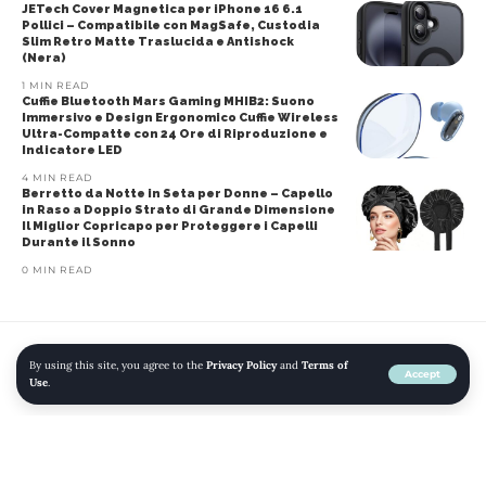
JETech Cover Magnetica per iPhone 16 6.1
Pollici – Compatibile con MagSafe, Custodia
Slim Retro Matte Traslucida e Antishock
(Nera)
1 MIN READ
Cuffie Bluetooth Mars Gaming MHIB2: Suono
Immersivo e Design Ergonomico Cuffie Wireless
Ultra-Compatte con 24 Ore di Riproduzione e
Indicatore LED
4 MIN READ
Berretto da Notte in Seta per Donne – Capello
in Raso a Doppio Strato di Grande Dimensione
Il Miglior Copricapo per Proteggere i Capelli
Durante il Sonno
0 MIN READ
By using this site, you agree to the
Privacy Policy
and
Terms of
Home
»
Blog
»
Silikomart Miss Hot Presina, Materiale Sintetico, Rosso,
Accept
Use
.
17.5×17.5×1.3 cm
CASA E CUCINA
GRANDI ELETTRODOMESTICI
PRESINE E GUANTI DA FORNO
TESSILI DA CUCINA
TESSILI PER LA CASA