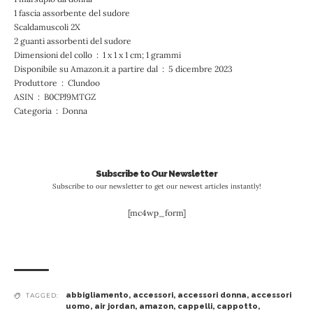
1 fascia assorbente del sudore
Scaldamuscoli 2X
2 guanti assorbenti del sudore
Dimensioni del collo ‏ : ‎ 1 x 1 x 1 cm; 1 grammi
Disponibile su Amazon.it a partire dal ‏ : ‎ 5 dicembre 2023
Produttore ‏ : ‎ Clundoo
ASIN ‏ : ‎ B0CPJ9MTGZ
Categoria ‏ : ‎ Donna
Subscribe to Our Newsletter
Subscribe to our newsletter to get our newest articles instantly!
[mc4wp_form]
abbigliamento
,
accessori
,
accessori donna
,
accessori
TAGGED:
uomo
,
air jordan
,
amazon
,
cappelli
,
cappotto
,