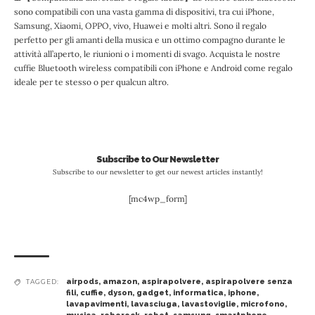
sono compatibili con una vasta gamma di dispositivi, tra cui iPhone,
Samsung, Xiaomi, OPPO, vivo, Huawei e molti altri. Sono il regalo
perfetto per gli amanti della musica e un ottimo compagno durante le
attività all’aperto, le riunioni o i momenti di svago. Acquista le nostre
cuffie Bluetooth wireless compatibili con iPhone e Android come regalo
ideale per te stesso o per qualcun altro.
Subscribe to Our Newsletter
Subscribe to our newsletter to get our newest articles instantly!
[mc4wp_form]
airpods
,
amazon
,
aspirapolvere
,
aspirapolvere senza
TAGGED:
fili
,
cuffie
,
dyson
,
gadget
,
informatica
,
iphone
,
lavapavimenti
,
lavasciuga
,
lavastoviglie
,
microfono
,