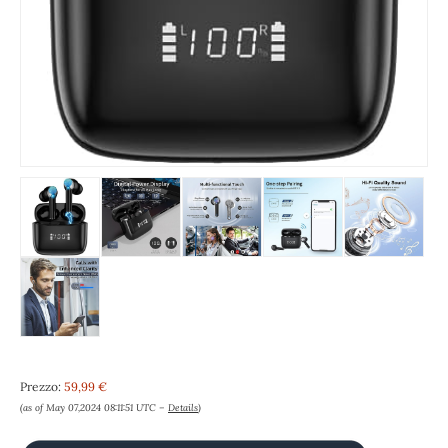
Prezzo:
59,99 €
(as of May 07,2024 08:11:51 UTC –
Details
)