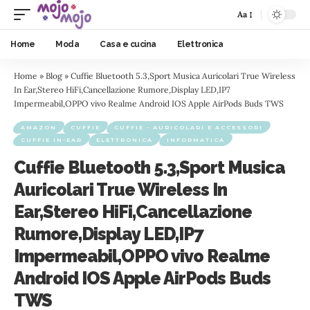
Aa
Home
Moda
Casa e cucina
Elettronica
Home
»
Blog
»
Cuffie Bluetooth 5.3,Sport Musica Auricolari True Wireless
In Ear,Stereo HiFi,Cancellazione Rumore,Display LED,IP7
Impermeabil,OPPO vivo Realme Android IOS Apple AirPods Buds TWS
AMAZON
CUFFIE
CUFFIE - AURICOLARI E ACCESSORI
CUFFIE IN-EAR
ELETTRONICA
INFORMATICA
Cuffie Bluetooth 5.3,Sport Musica
Auricolari True Wireless In
Ear,Stereo HiFi,Cancellazione
Rumore,Display LED,IP7
Impermeabil,OPPO vivo Realme
Android IOS Apple AirPods Buds
TWS