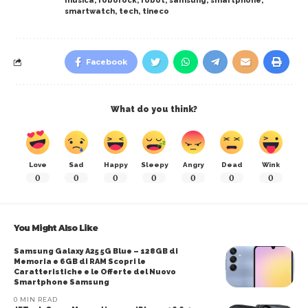
musica
,
roborock
,
robot
,
samsung
,
smartphone
,
smartwatch
,
tech
,
tineco
Facebook
What do you think?
Love
Sad
Happy
Sleepy
Angry
Dead
Wink
0
0
0
0
0
0
0
You Might Also Like
Samsung Galaxy A25 5G Blue – 128GB di
Memoria e 6GB di RAM Scopri le
Caratteristiche e le Offerte del Nuovo
Smartphone Samsung
0 MIN READ