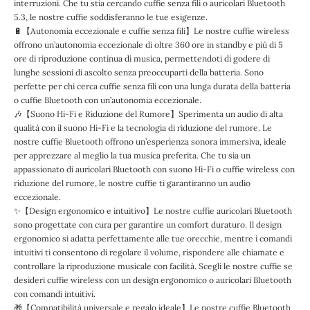
interruzioni. Che tu stia cercando cuffie senza fili o auricolari Bluetooth
5.3, le nostre cuffie soddisferanno le tue esigenze.
🔋【Autonomia eccezionale e cuffie senza fili】Le nostre cuffie wireless
offrono un’autonomia eccezionale di oltre 360 ore in standby e più di 5
ore di riproduzione continua di musica, permettendoti di godere di
lunghe sessioni di ascolto senza preoccuparti della batteria. Sono
perfette per chi cerca cuffie senza fili con una lunga durata della batteria
o cuffie Bluetooth con un’autonomia eccezionale.
🎶【Suono Hi-Fi e Riduzione del Rumore】Sperimenta un audio di alta
qualità con il suono Hi-Fi e la tecnologia di riduzione del rumore. Le
nostre cuffie Bluetooth offrono un’esperienza sonora immersiva, ideale
per apprezzare al meglio la tua musica preferita. Che tu sia un
appassionato di auricolari Bluetooth con suono Hi-Fi o cuffie wireless con
riduzione del rumore, le nostre cuffie ti garantiranno un audio
eccezionale.
✨【Design ergonomico e intuitivo】Le nostre cuffie auricolari Bluetooth
sono progettate con cura per garantire un comfort duraturo. Il design
ergonomico si adatta perfettamente alle tue orecchie, mentre i comandi
intuitivi ti consentono di regolare il volume, rispondere alle chiamate e
controllare la riproduzione musicale con facilità. Scegli le nostre cuffie se
desideri cuffie wireless con un design ergonomico o auricolari Bluetooth
con comandi intuitivi.
🎁【Compatibilità universale e regalo ideale】Le nostre cuffie Bluetooth