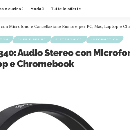
sa e cucina
Moda
Tutte le offerte
eo con Microfono e Cancellazione Rumore per PC, Mac, Laptop e 
ZON
CUFFIE PER PC
ELETTRONICA
INFORMATICA
340: Audio Stereo con Microfo
top e Chromebook