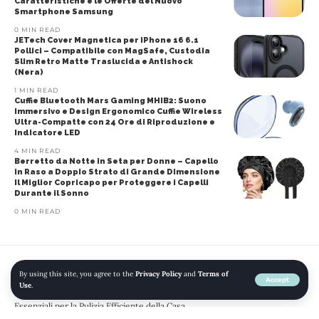
Caratteristiche e le Offerte del Nuovo
Smartphone Samsung
0 MIN READ
JETech Cover Magnetica per iPhone 16 6.1
Pollici – Compatibile con MagSafe, Custodia
Slim Retro Matte Traslucida e Antishock
(Nera)
1 MIN READ
Cuffie Bluetooth Mars Gaming MHIB2: Suono
Immersivo e Design Ergonomico Cuffie Wireless
Ultra-Compatte con 24 Ore di Riproduzione e
Indicatore LED
4 MIN READ
Berretto da Notte in Seta per Donne – Capello
in Raso a Doppio Strato di Grande Dimensione
Il Miglior Copricapo per Proteggere i Capelli
Durante il Sonno
0 MIN READ
By using this site, you agree to the
Privacy Policy
and
Terms of
Home
»
Blog
»
Serbatoio dell’Acqua Dolce di Ricambio per Aspirapolvere
Accept
Use
.
Wet & Dry Tineco Floor One S7 Pro – Confezione da 1 Accessori
Essenziali per la Pulizia Efficiente della Casa