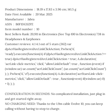
Product Dimensions ‏ : ‎ 18.19 x 17.83 x 3.96 cm; 141.5 g
Date First Available ‏ : ‎ 20 Mar. 2025
Manufacturer ‏ : ‎ Jabra
ASIN ‏ : ‎ B0F1DGSZPZ
Item model number ‏ : ‎ 10
Best Sellers Rank: 20,911 in Electronics (See Top 100 in Electronics) 738 in
Headphones & Earphones
Customer reviews: 4.1 4.1 out of 5 stars (362) var
dpAcrHasRegisteredArcLinkClickAction; P.when(‘A’,
‘ready’).execute(function(A) if (dpAcrHasRegisteredArcLinkClickAction !==
true) dpAcrHasRegisteredArcLinkClickAction = true; A.declarative(
‘acrLink-click-metrics’, ‘click’, “allowLinkDefault”: true , function (event) if
(window.ue) ue.count(“acrLinkClickCount”, (ue.count(“acrLinkClickCount”)
); ); P.when(‘A’, ‘cf’).execute(function(A) A.declarative(‘acrStarsLink-click-
metrics’, ‘click’, “allowLinkDefault” : true , function(event) if(window.ue) 0)
+ 1); ); );
CONFIGURATION IN SECONDS: No complicated installation, just plug in
and get started right away.
NO CHARGING NEED: Thanks to the 1.9m cable Evolve 10, you can keep
calling without having to stop to charge.