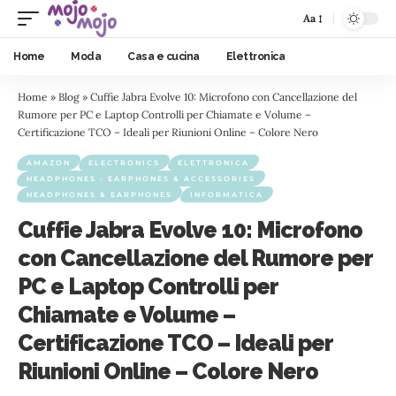
Aa
Home
Moda
Casa e cucina
Elettronica
Home
»
Blog
»
Cuffie Jabra Evolve 10: Microfono con Cancellazione del
Rumore per PC e Laptop Controlli per Chiamate e Volume –
Certificazione TCO – Ideali per Riunioni Online – Colore Nero
AMAZON
ELECTRONICS
ELETTRONICA
HEADPHONES - EARPHONES & ACCESSORIES
HEADPHONES & EARPHONES
INFORMATICA
Cuffie Jabra Evolve 10: Microfono
con Cancellazione del Rumore per
PC e Laptop Controlli per
Chiamate e Volume –
Certificazione TCO – Ideali per
Riunioni Online – Colore Nero