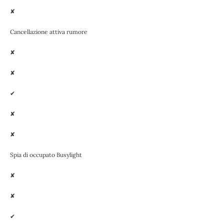
✘
Cancellazione attiva rumore
✘
✘
✔
✘
✘
Spia di occupato Busylight
✘
✘
✔