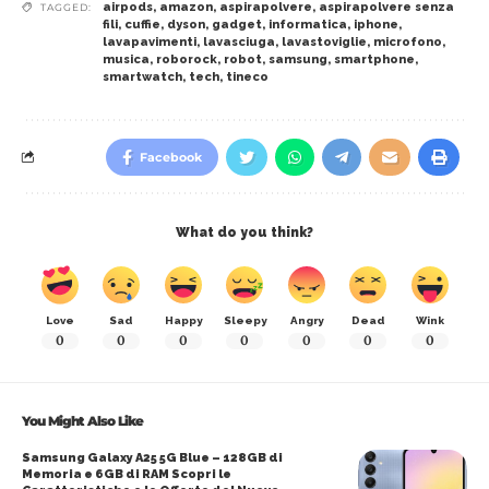
airpods
,
amazon
,
aspirapolvere
,
aspirapolvere senza
TAGGED:
fili
,
cuffie
,
dyson
,
gadget
,
informatica
,
iphone
,
lavapavimenti
,
lavasciuga
,
lavastoviglie
,
microfono
,
musica
,
roborock
,
robot
,
samsung
,
smartphone
,
smartwatch
,
tech
,
tineco
Facebook
What do you think?
Love
Sad
Happy
Sleepy
Angry
Dead
Wink
0
0
0
0
0
0
0
You Might Also Like
Samsung Galaxy A25 5G Blue – 128GB di
Memoria e 6GB di RAM Scopri le