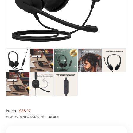
Prezzo:
€38.97
(as of Dec 31,2025 11:54:55 UTC –
Details
)