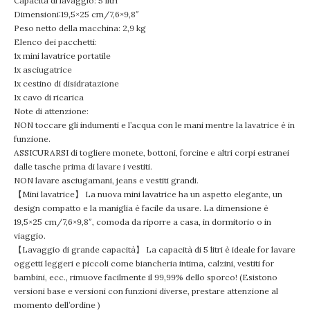
Capacità di lavaggio: 5 litri
Dimensioni:19,5×25 cm/7,6×9,8″
Peso netto della macchina: 2,9 kg
Elenco dei pacchetti:
1x mini lavatrice portatile
1x asciugatrice
1x cestino di disidratazione
1x cavo di ricarica
Note di attenzione:
NON toccare gli indumenti e l’acqua con le mani mentre la lavatrice è in
funzione.
ASSICURARSI di togliere monete, bottoni, forcine e altri corpi estranei
dalle tasche prima di lavare i vestiti.
NON lavare asciugamani, jeans e vestiti grandi.
【Mini lavatrice】 La nuova mini lavatrice ha un aspetto elegante, un
design compatto e la maniglia è facile da usare. La dimensione è
19,5×25 cm/7,6×9,8″, comoda da riporre a casa, in dormitorio o in
viaggio.
【Lavaggio di grande capacità】 La capacità di 5 litri è ideale for lavare
oggetti leggeri e piccoli come biancheria intima, calzini, vestiti for
bambini, ecc., rimuove facilmente il 99,99% dello sporco! (Esistono
versioni base e versioni con funzioni diverse, prestare attenzione al
momento dell’ordine )