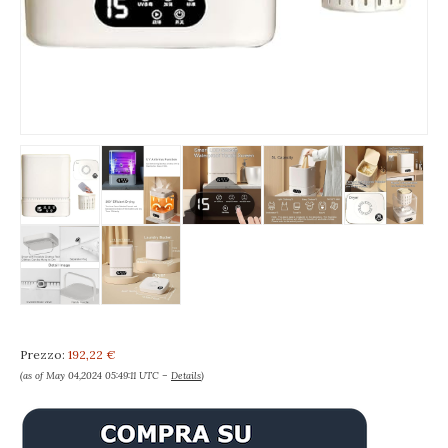
Prezzo:
192,22 €
(as of May 04,2024 05:49:11 UTC –
Details
)