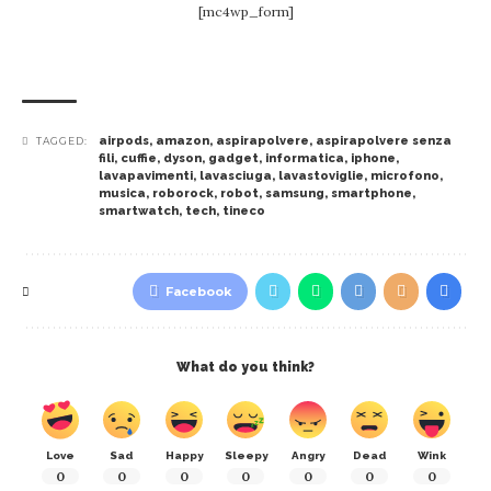
[mc4wp_form]
airpods
,
amazon
,
aspirapolvere
,
aspirapolvere senza
TAGGED:
fili
,
cuffie
,
dyson
,
gadget
,
informatica
,
iphone
,
lavapavimenti
,
lavasciuga
,
lavastoviglie
,
microfono
,
musica
,
roborock
,
robot
,
samsung
,
smartphone
,
smartwatch
,
tech
,
tineco
Facebook
What do you think?
Love
Sad
Happy
Sleepy
Angry
Dead
Wink
0
0
0
0
0
0
0