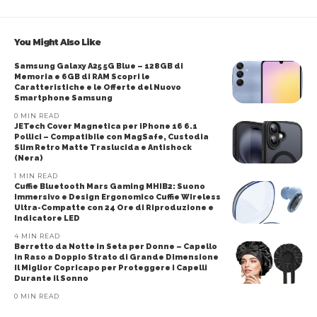
You Might Also Like
Samsung Galaxy A25 5G Blue – 128GB di
Memoria e 6GB di RAM Scopri le
Caratteristiche e le Offerte del Nuovo
Smartphone Samsung
0 MIN READ
JETech Cover Magnetica per iPhone 16 6.1
Pollici – Compatibile con MagSafe, Custodia
Slim Retro Matte Traslucida e Antishock
(Nera)
1 MIN READ
Cuffie Bluetooth Mars Gaming MHIB2: Suono
Immersivo e Design Ergonomico Cuffie Wireless
Ultra-Compatte con 24 Ore di Riproduzione e
Indicatore LED
4 MIN READ
Berretto da Notte in Seta per Donne – Capello
in Raso a Doppio Strato di Grande Dimensione
Il Miglior Copricapo per Proteggere i Capelli
Durante il Sonno
0 MIN READ