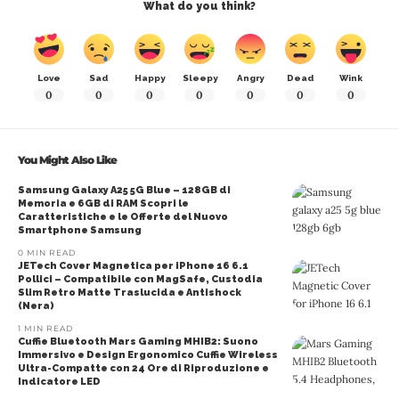
What do you think?
Love
Sad
Happy
Sleepy
Angry
Dead
Wink
0
0
0
0
0
0
0
You Might Also Like
Samsung Galaxy A25 5G Blue – 128GB di
Memoria e 6GB di RAM Scopri le
Caratteristiche e le Offerte del Nuovo
Smartphone Samsung
0 MIN READ
JETech Cover Magnetica per iPhone 16 6.1
Pollici – Compatibile con MagSafe, Custodia
Slim Retro Matte Traslucida e Antishock
(Nera)
1 MIN READ
Cuffie Bluetooth Mars Gaming MHIB2: Suono
Immersivo e Design Ergonomico Cuffie Wireless
Ultra-Compatte con 24 Ore di Riproduzione e
Indicatore LED