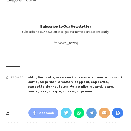
Categoria ‏ : ‎ Uomo
Subscribe to Our Newsletter
Subscribe to our newsletter to get our newest articles instantly!
[mc4wp_form]
abbigliamento
,
accessori
,
accessori donna
,
accessori
TAGGED:
uomo
,
air jordan
,
amazon
,
cappelli
,
cappotto
,
cappotto donna
,
felpa
,
felpa nike
,
guanti
,
jeans
,
moda
,
nike
,
scarpe
,
snikers
,
supreme
Facebook