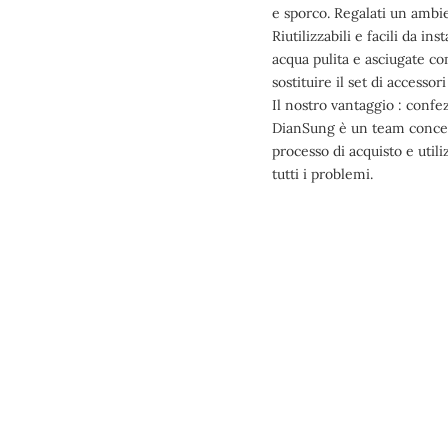
e sporco. Regalati un ambi
Riutilizzabili e facili da i
acqua pulita e asciugate co
sostituire il set di accesso
Il nostro vantaggio : confez
DianSung è un team concent
processo di acquisto e utili
tutti i problemi.