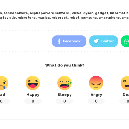
n
,
aspirapolvere
,
aspirapolvere senza fili
,
cuffie
,
dyson
,
gadget
,
informatic
astoviglie
,
microfono
,
musica
,
roborock
,
robot
,
samsung
,
smartphone
,
sma
Facebook
Twitter
What do you think?
ad
Happy
Sleepy
Angry
De
0
0
0
0