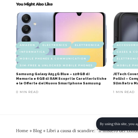
You Might Also Like
AMAZON
ELECTRONICS
ELETTRONICA
ACCESSORI
INFORMATICA
CASES & C
MOBILE PHONES & COMMUNICATION
ELETTRONI
SIM-FREE & UNLOCKED MOBILE PHONES
MOBILE PH
Samsung Galaxy A25 5G Blue – 128GB di
JETech Cover
Memoria e 6GB di RAM Scopri le Caratteristiche
Pollici – Co
e le Offerte del Nuovo Smartphone Samsung
Slim Retro M
0 MIN READ
1 MIN READ
By using this site, you 
Home
»
Blog
»
Libri a causa di scandire: “Il mistero del Lond