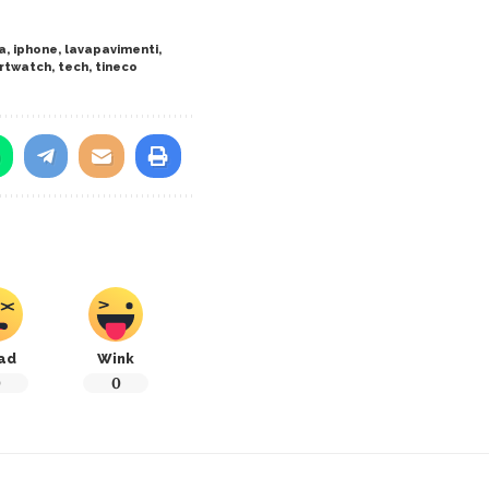
a
,
iphone
,
lavapavimenti
,
rtwatch
,
tech
,
tineco
ad
Wink
0
0