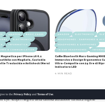
ES
AMAZON
BASIC CASES
AMAZON
ELECTRONICS
ELE
OVERS
ELECTRONICS
HEADPHONES - EARPHONES & ACC
CA
INFORMATICA
HEADPHONES & EARPHONES
ONES & COMMUNICATION
IN-EAR HEADPHONES
INFORMA
 Magnetica per iPhone 16 6.1
Cuffie Bluetooth Mars Gaming MHI
mpatibile con MagSafe, Custodia
Immersivo e Design Ergonomico Cu
atte Traslucida e Antishock (Nera)
Ultra-Compatte con 24 Ore di Rip
Indicatore LED
4 MIN READ
agree to the
Privacy Policy
and
Terms of Use
.
on Eye: scopri i segreti della famosa attrazione turistica inglese”