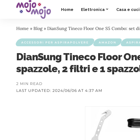
Home
Elettronica
Casa e cuc
Home
»
Blog
»
DianSung Tineco Floor One S5 Combo: set di acce
ACCESSORI PER ASPIRAPOLVERE
AMAZON
ASPIR
DianSung Tineco Floor One 
spazzole, 2 filtri e 1 spazzo
2 MIN READ
LAST UPDATED: 2024/06/06 AT 4:37 AM