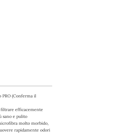
bo PRO (Conferma il
ò filtrare efficacemente
ù sano e pulito
n microfibra molto morbido,
imuovere rapidamente odori