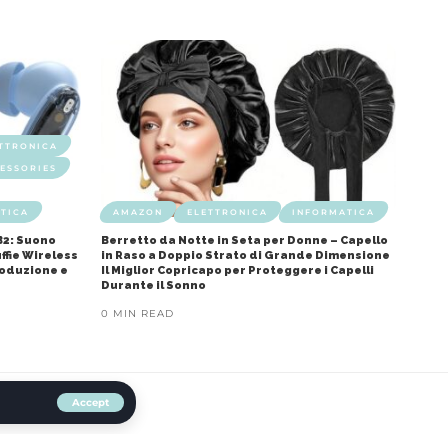
TTRONICA
ESSORIES
TICA
AMAZON
ELETTRONICA
INFORMATICA
B2: Suono
Berretto da Notte in Seta per Donne – Capello
ffie Wireless
in Raso a Doppio Strato di Grande Dimensione
roduzione e
Il Miglior Copricapo per Proteggere i Capelli
Durante il Sonno
0 MIN READ
Accept