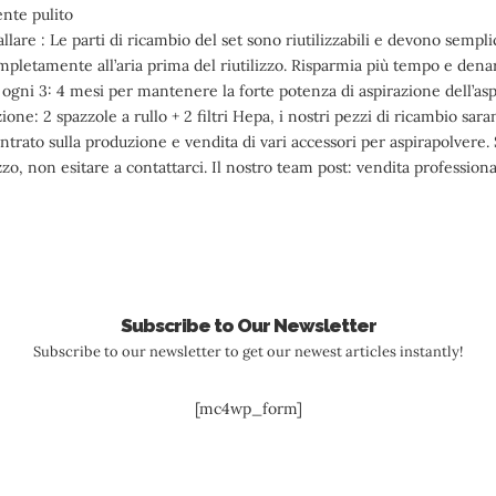
ente pulito
nstallare : Le parti di ricambio del set sono riutilizzabili e devono sem
mpletamente all’aria prima del riutilizzo. Risparmia più tempo e dena
ri ogni 3: 4 mesi per mantenere la forte potenza di aspirazione dell’as
ione: 2 spazzole a rullo + 2 filtri Hepa, i nostri pezzi di ricambio sara
rato sulla produzione e vendita di vari accessori per aspirapolvere.
zzo, non esitare a contattarci. Il nostro team post: vendita professiona
Subscribe to Our Newsletter
Subscribe to our newsletter to get our newest articles instantly!
[mc4wp_form]