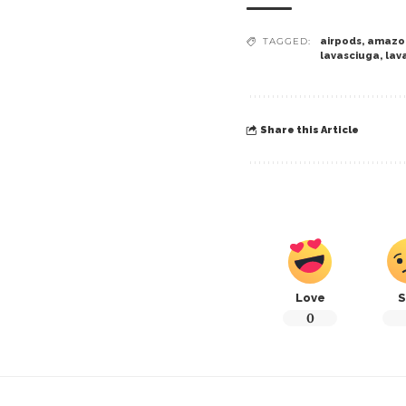
TAGGED:
airpods
,
amazo
lavasciuga
,
lav
Share this Article
Love
S
0