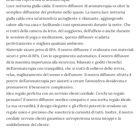
Luce notturna gialla calda: Il nostro diffusore di aromaterapia va oltre la
semplice diffusione del profumo nello spazio. La nuova luce notturna
gialla calda crea un’atmosfera accogliente e rilassante, aggiungendo
calore alla tua casa e facilitando i tuoi spostamenti durante la notte. Che
si tratti della camera da letto, del soggiorno, dell’ufficio o anche durante
le sessioni di yoga o meditazione, questo diffusore si adatta
perfettamente e migliora qualsiasi ambiente.
Materiale sicuro privo di BPA: Il nostro diffusore è realizzato con materiali
sicuri e privi di BPA. Con lo spegnimento automatico, il nostro diffusore
dà la massima importanza alla sicurezza. Rilassati e goditi i benefici
dell’aromaterapia con tranquillità, che si tratti di sollievo dello stress,
relax, miglioramento del sonno o dell’umore. Il nostro diffusore sfrutta il
potere dell’aromaterapia per aiutarti a creare l’atmosfera desiderata e
promuovere il benessere complessivo.
Idea regalo perfetta con un servizio clienti cordiale: Cerchi un regalo
pensato? Il nostro diffusore nordico compatto è una scelta regalo ideale.
La sua versatilità, il design elegante e gli effetti potenti lo rendono un
regalo unico e prezioso che susciterà la curiosità di tutti. Inoltre, il nostro
cordiale servizio clienti garantisce un’esperienza senza intoppi e la
soddisfazione del cliente.