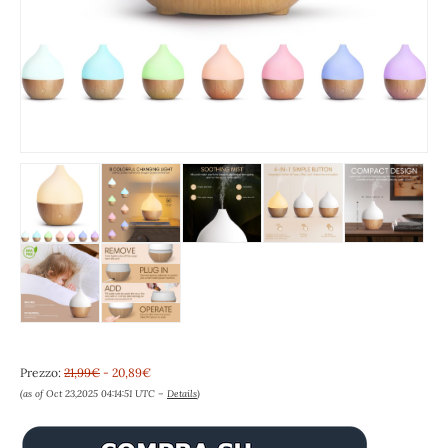
Prezzo:
21,99€
- 20,89€
(as of Oct 23,2025 04:14:51 UTC –
Details
)