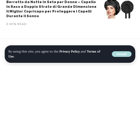
Berretto da Notte in Seta per Donne – Capello
in Raso a Doppio Strato di Grande Dimensione
Il Miglior Copricapo per Proteggere i Capelli
Durante il Sonno
0 MIN READ
By using this site, you agree to the
Privacy Policy
and
Terms of
Home
»
Blog
»
Elara Parka Invernale da Donna: Cappotto Chunkyrayan per
Accept
Use
.
Stile e Comfort
ABBIGLIAMENTO
AMAZON
CAPPOTTI
DONNA
GIACCHE E CAPPOTTI
MODA
Elara Parka Invernale da Donna:
Cappotto Chunkyrayan per Stile e
Comfort
SHARE
2 MIN READ