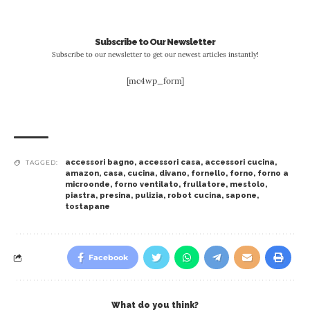
Subscribe to Our Newsletter
Subscribe to our newsletter to get our newest articles instantly!
[mc4wp_form]
accessori bagno
,
accessori casa
,
accessori cucina
,
TAGGED:
amazon
,
casa
,
cucina
,
divano
,
fornello
,
forno
,
forno a
microonde
,
forno ventilato
,
frullatore
,
mestolo
,
piastra
,
presina
,
pulizia
,
robot cucina
,
sapone
,
tostapane
Facebook
What do you think?