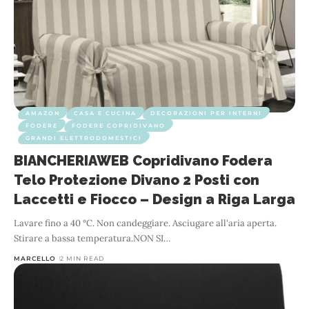
AMAZON
CASA E CUCINA
DECORAZIONI PER INTERNI
FODERE
FODERE COPRIDIVANO
GRANDI ELETTRODOMESTICI
BIANCHERIAWEB Copridivano Fodera
Telo Protezione Divano 2 Posti con
Laccetti e Fiocco – Design a Riga Larga
Lavare fino a 40 °C. Non candeggiare. Asciugare all'aria aperta.
Stirare a bassa temperatura.NON SI
…
MARCELLO
2 MIN READ