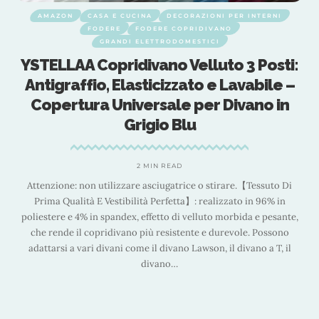
NA
DECORAZIONI PER INTERNI
AMAZON
CASA E CUCINA
ODERE COPRIDIVANO
FODERE
FODER
LETTRODOMESTICI
GRANDI ELETT
vano Velluto 3 Posti:
Deconovo Copridi
ticizzato e Lavabile –
Braccioli Reversib
rsale per Divano in
Copridivano per D
gio Blu
AntiGraffio Can
Salvadivano Sedut
Grigio Br
 MIN READ
asciugatrice o stirare.【Tessuto Di
à Perfetta】: realizzato in 96% in
2 MIN 
ffetto di velluto morbida e pesante,
Chi Siamo VESTIBILITÀ UNIVERSALE
iù resistente e durevole. Possono
adatta alla maggior parte della div
 il divano Lawson, il divano a T, il
4 posti fino a 200cm, 3 posti fino 
divano
…
posti fino a 55cm. Vede
nel'immagini.MATERIAL