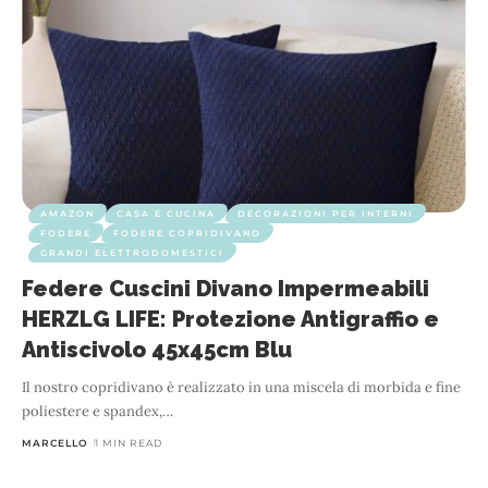
AMAZON
CASA E CUCINA
DECORAZIONI PER INTERNI
FODERE
FODERE COPRIDIVANO
GRANDI ELETTRODOMESTICI
Federe Cuscini Divano Impermeabili
HERZLG LIFE: Protezione Antigraffio e
Antiscivolo 45x45cm Blu
Il nostro copridivano è realizzato in una miscela di morbida e fine
poliestere e spandex,
…
MARCELLO
1 MIN READ