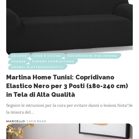
AMAZON
CASA E CUCINA
DECORAZIONI PER INTERNI
FODERE
FODERE COPRIDIVANO
GRANDI ELETTRODOMESTICI
Martina Home Tunisi: Copridivano
Elastico Nero per 3 Posti (180-240 cm)
in Tela di Alta Qualità
Seguire le istruzioni per la cura per evitare danni o lesioni.Nota! Se
la misura del
…
MARCELLO
1 MIN READ