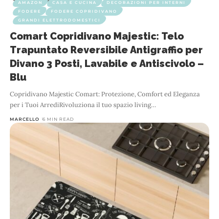
AMAZON
CASA E CUCINA
DECORAZIONI PER INTERNI
FODERE
FODERE COPRIDIVANO
GRANDI ELETTRODOMESTICI
Comart Copridivano Majestic: Telo
Trapuntato Reversibile Antigraffio per
Divano 3 Posti, Lavabile e Antiscivolo –
Blu
Copridivano Majestic Comart: Protezione, Comfort ed Eleganza
per i Tuoi ArrediRivoluziona il tuo spazio living
…
MARCELLO
6 MIN READ