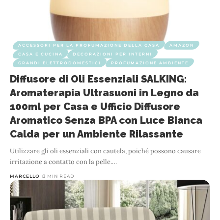
ACCESSORI PER LA PROFUMAZIONE DELLA CASA
AMAZON
CASA E CUCINA
DECORAZIONI PER INTERNI
GRANDI ELETTRODOMESTICI
PROFUMAZIONE AMBIENTE
Diffusore di Oli Essenziali SALKING:
Aromaterapia Ultrasuoni in Legno da
100ml per Casa e Ufficio Diffusore
Aromatico Senza BPA con Luce Bianca
Calda per un Ambiente Rilassante
Utilizzare gli oli essenziali con cautela, poiché possono causare
irritazione a contatto con la pelle.
…
MARCELLO
3 MIN READ