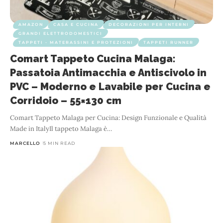
AMAZON
CASA E CUCINA
DECORAZIONI PER INTERNI
GRANDI ELETTRODOMESTICI
TAPPETI - MATERASSINI E PROTEZIONI
TAPPETI RUNNER
Comart Tappeto Cucina Malaga:
Passatoia Antimacchia e Antiscivolo in
PVC – Moderno e Lavabile per Cucina e
Corridoio – 55×130 cm
Comart Tappeto Malaga per Cucina: Design Funzionale e Qualità
Made in ItalyIl tappeto Malaga è
…
MARCELLO
5 MIN READ