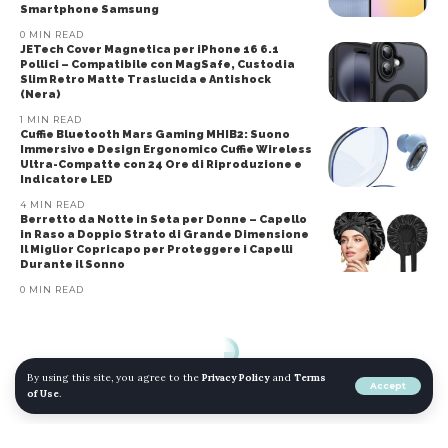
Smartphone Samsung
0 MIN READ
JETech Cover Magnetica per iPhone 16 6.1
Pollici – Compatibile con MagSafe, Custodia
Slim Retro Matte Traslucida e Antishock
(Nera)
1 MIN READ
Cuffie Bluetooth Mars Gaming MHIB2: Suono
Immersivo e Design Ergonomico Cuffie Wireless
Ultra-Compatte con 24 Ore di Riproduzione e
Indicatore LED
4 MIN READ
Berretto da Notte in Seta per Donne – Capello
in Raso a Doppio Strato di Grande Dimensione
Il Miglior Copricapo per Proteggere i Capelli
Durante il Sonno
0 MIN READ
By using this site, you agree to the
Privacy Policy
and
Terms
Accept
of Use
.