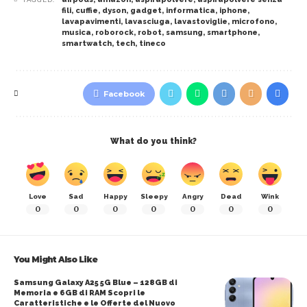
fili
,
cuffie
,
dyson
,
gadget
,
informatica
,
iphone
,
lavapavimenti
,
lavasciuga
,
lavastoviglie
,
microfono
,
musica
,
roborock
,
robot
,
samsung
,
smartphone
,
smartwatch
,
tech
,
tineco
Facebook
What do you think?
Love
Sad
Happy
Sleepy
Angry
Dead
Wink
0
0
0
0
0
0
0
You Might Also Like
Samsung Galaxy A25 5G Blue – 128GB di
Memoria e 6GB di RAM Scopri le
Caratteristiche e le Offerte del Nuovo