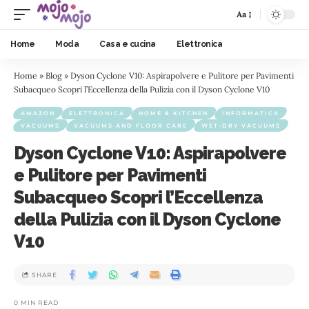
Aa
Home
Moda
Casa e cucina
Elettronica
Home
»
Blog
»
Dyson Cyclone V10: Aspirapolvere e Pulitore per Pavimenti
Subacqueo Scopri l’Eccellenza della Pulizia con il Dyson Cyclone V10
AMAZON
ELETTRONICA
HOME & KITCHEN
INFORMATICA
VACUUMS
VACUUMS AND FLOOR CARE
WET-DRY VACUUMS
Dyson Cyclone V10: Aspirapolvere
e Pulitore per Pavimenti
Subacqueo Scopri l’Eccellenza
della Pulizia con il Dyson Cyclone
V10
SHARE
0 MIN READ