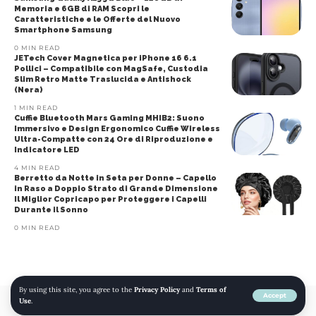
Memoria e 6GB di RAM Scopri le
Caratteristiche e le Offerte del Nuovo
Smartphone Samsung
0 MIN READ
JETech Cover Magnetica per iPhone 16 6.1
Pollici – Compatibile con MagSafe, Custodia
Slim Retro Matte Traslucida e Antishock
(Nera)
1 MIN READ
Cuffie Bluetooth Mars Gaming MHIB2: Suono
Immersivo e Design Ergonomico Cuffie Wireless
Ultra-Compatte con 24 Ore di Riproduzione e
Indicatore LED
4 MIN READ
Berretto da Notte in Seta per Donne – Capello
in Raso a Doppio Strato di Grande Dimensione
Il Miglior Copricapo per Proteggere i Capelli
Durante il Sonno
0 MIN READ
By using this site, you agree to the
Privacy Policy
and
Terms of
Accept
Use
.
© 2022 mojomojo