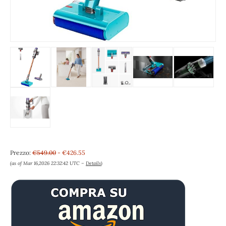
Prezzo:
€549.00
- €426.55
(as of Mar 16,2026 22:32:42 UTC –
Details
)