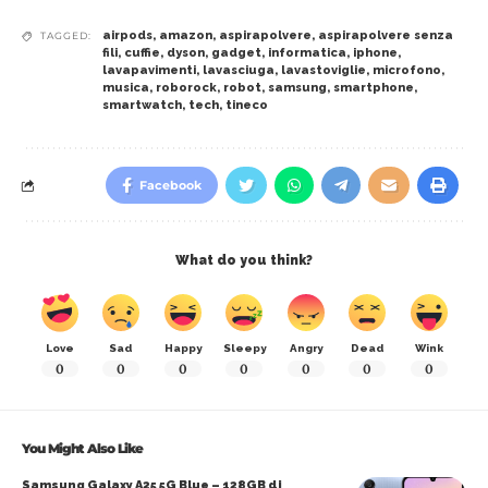
airpods
,
amazon
,
aspirapolvere
,
aspirapolvere senza
TAGGED:
fili
,
cuffie
,
dyson
,
gadget
,
informatica
,
iphone
,
lavapavimenti
,
lavasciuga
,
lavastoviglie
,
microfono
,
musica
,
roborock
,
robot
,
samsung
,
smartphone
,
smartwatch
,
tech
,
tineco
Facebook
What do you think?
Love
Sad
Happy
Sleepy
Angry
Dead
Wink
0
0
0
0
0
0
0
You Might Also Like
Samsung Galaxy A25 5G Blue – 128GB di