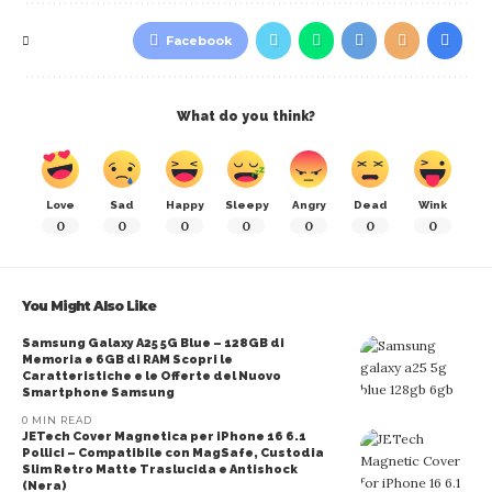
Facebook
What do you think?
Love
Sad
Happy
Sleepy
Angry
Dead
Wink
0
0
0
0
0
0
0
You Might Also Like
Samsung Galaxy A25 5G Blue – 128GB di
Memoria e 6GB di RAM Scopri le
Caratteristiche e le Offerte del Nuovo
Smartphone Samsung
0 MIN READ
JETech Cover Magnetica per iPhone 16 6.1
Pollici – Compatibile con MagSafe, Custodia
Slim Retro Matte Traslucida e Antishock
(Nera)