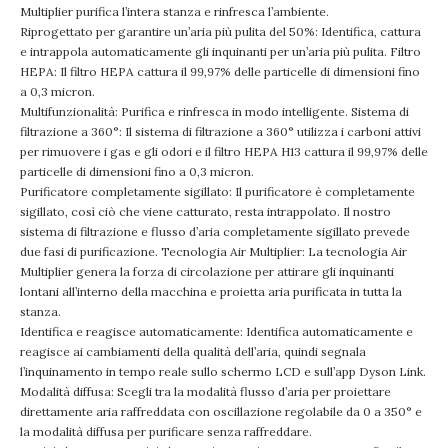
Multiplier purifica l’intera stanza e rinfresca l’ambiente.
Riprogettato per garantire un’aria più pulita del 50%: Identifica, cattura
e intrappola automaticamente gli inquinanti per un’aria più pulita. Filtro
HEPA: Il filtro HEPA cattura il 99,97% delle particelle di dimensioni fino
a 0,3 micron.
Multifunzionalità: Purifica e rinfresca in modo intelligente. Sistema di
filtrazione a 360°: Il sistema di filtrazione a 360° utilizza i carboni attivi
per rimuovere i gas e gli odori e il filtro HEPA H13 cattura il 99,97% delle
particelle di dimensioni fino a 0,3 micron.
Purificatore completamente sigillato: Il purificatore è completamente
sigillato, così ciò che viene catturato, resta intrappolato. Il nostro
sistema di filtrazione e flusso d’aria completamente sigillato prevede
due fasi di purificazione. Tecnologia Air Multiplier: La tecnologia Air
Multiplier genera la forza di circolazione per attirare gli inquinanti
lontani all’interno della macchina e proietta aria purificata in tutta la
stanza.
Identifica e reagisce automaticamente: Identifica automaticamente e
reagisce ai cambiamenti della qualità dell’aria, quindi segnala
l’inquinamento in tempo reale sullo schermo LCD e sull’app Dyson Link.
Modalità diffusa: Scegli tra la modalità flusso d’aria per proiettare
direttamente aria raffreddata con oscillazione regolabile da 0 a 350° e
la modalità diffusa per purificare senza raffreddare.