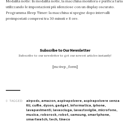
Modalità notte: In modalità notte, la macchina monitora e purifica l’aria
utilizzando le impostazioni più silenziose con un display oscurato.
Programma Sleep Timer: la macchina si spegne dopo intervalli
preimpostati compresi tra 30 minuti e 8 ore.
Subscribe to Our Newsletter
Subscribe to our newsletter to get our newest articles instantly!
[mc4wp_form]
airpods
,
amazon
,
aspirapolvere
,
aspirapolvere senza
TAGGED:
fili
,
cuffie
,
dyson
,
gadget
,
informatica
,
iphone
,
lavapavimenti
,
lavasciuga
,
lavastoviglie
,
microfono
,
musica
,
roborock
,
robot
,
samsung
,
smartphone
,
smartwatch
,
tech
,
tineco