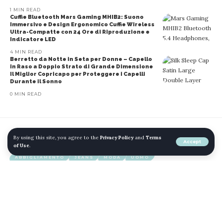
1 MIN READ
Cuffie Bluetooth Mars Gaming MHIB2: Suono
Immersivo e Design Ergonomico Cuffie Wireless
Ultra-Compatte con 24 Ore di Riproduzione e
Indicatore LED
4 MIN READ
Berretto da Notte in Seta per Donne – Capello
in Raso a Doppio Strato di Grande Dimensione
Il Miglior Copricapo per Proteggere i Capelli
Durante il Sonno
0 MIN READ
By using this site, you agree to the
Privacy Policy
and
Terms
Home
»
Blog
»
Levi’s 511™ Slim Jeans Uomo
Accept
of Use
.
ABBIGLIAMENTO
JEANS
MODA
UOMO
Levi’s 511™ Slim Jeans Uomo
SHARE
1 MIN READ