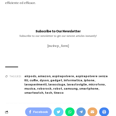
efficiente ed efficace.
Subscribe to Our Newsletter
Subscribe to our newsletter to get our newest articles instantly!
[mc4wp_form]
airpods
,
amazon
,
aspirapolvere
,
aspirapolvere senza
TAGGED:
fili
,
cuffie
,
dyson
,
gadget
,
informatica
,
iphone
,
lavapavimenti
,
lavasciuga
,
lavastoviglie
,
microfono
,
musica
,
roborock
,
robot
,
samsung
,
smartphone
,
smartwatch
,
tech
,
tineco
Facebook