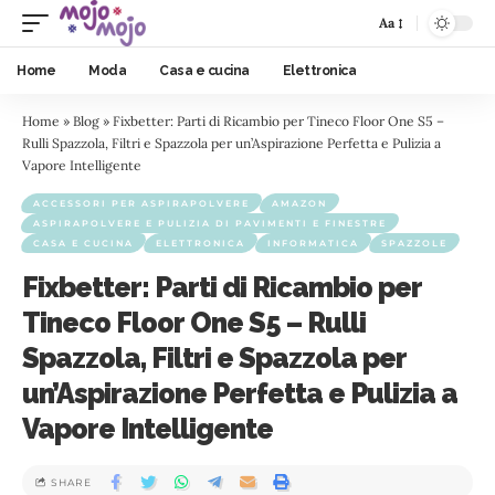
Aa
Home
Moda
Casa e cucina
Elettronica
Home
»
Blog
»
Fixbetter: Parti di Ricambio per Tineco Floor One S5 –
Rulli Spazzola, Filtri e Spazzola per un’Aspirazione Perfetta e Pulizia a
Vapore Intelligente
ACCESSORI PER ASPIRAPOLVERE
AMAZON
ASPIRAPOLVERE E PULIZIA DI PAVIMENTI E FINESTRE
CASA E CUCINA
ELETTRONICA
INFORMATICA
SPAZZOLE
Fixbetter: Parti di Ricambio per
Tineco Floor One S5 – Rulli
Spazzola, Filtri e Spazzola per
un’Aspirazione Perfetta e Pulizia a
Vapore Intelligente
SHARE