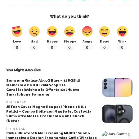
What do you think?
Love
Sad
Happy
Sleepy
Angry
Dead
Wink
0
0
0
0
0
0
0
You Might Also Like
Samsung Galaxy A25 5G Blue – 128GB di
Memoria e 6GB di RAM Scopri le
Caratteristiche e le Offerte del Nuovo
Smartphone Samsung
0 MIN READ
JETech Cover Magnetica per iPhone 16 6.1
Pollici – Compatibile con MagSafe, Custodia
Slim Retro Matte Traslucida e Antishock
(Nera)
1 MIN READ
Cuffie Bluetooth Mars Gaming MHIB2: Suono
Immersivo e Design Ergonomico Cuffie Wireless