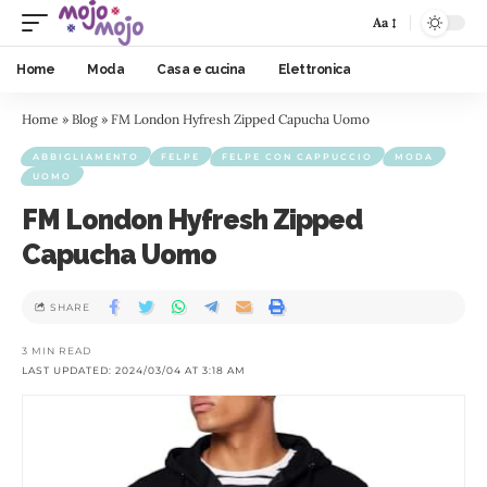
Aa
Home
Moda
Casa e cucina
Elettronica
Home
»
Blog
»
FM London Hyfresh Zipped Capucha Uomo
ABBIGLIAMENTO
FELPE
FELPE CON CAPPUCCIO
MODA
UOMO
FM London Hyfresh Zipped
Capucha Uomo
SHARE
3 MIN READ
LAST UPDATED: 2024/03/04 AT 3:18 AM