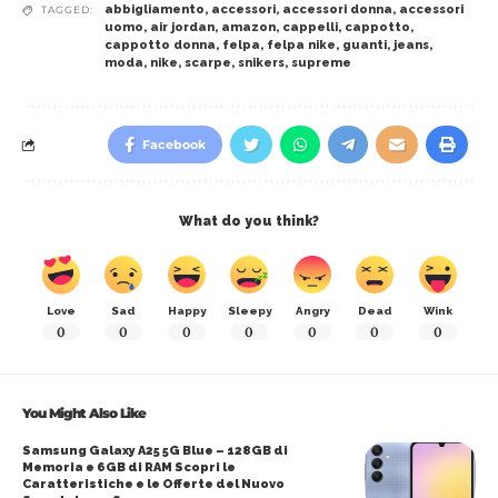
abbigliamento
,
accessori
,
accessori donna
,
accessori
TAGGED:
uomo
,
air jordan
,
amazon
,
cappelli
,
cappotto
,
cappotto donna
,
felpa
,
felpa nike
,
guanti
,
jeans
,
moda
,
nike
,
scarpe
,
snikers
,
supreme
Facebook
What do you think?
Love
Sad
Happy
Sleepy
Angry
Dead
Wink
0
0
0
0
0
0
0
You Might Also Like
Samsung Galaxy A25 5G Blue – 128GB di
Memoria e 6GB di RAM Scopri le
Caratteristiche e le Offerte del Nuovo