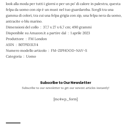
look alla moda per tutti i giorni o per un po’ di calore in palestra, questa
felpa da uomo con zip è un must nel tuo guardaroba. Scegli tra una
gamma di colori, tra cui una felpa grigia con zip, una felpa nera da uomo,
antracite o blu marino.
Dimensioni del collo ‏ : ‎ 37,7 x 27 x 6,7 cm; 490 grammi
Disponibile su Amazon.it a partire dal ‏ : ‎ 1 aprile 2023
Produttore ‏ : ‎ FM London
ASIN ‏ : ‎ B07P1D3LY4
Numero modello articolo ‏ : ‎ FM-ZIPHOOD-NAV-S
Categoria ‏ : ‎ Uomo
Subscribe to Our Newsletter
Subscribe to our newsletter to get our newest articles instantly!
[mc4wp_form]