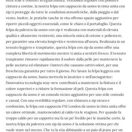
offre stile e comfort in egual misura. Vestibilità regolare con polsini e
cintura a costine, la nostra felpa con cappuccio da uomo in tinta unita con
zip ti protegge da tutte le condizioni atmosferiche, dalla pioggia o dal
vento. Inoltre, le pratiche tasche in vita offrono spazio aggiuntivo per
riporre piccoli oggetti essenziali, come le chiavi o il portafoglio. Questa
felpa da palestra da uomo con zip è realizzata con materiali di elevata
qualità e altamente resistenti, una miscela unica di cotone e poliestere,
per garantire una elevata longevità e resistenza all’usura. Realizzata in un
tessuto leggero e traspirante, questa felpa con zip da uomo offre una
completa libertà di movimento mentre ti aiuta a sentirti fresco. Il tessuto
traspirante rimuove rapidamente il sudore dalla pelle per mantenere la
pelle asciutta ed eliminare i batteri che causano cattivi odori, per una
freschezza garantita per tutto il giorno. Per lavare la felpa leggera con
cappuccio da uomo, basta metterla in lavatrice e nell’asciugatrice:
l’innovativa tecnologia stay-new contribuirà a mantenere la finitura e il
colore superiori e a ridurre la formazione di peli. Questa felpa con
cappuccio da uomo è un comodo strato aggiuntivo per uno stile comodo
e casual. Con una vestibilità regolare, con chiusura a zip sicura e
cordoncino, la felpa con cappuccio FM London da uomo in tinta unita offre
un calore ottimale, mantenendoti al caldo tra le stagioni. Per quando fa
troppo caldo per un cappotto ma fa un po’ freddo per le maniche corte, la
nostra felpa da palestra con zip da uomo è la soluzione ottima per chi
vuole stare nel mezzo. Che tu la stia abbinando a un paio di jeans per un