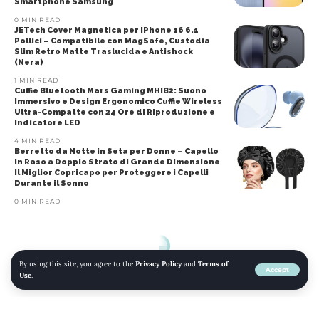
Smartphone Samsung
0 MIN READ
JETech Cover Magnetica per iPhone 16 6.1
Pollici – Compatibile con MagSafe, Custodia
Slim Retro Matte Traslucida e Antishock
(Nera)
1 MIN READ
Cuffie Bluetooth Mars Gaming MHIB2: Suono
Immersivo e Design Ergonomico Cuffie Wireless
Ultra-Compatte con 24 Ore di Riproduzione e
Indicatore LED
4 MIN READ
Berretto da Notte in Seta per Donne – Capello
in Raso a Doppio Strato di Grande Dimensione
Il Miglior Copricapo per Proteggere i Capelli
Durante il Sonno
0 MIN READ
By using this site, you agree to the
Privacy Policy
and
Terms of
Accept
Use
.
© 2022 mojomojo