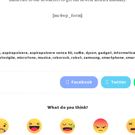
[mc4wp_form]
n
,
aspirapolvere
,
aspirapolvere senza fili
,
cuffie
,
dyson
,
gadget
,
informatic
stoviglie
,
microfono
,
musica
,
roborock
,
robot
,
samsung
,
smartphone
,
smar
Facebook
Twitter
What do you think?