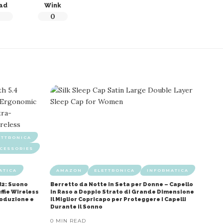
ad
Wink
0
0
ETTRONICA
CESSORIES
ATICA
AMAZON
ELETTRONICA
INFORMATICA
B2: Suono
Berretto da Notte in Seta per Donne – Capello
ffie Wireless
in Raso a Doppio Strato di Grande Dimensione
roduzione e
Il Miglior Copricapo per Proteggere i Capelli
Durante il Sonno
0 MIN READ