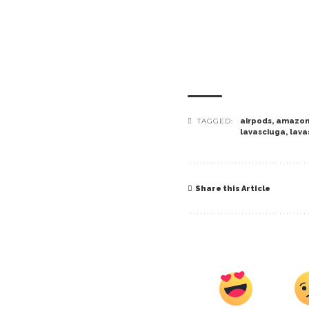
TAGGED:
airpods
,
amazo
lavasciuga
,
lava
Share this Article