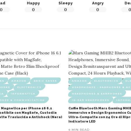
ad
Happy
Sleepy
Angry
De
0
0
0
0
ES
AMAZON
BASIC CASES
AMAZON
ELECTRONICS
EL
OVERS
ELECTRONICS
HEADPHONES - EARPHONES & AC
CA
INFORMATICA
HEADPHONES & EARPHONES
HONES & COMMUNICATION
IN-EAR HEADPHONES
INFORM
 Magnetica per iPhone 16 6.1
Cuffie Bluetooth Mars Gaming MHI
mpatibile con MagSafe, Custodia
Immersivo e Design Ergonomico Cu
atte Traslucida e Antishock (Nera)
Ultra-Compatte con 24 Ore di Rip
Indicatore LED
4 MIN READ