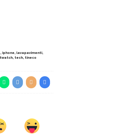
a
,
iphone
,
lavapavimenti
,
twatch
,
tech
,
tineco