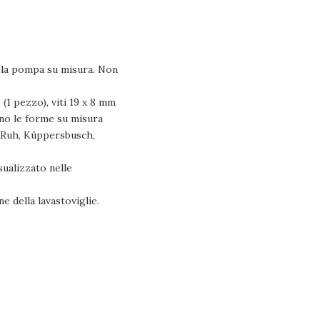
re la pompa su misura. Non
(1 pezzo), viti 19 x 8 mm
anno le forme su misura
r&Ruh, Küppersbusch,
sualizzato nelle
 della lavastoviglie.