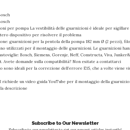
Bosch
Bosch
ioni per pompa La vestibilità delle guarnizioni è ideale per sigilla
tero dispositivo per risolvere il problema
ne: guarnizioni per la pentola della pompa 182 mm Ø (2 pezzi), filo 
o sono utilizzati per il montaggio delle guarnizioni. Le guarnizioni h
astoviglie: Bosch, Siemens, Gorenje, Neff, Constructa, Viva, Junke
. Avete domande sulla compatibilità? Non esitate a contattarci
o sono ideali per la correzione dell’errore E15, che a volte viene vi
 richiede un video guida YouTube per il montaggio della guarnizione
la descrizione
Subscribe to Our Newsletter
Subscribe to our newsletter to get our newest articles instantly!