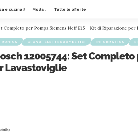
sa e cucina
Moda
Tutte le offerte
t Completo per Pompa Siemens Neff E15 – Kit di Riparazione per L
TRONICA
GRANDI ELETTRODOMESTICI
INFORMATICA
R
Bosch 12005744: Set Completo
r Lavastoviglie
etails
)