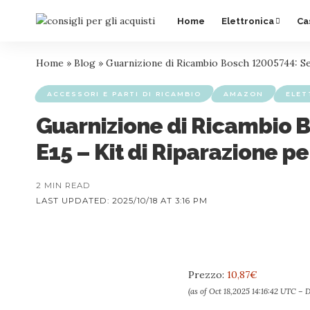
Home
Elettronica
Ca
Home
»
Blog
»
Guarnizione di Ricambio Bosch 12005744: Se
ACCESSORI E PARTI DI RICAMBIO
AMAZON
ELET
Guarnizione di Ricambio 
E15 – Kit di Riparazione pe
2 MIN READ
LAST UPDATED: 2025/10/18 AT 3:16 PM
Prezzo:
10,87€
(as of Oct 18,2025 14:16:42 UTC –
D