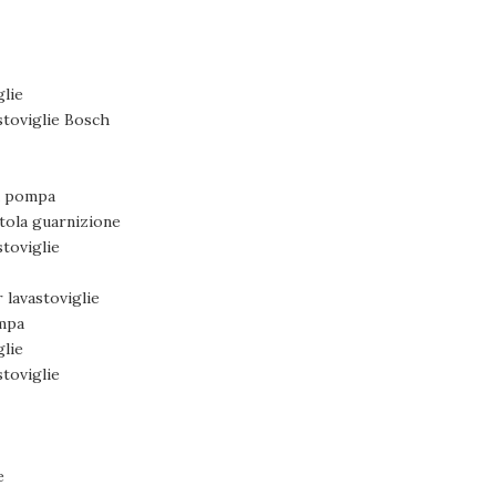
glie
stoviglie Bosch
a pompa
ntola guarnizione
stoviglie
lavastoviglie
mpa
glie
stoviglie
e