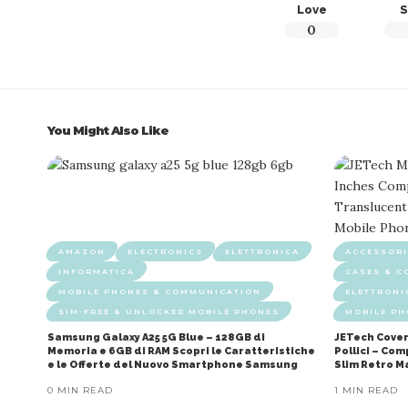
Love
S
0
You Might Also Like
AMAZON
ELECTRONICS
ELETTRONICA
ACCESSORI
INFORMATICA
CASES & C
MOBILE PHONES & COMMUNICATION
ELETTRONI
SIM-FREE & UNLOCKED MOBILE PHONES
MOBILE P
Samsung Galaxy A25 5G Blue – 128GB di
JETech Cover
Memoria e 6GB di RAM Scopri le Caratteristiche
Pollici – Co
e le Offerte del Nuovo Smartphone Samsung
Slim Retro M
0 MIN READ
1 MIN READ