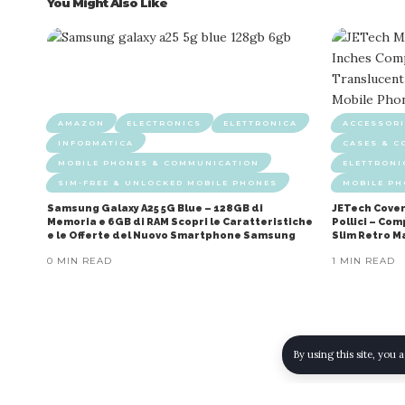
You Might Also Like
AMAZON
ELECTRONICS
ELETTRONICA
ACCESSORI
INFORMATICA
CASES & C
MOBILE PHONES & COMMUNICATION
ELETTRONI
SIM-FREE & UNLOCKED MOBILE PHONES
MOBILE P
Samsung Galaxy A25 5G Blue – 128GB di
JETech Cover
Memoria e 6GB di RAM Scopri le Caratteristiche
Pollici – Co
e le Offerte del Nuovo Smartphone Samsung
Slim Retro M
0 MIN READ
1 MIN READ
By using this site, you 