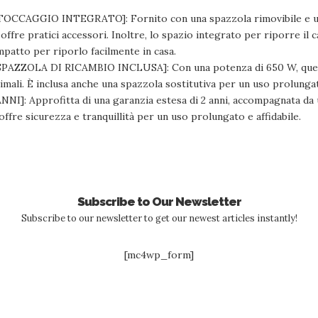
CCAGGIO INTEGRATO]: Fornito con una spazzola rimovibile e un 
ffre pratici accessori. Inoltre, lo spazio integrato per riporre il ca
patto per riporlo facilmente in casa.
ZZOLA DI RICAMBIO INCLUSA]: Con una potenza di 650 W, quest
imali. È inclusa anche una spazzola sostitutiva per un uso prolunga
I]: Approfitta di una garanzia estesa di 2 anni, accompagnata da u
 offre sicurezza e tranquillità per un uso prolungato e affidabile.
Subscribe to Our Newsletter
Subscribe to our newsletter to get our newest articles instantly!
[mc4wp_form]