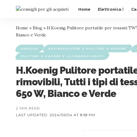
Home
Elettronica
Ca
Home
»
Blog
»
H.Koenig Pulitore portatile per tessuti TWT7
Bianco e Verde
AMAZON
ASPIRAPOLVERE E PULITORI A VAPORE
PULITORI A VAPORE E LUCIDAPAVIMENTI
H.Koenig Pulitore portatil
rimovibili, Tutti i tipi di
650 W, Bianco e Verde
2 MIN READ
LAST UPDATED: 2024/05/04 AT 8:58 PM