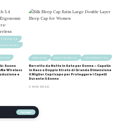
ETTRONICA
CESSORIES
ATICA
AMAZON
ELETTRONICA
INFORMATICA
B2: Suono
Berretto da Notte in Seta per Donne – Capello
ffie Wireless
in Raso a Doppio Strato di Grande Dimensione
roduzione e
Il Miglior Copricapo per Proteggere i Capelli
Durante il Sonno
0 MIN READ
Accept