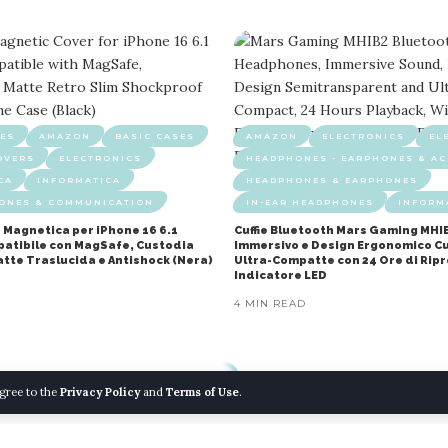
ES
AMAZON
BASIC CASES
AMAZON
ELECTRONICS
EL
OVERS
ELECTRONICS
HEADPHONES - EARPHONES & AC
CA
INFORMATICA
HEADPHONES & EARPHONES
HONES & COMMUNICATION
IN-EAR HEADPHONES
INFORM
 Magnetica per iPhone 16 6.1
Cuffie Bluetooth Mars Gaming MHI
mpatibile con MagSafe, Custodia
Immersivo e Design Ergonomico Cu
atte Traslucida e Antishock (Nera)
Ultra-Compatte con 24 Ore di Rip
Indicatore LED
4 MIN READ
agree to the
Privacy Policy
and
Terms of Use
.