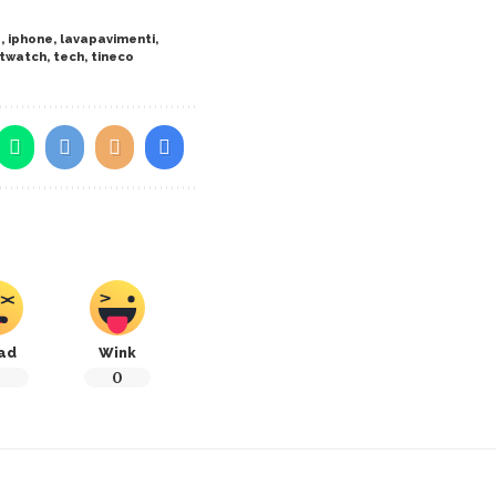
a
,
iphone
,
lavapavimenti
,
twatch
,
tech
,
tineco
ad
Wink
0
0