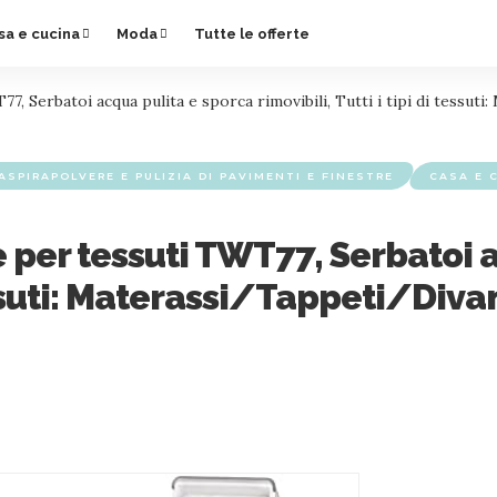
sa e cucina
Moda
Tutte le offerte
7, Serbatoi acqua pulita e sporca rimovibili, Tutti i tipi di tessu
ASPIRAPOLVERE E PULIZIA DI PAVIMENTI E FINESTRE
CASA E 
e per tessuti TWT77, Serbatoi 
 tessuti: Materassi/Tappeti/Diva