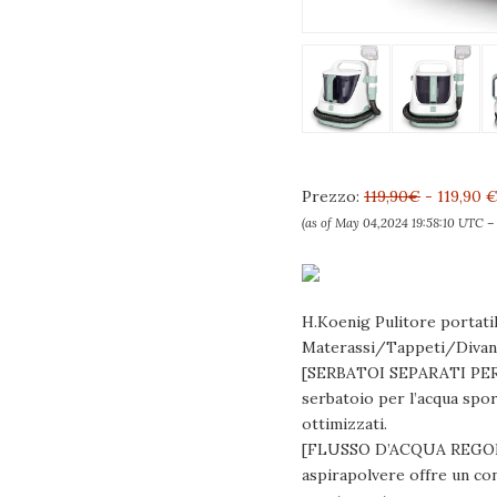
Prezzo:
119,90€
- 119,90 
(as of May 04,2024 19:58:10 UTC 
H.Koenig Pulitore portatile
Materassi/Tappeti/Divani
[SERBATOI SEPARATI PER A
serbatoio per l’acqua sporc
ottimizzati.
[FLUSSO D’ACQUA REGOLAB
aspirapolvere offre un con