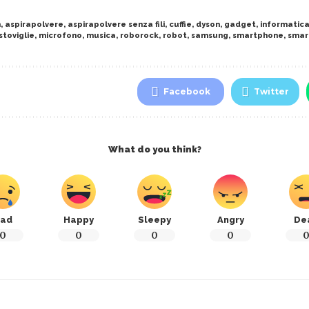
n
,
aspirapolvere
,
aspirapolvere senza fili
,
cuffie
,
dyson
,
gadget
,
informatic
stoviglie
,
microfono
,
musica
,
roborock
,
robot
,
samsung
,
smartphone
,
smar
Facebook
Twitter
What do you think?
ad
Happy
Sleepy
Angry
De
0
0
0
0