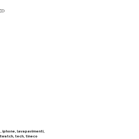
LED
a
,
iphone
,
lavapavimenti
,
twatch
,
tech
,
tineco