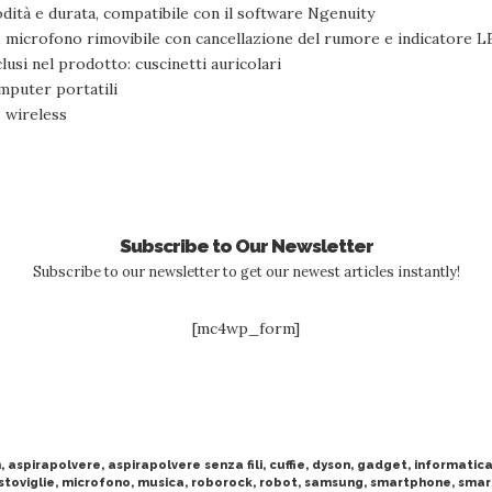
tà e durata, compatibile con il software Ngenuity
, microfono rimovibile con cancellazione del rumore e indicatore 
usi nel prodotto: cuscinetti auricolari
omputer portatili
: wireless
Subscribe to Our Newsletter
Subscribe to our newsletter to get our newest articles instantly!
[mc4wp_form]
n
,
aspirapolvere
,
aspirapolvere senza fili
,
cuffie
,
dyson
,
gadget
,
informatic
stoviglie
,
microfono
,
musica
,
roborock
,
robot
,
samsung
,
smartphone
,
smar