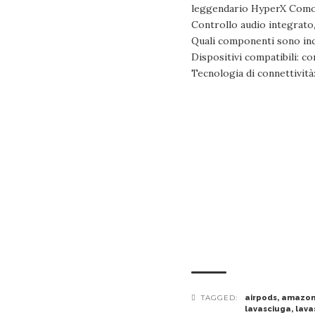
leggendario HyperX Comodi
Controllo audio integrato
Quali componenti sono incl
Dispositivi compatibili: c
Tecnologia di connettività
TAGGED:
airpods
,
amazo
lavasciuga
,
lava