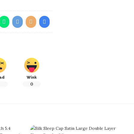
ad
Wink
0
0