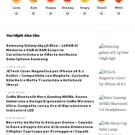
Love
Sad
Happy
Sleepy
Angry
Dead
Wink
0
0
0
0
0
0
0
You Might Also Like
Samsung Galaxy A25 5G Blue – 128GB di
Memoria e 6GB di RAM Scopri le
Caratteristiche e le Offerte del Nuovo
Smartphone Samsung
0 MIN READ
JETech Cover Magnetica per iPhone 16 6.1
Pollici – Compatibile con MagSafe, Custodia
Slim Retro Matte Traslucida e Antishock
(Nera)
1 MIN READ
Cuffie Bluetooth Mars Gaming MHIB2: Suono
Immersivo e Design Ergonomico Cuffie Wireless
Ultra-Compatte con 24 Ore di Riproduzione e
Indicatore LED
4 MIN READ
Berretto da Notte in Seta per Donne – Capello
in Raso a Doppio Strato di Grande Dimensione
Il Miglior Copricapo per Proteggere i Capelli