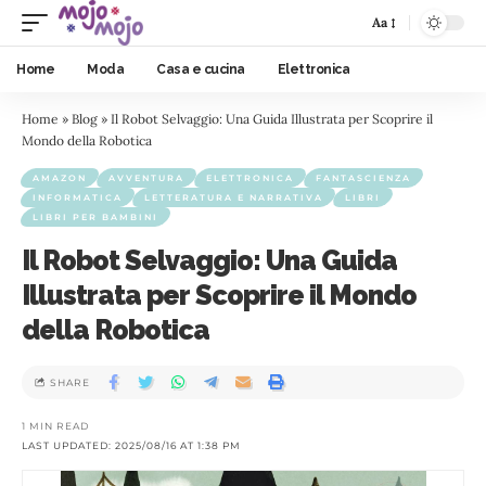
Aa
Home
Moda
Casa e cucina
Elettronica
Home
»
Blog
»
Il Robot Selvaggio: Una Guida Illustrata per Scoprire il
Mondo della Robotica
AMAZON
AVVENTURA
ELETTRONICA
FANTASCIENZA
INFORMATICA
LETTERATURA E NARRATIVA
LIBRI
LIBRI PER BAMBINI
Il Robot Selvaggio: Una Guida
Illustrata per Scoprire il Mondo
della Robotica
SHARE
1 MIN READ
LAST UPDATED: 2025/08/16 AT 1:38 PM