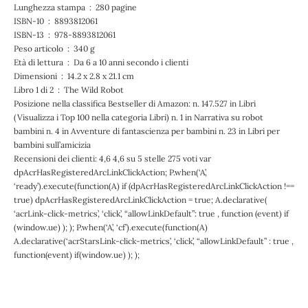
Lunghezza stampa ‏ : ‎ 280 pagine
ISBN-10 ‏ : ‎ 8893812061
ISBN-13 ‏ : ‎ 978-8893812061
Peso articolo ‏ : ‎ 340 g
Età di lettura ‏ : ‎ Da 6 a 10 anni secondo i clienti
Dimensioni ‏ : ‎ 14.2 x 2.8 x 21.1 cm
Libro 1 di 2 ‏ : ‎ The Wild Robot
Posizione nella classifica Bestseller di Amazon: n. 147.527 in Libri
(Visualizza i Top 100 nella categoria Libri) n. 1 in Narrativa su robot
bambini n. 4 in Avventure di fantascienza per bambini n. 23 in Libri per
bambini sull’amicizia
Recensioni dei clienti: 4,6 4,6 su 5 stelle 275 voti var
dpAcrHasRegisteredArcLinkClickAction; P.when(‘A’,
‘ready’).execute(function(A) if (dpAcrHasRegisteredArcLinkClickAction !==
true) dpAcrHasRegisteredArcLinkClickAction = true; A.declarative(
‘acrLink-click-metrics’, ‘click’, “allowLinkDefault”: true , function (event) if
(window.ue) ); ); P.when(‘A’, ‘cf’).execute(function(A)
A.declarative(‘acrStarsLink-click-metrics’, ‘click’, “allowLinkDefault” : true ,
function(event) if(window.ue) ); );