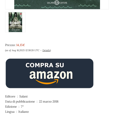
Prezzo:
14,15€
(as of Aug 16,2025 12:38:28 UTC –
Details
)
Editore ‏ : ‎ Salani
Data di pubblicazione ‏ : ‎ 22 marzo 2018
Edizione ‏ : ‎ 7°
Lingua ‏ : ‎ Italiano