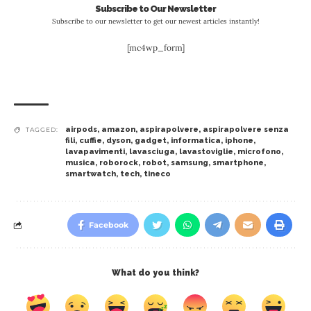
Subscribe to Our Newsletter
Subscribe to our newsletter to get our newest articles instantly!
[mc4wp_form]
airpods
,
amazon
,
aspirapolvere
,
aspirapolvere senza
TAGGED:
fili
,
cuffie
,
dyson
,
gadget
,
informatica
,
iphone
,
lavapavimenti
,
lavasciuga
,
lavastoviglie
,
microfono
,
musica
,
roborock
,
robot
,
samsung
,
smartphone
,
smartwatch
,
tech
,
tineco
Facebook
What do you think?