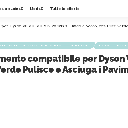
sa e cucina
Moda
Tutte le offerte
 per Dyson V8 V10 V11 V15 Pulizia a Umido e Secco, con Luce Verde 
APOLVERE E PULIZIA DI PAVIMENTI E FINESTRE
CASA E CUCIN
mento compatibile per Dyson V
erde Pulisce e Asciuga i Pavim