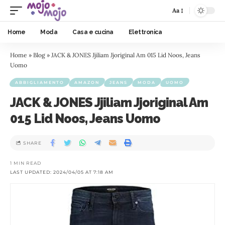
Aa
Home
Moda
Casa e cucina
Elettronica
Home
»
Blog
»
JACK & JONES Jjiliam Jjoriginal Am 015 Lid Noos, Jeans
Uomo
ABBIGLIAMENTO
AMAZON
JEANS
MODA
UOMO
JACK & JONES Jjiliam Jjoriginal Am
015 Lid Noos, Jeans Uomo
SHARE
1 MIN READ
LAST UPDATED: 2024/04/05 AT 7:18 AM