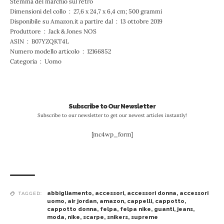
Stemma del marchio sul retro
Dimensioni del collo ‏ : ‎ 27,6 x 24,7 x 6,4 cm; 500 grammi
Disponibile su Amazon.it a partire dal ‏ : ‎ 13 ottobre 2019
Produttore ‏ : ‎ Jack & Jones NOS
ASIN ‏ : ‎ B07YZQKT4L
Numero modello articolo ‏ : ‎ 12166852
Categoria ‏ : ‎ Uomo
Subscribe to Our Newsletter
Subscribe to our newsletter to get our newest articles instantly!
[mc4wp_form]
abbigliamento
,
accessori
,
accessori donna
,
accessori
TAGGED:
uomo
,
air jordan
,
amazon
,
cappelli
,
cappotto
,
cappotto donna
,
felpa
,
felpa nike
,
guanti
,
jeans
,
moda
,
nike
,
scarpe
,
snikers
,
supreme