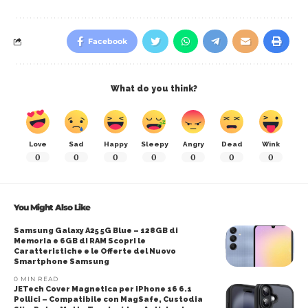
Facebook
What do you think?
Love
Sad
Happy
Sleepy
Angry
Dead
Wink
0
0
0
0
0
0
0
You Might Also Like
Samsung Galaxy A25 5G Blue – 128GB di
Memoria e 6GB di RAM Scopri le
Caratteristiche e le Offerte del Nuovo
Smartphone Samsung
0 MIN READ
JETech Cover Magnetica per iPhone 16 6.1
Pollici – Compatibile con MagSafe, Custodia