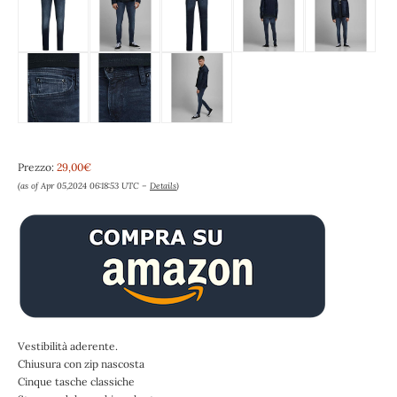
Prezzo:
29,00€
(as of Apr 05,2024 06:18:53 UTC –
Details
)
Vestibilità aderente.
Chiusura con zip nascosta
Cinque tasche classiche