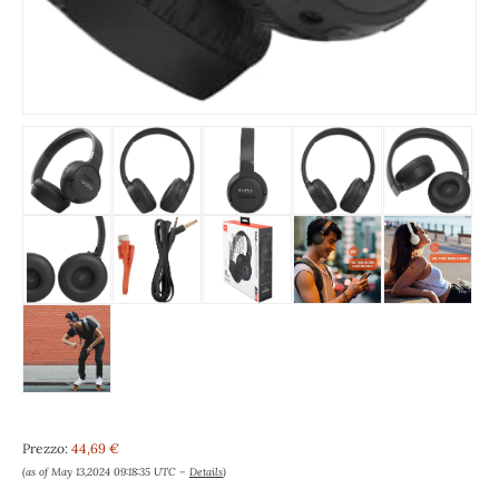
Prezzo:
44,69 €
(as of May 13,2024 09:18:35 UTC –
Details
)