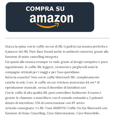
Stacca la spina: con le cuffie on ear di JBL ti godi la tua musica preferita e
il piacere del JBL Pure Bass Sound anche in ambienti rumorosi, grazie alla
funzione di noise cancelling integrata
Fai spazio alla musica ovunque tu vada: grazie al design compatto e poco
ingombrante, le cuffie JBL leggere, resistenti e pieghevoli sono le
compagne ottimali per i viaggi e per l’uso quotidiano
Batteria esaurita? Non con le cuffie bluetooth JBL: completamente
cariche in sole 2 ore, le cuffie on ear wireless assicurano 44 ore* di
riproduzione musicale, senza il disordine di fastidiosi cavi
Con le cuffie di alta qualità JBL puoi controllare facilmente il suono e
gestire le chiamate a mani libere con il comodo comando a 3 pulsanti
dotato di microfono; 55h di conversazione con BT attivo
Articolo consegnato: 1 x JBL Tune 660BTNC Cuffie On Ear Bluetooth con
funzione di Noise Cancelling, Cavo Alimentazione, Cavo Rimovibile,