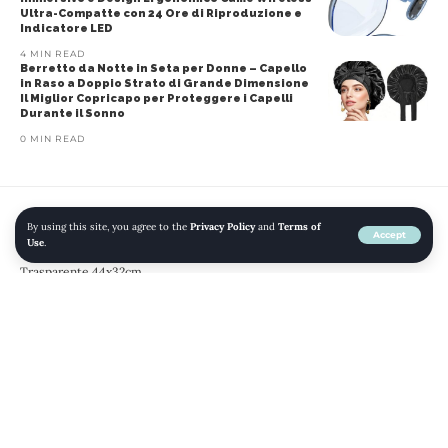
Ultra-Compatte con 24 Ore di Riproduzione e
Indicatore LED
4 MIN READ
Berretto da Notte in Seta per Donne – Capello
in Raso a Doppio Strato di Grande Dimensione
Il Miglior Copricapo per Proteggere i Capelli
Durante il Sonno
0 MIN READ
By using this site, you agree to the
Privacy Policy
and
Terms of
Home
»
Blog
»
Dantolo 12pcs Non Tessuto Sacchetti Scarpe da viaggio
Accept
Use
.
Nera Impermeabile Antipolvere Sacchetti per Calzature con Finestrella
Trasparente 44x32cm
ACCESSORI
ACCESSORI DA VIAGGIO
AMAZON
MODA
SACCHETTI PER CALZATURE
VALIGIE - BORSE E ACCESSORI DA VIAGGIO
Dantolo 12pcs Non Tessuto
Sacchetti Scarpe da viaggio Nera
Impermeabile Antipolvere