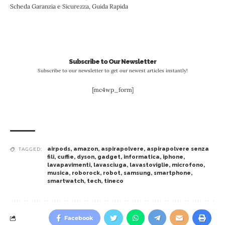
Scheda Garanzia e Sicurezza, Guida Rapida
Subscribe to Our Newsletter
Subscribe to our newsletter to get our newest articles instantly!
[mc4wp_form]
airpods
,
amazon
,
aspirapolvere
,
aspirapolvere senza
TAGGED:
fili
,
cuffie
,
dyson
,
gadget
,
informatica
,
iphone
,
lavapavimenti
,
lavasciuga
,
lavastoviglie
,
microfono
,
musica
,
roborock
,
robot
,
samsung
,
smartphone
,
smartwatch
,
tech
,
tineco
Facebook