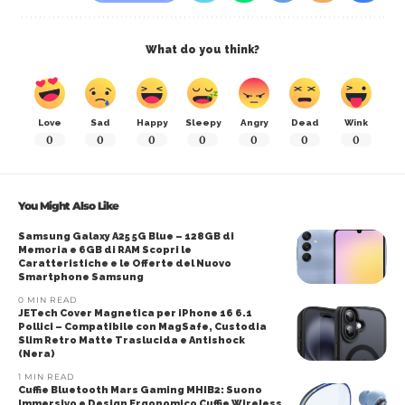
What do you think?
Love
Sad
Happy
Sleepy
Angry
Dead
Wink
0
0
0
0
0
0
0
You Might Also Like
Samsung Galaxy A25 5G Blue – 128GB di
Memoria e 6GB di RAM Scopri le
Caratteristiche e le Offerte del Nuovo
Smartphone Samsung
0 MIN READ
JETech Cover Magnetica per iPhone 16 6.1
Pollici – Compatibile con MagSafe, Custodia
Slim Retro Matte Traslucida e Antishock
(Nera)
1 MIN READ
Cuffie Bluetooth Mars Gaming MHIB2: Suono
Immersivo e Design Ergonomico Cuffie Wireless