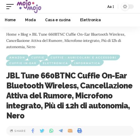
Aa
Home
Moda
Casa e cucina
Elettronica
Home
»
Blog
»
JBL Tune 660BTNC Cuffie On-Ear Bluetooth Wireless,
Cancellazione Attiva del Rumore, Microfono integrato, Più di 12h di
autonomia, Nero
AMAZON
CUFFIE
CUFFIE - AURICOLARI E ACCESSORI
CUFFIE IN-EAR
ELETTRONICA
INFORMATICA
JBL Tune 660BTNC Cuffie On-Ear
Bluetooth Wireless, Cancellazione
Attiva del Rumore, Microfono
integrato, Più di 12h di autonomia,
Nero
SHARE