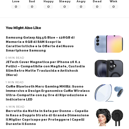
Love
Sad
Happy
Sleepy
Angry
Dead
Wink
0
0
0
0
0
0
0
You Might Also Like
Samsung Galaxy A25 5G Blue – 128GB di
Memoria e 6GB di RAM Scopri le
Caratteristiche e le Offerte del Nuovo
Smartphone Samsung
0 MIN READ
JETech Cover Magnetica per iPhone 16 6.1
Pollici – Compatibile con MagSafe, Custodia
Slim Retro Matte Traslucida e Antishock
(Nera)
1 MIN READ
Cuffie Bluetooth Mars Gaming MHIB2: Suono
Immersivo e Design Ergonomico Cuffie Wireless
Ultra-Compatte con 24 Ore di Riproduzione e
Indicatore LED
4 MIN READ
Berretto da Notte in Seta per Donne – Capello
in Raso a Doppio Strato di Grande Dimensione
Il Miglior Copricapo per Proteggere i Capelli
Durante il Sonno