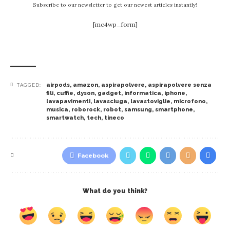
Subscribe to our newsletter to get our newest articles instantly!
[mc4wp_form]
airpods
,
amazon
,
aspirapolvere
,
aspirapolvere senza
TAGGED:
fili
,
cuffie
,
dyson
,
gadget
,
informatica
,
iphone
,
lavapavimenti
,
lavasciuga
,
lavastoviglie
,
microfono
,
musica
,
roborock
,
robot
,
samsung
,
smartphone
,
smartwatch
,
tech
,
tineco
Facebook
What do you think?