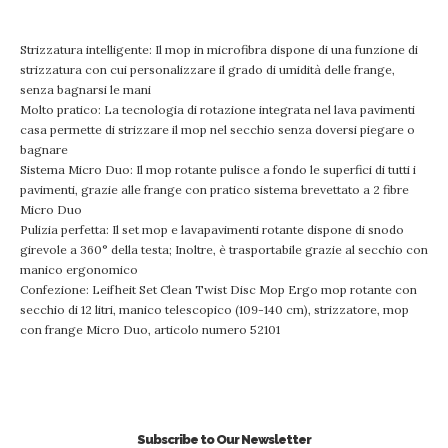
Strizzatura intelligente: Il mop in microfibra dispone di una funzione di
strizzatura con cui personalizzare il grado di umidità delle frange,
senza bagnarsi le mani
Molto pratico: La tecnologia di rotazione integrata nel lava pavimenti
casa permette di strizzare il mop nel secchio senza doversi piegare o
bagnare
Sistema Micro Duo: Il mop rotante pulisce a fondo le superfici di tutti i
pavimenti, grazie alle frange con pratico sistema brevettato a 2 fibre
Micro Duo
Pulizia perfetta: Il set mop e lavapavimenti rotante dispone di snodo
girevole a 360° della testa; Inoltre, è trasportabile grazie al secchio con
manico ergonomico
Confezione: Leifheit Set Clean Twist Disc Mop Ergo mop rotante con
secchio di 12 litri, manico telescopico (109-140 cm), strizzatore, mop
con frange Micro Duo, articolo numero 52101
Subscribe to Our Newsletter