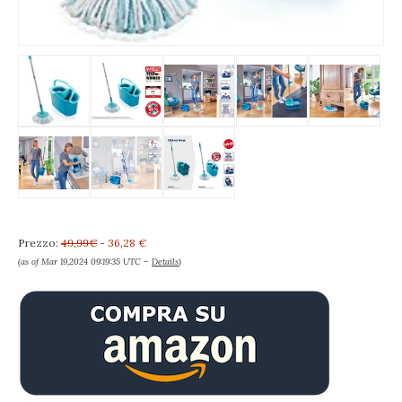
Prezzo:
49,99€
- 36,28 €
(as of Mar 19,2024 09:19:35 UTC –
Details
)