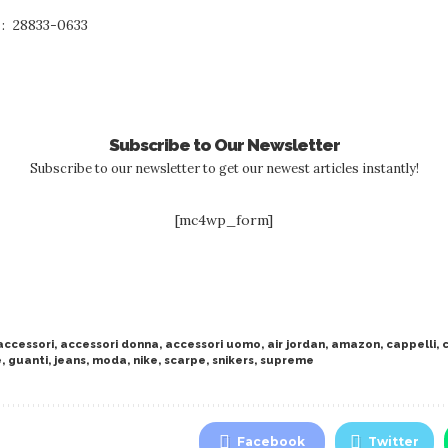
Numero modello articolo ‏ : ‎ 28833-0633
Subscribe to Our Newsletter
Subscribe to our newsletter to get our newest articles instantly!
[mc4wp_form]
accessori
,
accessori donna
,
accessori uomo
,
air jordan
,
amazon
,
cappelli
,
e
,
guanti
,
jeans
,
moda
,
nike
,
scarpe
,
snikers
,
supreme
Facebook
Twitter