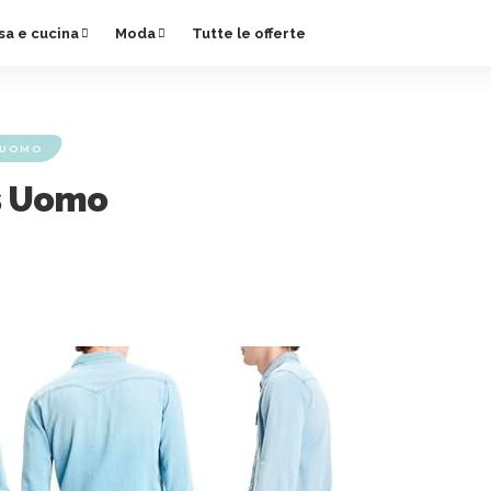
sa e cucina
Moda
Tutte le offerte
UOMO
ns Uomo