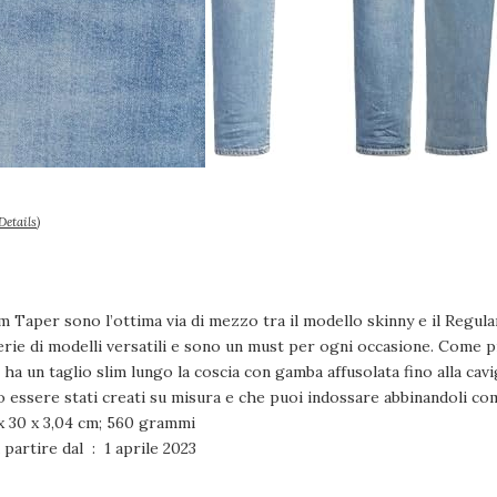
Details
)
im Taper sono l’ottima via di mezzo tra il modello skinny e il Regul
erie di modelli versatili e sono un must per ogni occasione. Come p
 un taglio slim lungo la coscia con gamba affusolata fino alla cavigl
 essere stati creati su misura e che puoi indossare abbinandoli com
i del collo ‏ : ‎ 33 x 30 x 3,04 cm; 560 grammi
Disponibile su Amazon.it a partire dal ‏ : ‎ 1 aprile 2023