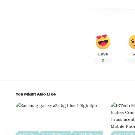
Love
S
0
You Might Also Like
AMAZON
ELECTRONICS
ELETTRONICA
ACCESSORI