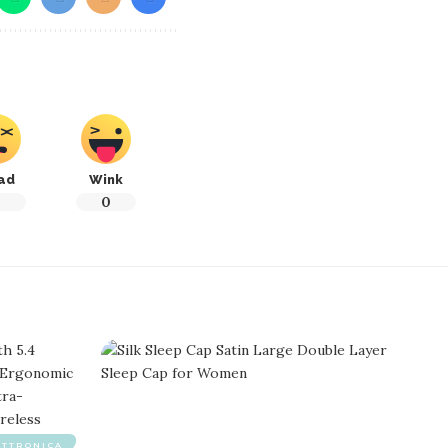
ad
Wink
0
0
ETTRONICA