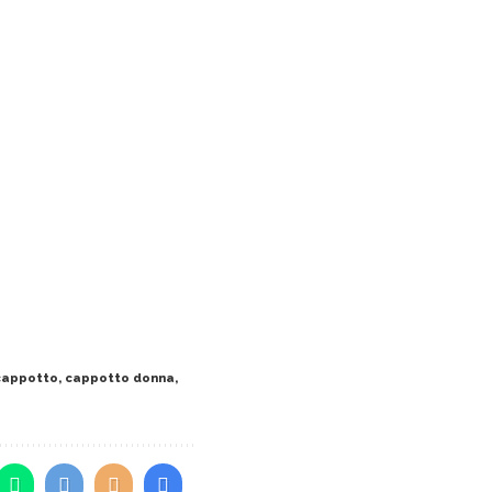
cappotto
,
cappotto donna
,