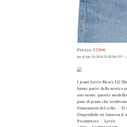
Prezzo:
57,00€
(as of Apr 20,2024 15:35:39 UTC –
I jeans Levi’s Men’s 512 Sl
fanno parte della nostra s
suo nome, questo modello ha
paio di jeans che sembrano
Dimension
Produttore ‏ : ‎ Levi’s