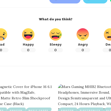
What do you think?
ad
Happy
Sleepy
Angry
De
0
0
0
0
ES
AMAZON
BASIC CASES
AMAZON
ELECTRONICS
EL