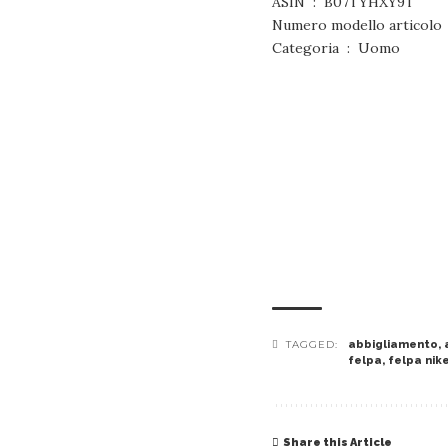
ASIN ‏ : ‎ B07TYHXY9T
Categoria ‏ : ‎ Uomo
TAGGED:
abbigliamento
,
felpa
,
felpa nik
Share this Article