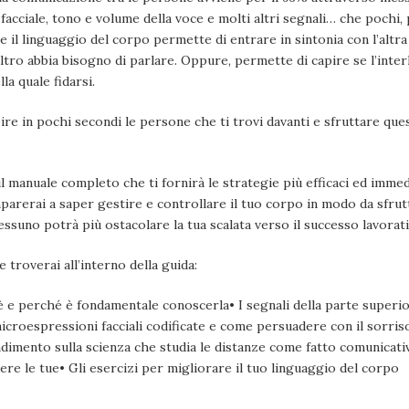
 facciale, tono e volume della voce e molti altri segnali… che pochi,
 il linguaggio del corpo permette di entrare in sintonia con l’altra
ltro abbia bisogno di parlare. Oppure, permette di capire se l’inter
la quale fidarsi.
pire in pochi secondi le persone che ti trovi davanti e sfruttare qu
l manuale completo che ti fornirà le strategie più efficaci ed immedi
mparerai a saper gestire e controllare il tuo corpo in modo da sfr
essuno potrà più ostacolare la tua scalata verso il successo lavorati
 troverai all’interno della guida:
’è e perché è fondamentale conoscerla• I segnali della parte superio
croespressioni facciali codificate e come persuadere con il sorriso•
dimento sulla scienza che studia le distanze come fatto comunica
dere le tue• Gli esercizi per migliorare il tuo linguaggio del corpo