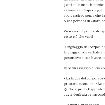
gesti delle mani, la mimica
riconoscere. Saper leggere
suo pensiero senza che l’a
o una persona di valore del
Vuoi avere il potere di ca
tutto ciò che vuoi?
“Linguaggio del corpo” è i
linguaggio non verbale. I
persuasivo a tuo favore: n
Ecco un assaggio di ciò che
• La lingua del corpo: cos
prestare attenzione• Le mi
gambe e piedi• L’approfon
bugie degli altri e nascon
… e molto altro ancora.