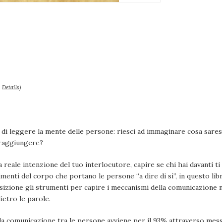
–
Details
)
 di leggere la mente delle persone: riesci ad immaginare cosa sarest
a raggiungere?
a reale intenzione del tuo interlocutore, capire se chi hai davanti t
imenti del corpo che portano le persone “a dire di sì”, in questo l
osizione gli strumenti per capire i meccanismi della comunicazione
ietro le parole.
 la comunicazione tra le persone avviene per il 93% attraverso mess