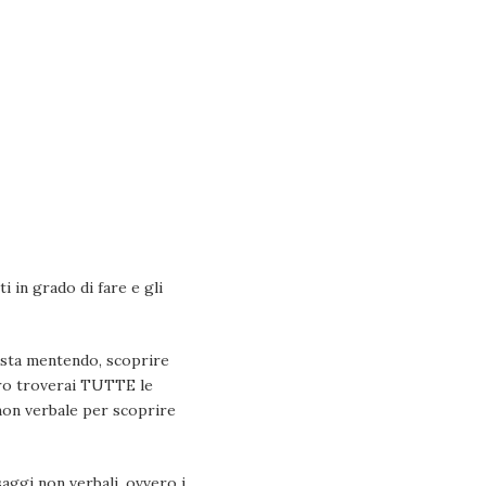
i in grado di fare e gli
i sta mentendo, scoprire
ibro troverai TUTTE le
 non verbale per scoprire
aggi non verbali, ovvero i