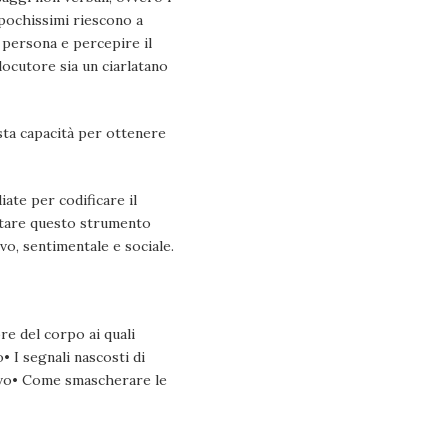
 pochissimi riescono a
 persona e percepire il
locutore sia un ciarlatano
esta capacità per ottenere
ate per codificare il
uttare questo strumento
vo, sentimentale e sociale.
re del corpo ai quali
 I segnali nascosti di
tivo• Come smascherare le