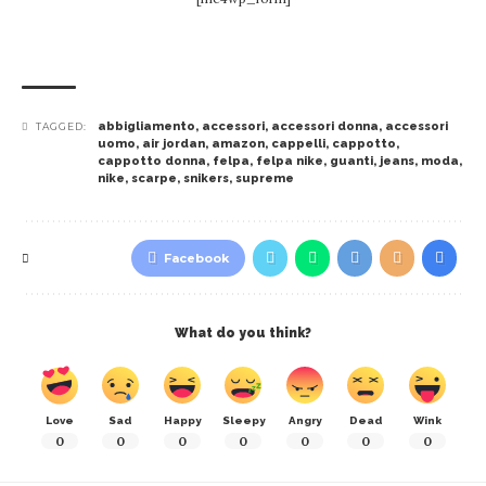
abbigliamento
,
accessori
,
accessori donna
,
accessori
TAGGED:
uomo
,
air jordan
,
amazon
,
cappelli
,
cappotto
,
cappotto donna
,
felpa
,
felpa nike
,
guanti
,
jeans
,
moda
,
nike
,
scarpe
,
snikers
,
supreme
Facebook
What do you think?
Love
Sad
Happy
Sleepy
Angry
Dead
Wink
0
0
0
0
0
0
0