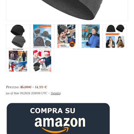
Prezzo:
15,99€
- 14,99 €
(as of Mar 09,2024 21:19:06 UTC –
Details
)