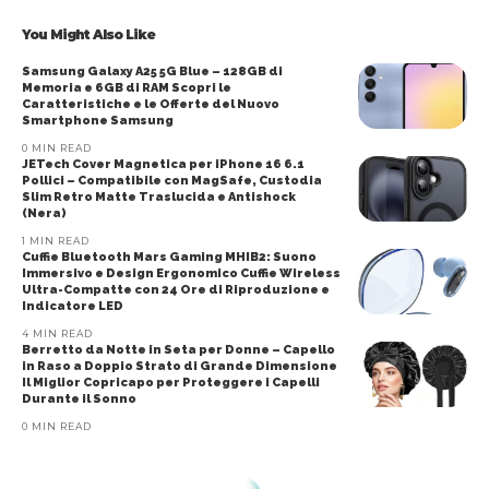
You Might Also Like
Samsung Galaxy A25 5G Blue – 128GB di
Memoria e 6GB di RAM Scopri le
Caratteristiche e le Offerte del Nuovo
Smartphone Samsung
0 MIN READ
JETech Cover Magnetica per iPhone 16 6.1
Pollici – Compatibile con MagSafe, Custodia
Slim Retro Matte Traslucida e Antishock
(Nera)
1 MIN READ
Cuffie Bluetooth Mars Gaming MHIB2: Suono
Immersivo e Design Ergonomico Cuffie Wireless
Ultra-Compatte con 24 Ore di Riproduzione e
Indicatore LED
4 MIN READ
Berretto da Notte in Seta per Donne – Capello
in Raso a Doppio Strato di Grande Dimensione
Il Miglior Copricapo per Proteggere i Capelli
Durante il Sonno
0 MIN READ