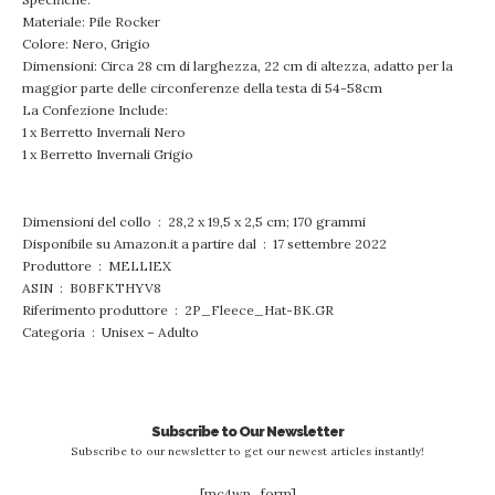
Materiale: Pile Rocker
Colore: Nero, Grigio
Dimensioni: Circa 28 cm di larghezza, 22 cm di altezza, adatto per la
maggior parte delle circonferenze della testa di 54-58cm
La Confezione Include:
1 x Berretto Invernali Nero
1 x Berretto Invernali Grigio
Dimensioni del collo ‏ : ‎ 28,2 x 19,5 x 2,5 cm; 170 grammi
Disponibile su Amazon.it a partire dal ‏ : ‎ 17 settembre 2022
Produttore ‏ : ‎ MELLIEX
ASIN ‏ : ‎ B0BFKTHYV8
Riferimento produttore ‏ : ‎ 2P_Fleece_Hat-BK.GR
Categoria ‏ : ‎ Unisex – Adulto
Subscribe to Our Newsletter
Subscribe to our newsletter to get our newest articles instantly!
[mc4wp_form]