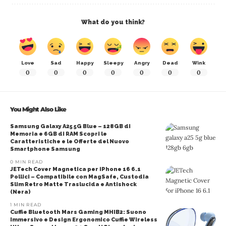
What do you think?
Love
Sad
Happy
Sleepy
Angry
Dead
Wink
0
0
0
0
0
0
0
You Might Also Like
Samsung Galaxy A25 5G Blue – 128GB di
Memoria e 6GB di RAM Scopri le
Caratteristiche e le Offerte del Nuovo
Smartphone Samsung
0 MIN READ
JETech Cover Magnetica per iPhone 16 6.1
Pollici – Compatibile con MagSafe, Custodia
Slim Retro Matte Traslucida e Antishock
(Nera)
1 MIN READ
Cuffie Bluetooth Mars Gaming MHIB2: Suono
Immersivo e Design Ergonomico Cuffie Wireless