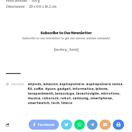
Peso articolo ‏ : ‎ 501 g
Dimensioni ‏ : ‎ 20 x 0.6 x 16.2 cm
Subscribe to Our Newsletter
Subscribe to our newsletter to get our newest articles instantly!
[mc4wp_form]
airpods
,
amazon
,
aspirapolvere
,
aspirapolvere senza
TAGGED:
fili
,
cuffie
,
dyson
,
gadget
,
informatica
,
iphone
,
lavapavimenti
,
lavasciuga
,
lavastoviglie
,
microfono
,
musica
,
roborock
,
robot
,
samsung
,
smartphone
,
smartwatch
,
tech
,
tineco
Facebook