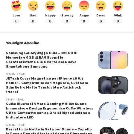
Love
Sad
Happy
Sleepy
Angry
Dead
Wink
0
0
0
0
0
0
0
You Might Also Like
Samsung Galaxy A25 5G Blue – 128GB di
Memoria e 6GB di RAM Scopri le
Caratteristiche e le Offerte del Nuovo
Smartphone Samsung
0 MIN READ
JETech Cover Magnetica per iPhone 16 6.1
Pollici – Compatibile con MagSafe, Custodia
Slim Retro Matte Traslucida e Antishock
(Nera)
1 MIN READ
Cuffie Bluetooth Mars Gaming MHIB2: Suono
Immersivo e Design Ergonomico Cuffie Wireless
Ultra-Compatte con 24 Ore di Riproduzione e
Indicatore LED
4 MIN READ
Berretto da Notte in Seta per Donne – Capello
in Raso a Doppio Strato di Grande Dimensione