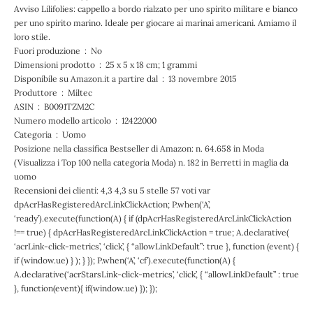
Avviso Lilifolies: cappello a bordo rialzato per uno spirito militare e bianco
per uno spirito marino. Ideale per giocare ai marinai americani. Amiamo il
loro stile.
Fuori produzione ‏ : ‎ No
Dimensioni prodotto ‏ : ‎ 25 x 5 x 18 cm; 1 grammi
Disponibile su Amazon.it a partire dal ‏ : ‎ 13 novembre 2015
Produttore ‏ : ‎ Miltec
ASIN ‏ : ‎ B0091TZM2C
Numero modello articolo ‏ : ‎ 12422000
Categoria ‏ : ‎ Uomo
Posizione nella classifica Bestseller di Amazon: n. 64.658 in Moda
(Visualizza i Top 100 nella categoria Moda) n. 182 in Berretti in maglia da
uomo
Recensioni dei clienti: 4,3 4,3 su 5 stelle 57 voti var
dpAcrHasRegisteredArcLinkClickAction; P.when(‘A’,
‘ready’).execute(function(A) { if (dpAcrHasRegisteredArcLinkClickAction
!== true) { dpAcrHasRegisteredArcLinkClickAction = true; A.declarative(
‘acrLink-click-metrics’, ‘click’, { “allowLinkDefault”: true }, function (event) {
if (window.ue) } ); } }); P.when(‘A’, ‘cf’).execute(function(A) {
A.declarative(‘acrStarsLink-click-metrics’, ‘click’, { “allowLinkDefault” : true
}, function(event){ if(window.ue) }); });