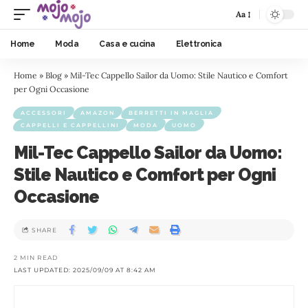
Aa
Home
Moda
Casa e cucina
Elettronica
Home
»
Blog
»
Mil-Tec Cappello Sailor da Uomo: Stile Nautico e Comfort
per Ogni Occasione
ACCESSORI
AMAZON
BERRETTI IN MAGLIA
CAPPELLI E CAPPELLINI
MODA
UOMO
Mil-Tec Cappello Sailor da Uomo:
Stile Nautico e Comfort per Ogni
Occasione
SHARE
2 MIN READ
LAST UPDATED: 2025/09/09 AT 8:42 AM