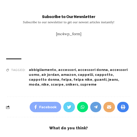
Subscribe to Our Newsletter
Subscribe to our newsletter to get our newest articles instantly!
[mc4wp_form]
abbigliamento
,
accessori
,
accessori donna
,
accessori
TAGGED:
uomo
,
air jordan
,
amazon
,
cappelli
,
cappotto
,
cappotto donna
,
felpa
,
felpa nike
,
guanti
,
jeans
,
moda
,
nike
,
scarpe
,
snikers
,
supreme
Facebook
What do you think?