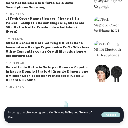
Caratteristiche e le Offerte del Nuovo
Smartphone Samsung
0 MIN READ
JETech Cover Magnetica per iPhone 16 6.1
Pollici – Compatibile con MagSafe, Custodia
Slim Retro Matte Traslucida e Antishock
(Nera)
1 MIN READ
Cuffie Bluetooth Mars Gaming MHIB2: Suono
Immersivo e Design Ergonomico Cuffie Wireless
Ultra-Compatte con 24 Ore di Riproduzione e
Indicatore LED
4 MIN READ
Berretto da Notte in Seta per Donne – Capello
in Raso a Doppio Strato di Grande Dimensione
Il Miglior Copricapo per Proteggere i Capelli
Durante il Sonno
0 MIN READ
By using this site, you agree to the
Privacy Policy
and
Terms of
Accept
Use
.