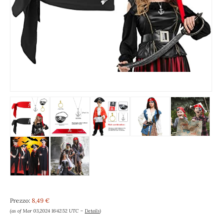
Prezzo:
8,49 €
(as of Mar 03,2024 16:42:52 UTC –
Details
)