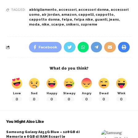
abbigliamento
,
accessori
,
accessori donna
,
accessori
TAGGED:
uomo
,
air jordan
,
amazon
,
cappelli
,
cappotto
,
cappotto donna
,
felpa
,
felpa nike
,
guanti
,
jeans
,
moda
,
nike
,
scarpe
,
snikers
,
supreme
Facebook
What do you think?
Love
Sad
Happy
Sleepy
Angry
Dead
Wink
0
0
0
0
0
0
0
You Might Also Like
Samsung Galaxy A25 5G Blue – 128GB di
Memoria e 6GB di RAM Scopri le