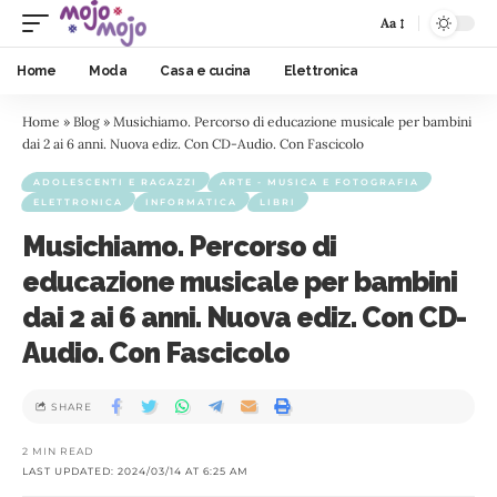
Aa
Home
Moda
Casa e cucina
Elettronica
Home
»
Blog
»
Musichiamo. Percorso di educazione musicale per bambini
dai 2 ai 6 anni. Nuova ediz. Con CD-Audio. Con Fascicolo
ADOLESCENTI E RAGAZZI
ARTE - MUSICA E FOTOGRAFIA
ELETTRONICA
INFORMATICA
LIBRI
Musichiamo. Percorso di
educazione musicale per bambini
dai 2 ai 6 anni. Nuova ediz. Con CD-
Audio. Con Fascicolo
SHARE
2 MIN READ
LAST UPDATED: 2024/03/14 AT 6:25 AM