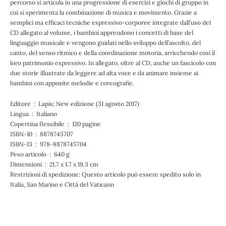
percorso si articola in una progressione di esercizi e giochi di gruppo in
cui si sperimenta la combinazione di musica e movimento. Grazie a
semplici ma efficaci tecniche espressivo-corporee integrate dall’uso del
CD allegato al volume, i bambini apprendono i concetti di base del
linguaggio musicale e vengono guidati nello sviluppo dell’ascolto, del
canto, del senso ritmico e della coordinazione motoria, arricchendo così il
loro patrimonio espressivo. In allegato, oltre al CD, anche un fascicolo con
due storie illustrate da leggere ad alta voce e da animare insieme ai
bambini con apposite melodie e coreografie.
Editore ‏ : ‎ Lapis; New edizione (31 agosto 2017)
Lingua ‏ : ‎ Italiano
Copertina flessibile ‏ : ‎ 120 pagine
ISBN-10 ‏ : ‎ 8878745707
ISBN-13 ‏ : ‎ 978-8878745704
Peso articolo ‏ : ‎ 640 g
Dimensioni ‏ : ‎ 21.7 x 1.7 x 19.3 cm
Restrizioni di spedizione: Questo articolo può essere spedito solo in
Italia, San Marino e Città del Vaticano