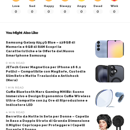
Love
Sad
Happy
Sleepy
Angry
Dead
Wink
0
0
0
0
0
0
0
You Might Also Like
Samsung Galaxy A25 5G Blue – 128GB di
Memoria e 6GB di RAM Scopri le
Caratteristiche e le Offerte del Nuovo
Smartphone Samsung
0 MIN READ
JETech Cover Magnetica per iPhone 16 6.1
Pollici – Compatibile con MagSafe, Custodia
Slim Retro Matte Traslucida e Antishock
(Nera)
1 MIN READ
Cuffie Bluetooth Mars Gaming MHIB2: Suono
Immersivo e Design Ergonomico Cuffie Wireless
Ultra-Compatte con 24 Ore di Riproduzione e
Indicatore LED
4 MIN READ
Berretto da Notte in Seta per Donne – Capello
in Raso a Doppio Strato di Grande Dimensione
Il Miglior Copricapo per Proteggere i Capelli
Durante il Sonno