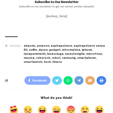
Subscribe to Our Newsletter
Subscribe to our newsletter to get our newest articles instantly!
[mc4wp_form]
airpods
,
amazon
,
aspirapolvere
,
aspirapolvere senza
TAGGED:
fili
,
cuffie
,
dyson
,
gadget
,
informatica
,
iphone
,
lavapavimenti
,
lavasciuga
,
lavastoviglie
,
microfono
,
musica
,
roborock
,
robot
,
samsung
,
smartphone
,
smartwatch
,
tech
,
tineco
Facebook
What do you think?