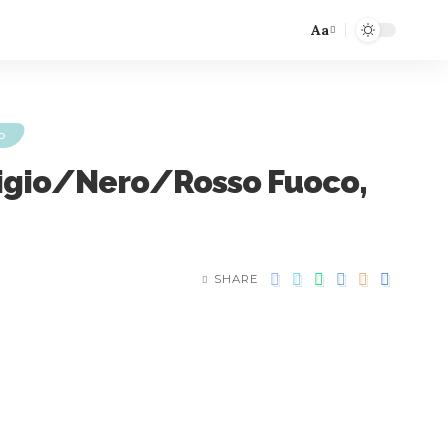
Aa
O
Grigio/Nero/Rosso Fuoco,
SHARE