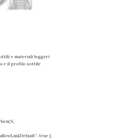
ttili e materiali leggeri
e il profilo sottile
en(‘A’,
allowLinkDefault”: true },