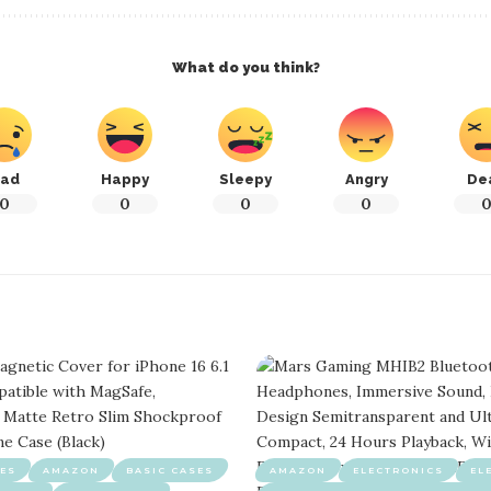
What do you think?
ad
Happy
Sleepy
Angry
De
0
0
0
0
ES
AMAZON
BASIC CASES
AMAZON
ELECTRONICS
EL