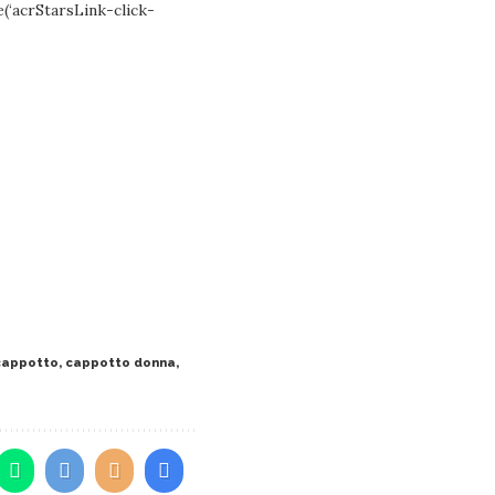
ive(‘acrStarsLink-click-
cappotto
,
cappotto donna
,