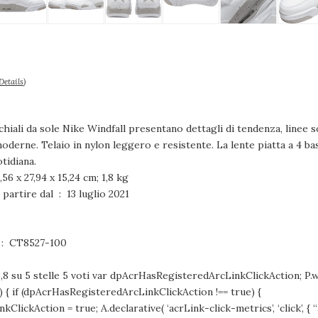
Details
)
chiali da sole Nike Windfall presentano dettagli di tendenza, linee so
erne. Telaio in nylon leggero e resistente. La lente piatta a 4 basi 
tidiana.
ni prodotto ‏ : ‎ 35,56 x 27,94 x 15,24 cm; 1,8 kg
Disponibile su Amazon.it a partire dal ‏ : ‎ 13 luglio 2021
Numero modello articolo ‏ : ‎ CT8527-100
 3,8 su 5 stelle 5 voti var dpAcrHasRegisteredArcLinkClickAction; P.wh
A) { if (dpAcrHasRegisteredArcLinkClickAction !== true) {
ickAction = true; A.declarative( ‘acrLink-click-metrics’, ‘click’, { “