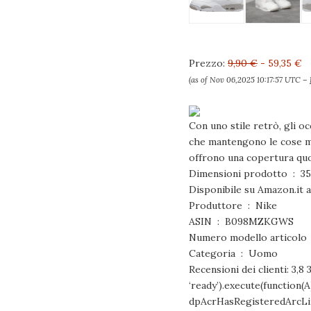
Prezzo:
9,90 €
- 59,35 €
(as of Nov 06,2025 10:17:57 UTC –
Con uno stile retrò, gli oc
che mantengono le cose mod
offrono una copertura quo
Dimensio
Produttore ‏ : ‎ Nike
ASIN ‏ : ‎ B098MZKGWS
Categoria ‏ : ‎ Uomo
Recensioni dei clienti: 3,8
‘ready’).execute(function(
dpAcrHasRegisteredArcLinkCl