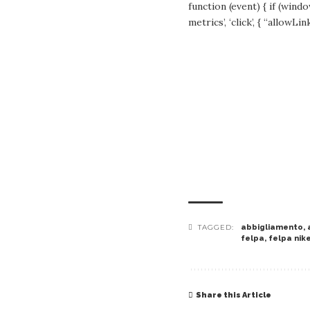
function (event) { if (window
metrics’, ‘click’, { “allowLin
TAGGED:
abbigliamento
,
felpa
,
felpa nik
Share this Article