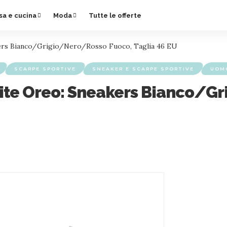
sa e cucina
Moda
Tutte le offerte
kers Bianco/Grigio/Nero/Rosso Fuoco, Taglia 46 EU
SCARPE SPORTIVE
SNEAKER E SCARPE SPORTIVE
UOM
White Oreo: Sneakers Bianco/