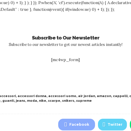
.ue) 0) + 1); } ); } }); P.when(‘A’, ‘cf’).execute(function(A) { A.declarat
kDefault” : true }, function(event){ if(window.ue) 0) + 1); }); });
Subscribe to Our Newsletter
Subscribe to our newsletter to get our newest articles instantly!
[mc4wp_form]
accessori
,
accessori donna
,
accessori uomo
,
air jordan
,
amazon
,
cappelli
,
e
,
guanti
,
jeans
,
moda
,
nike
,
scarpe
,
snikers
,
supreme
Facebook
Twitter