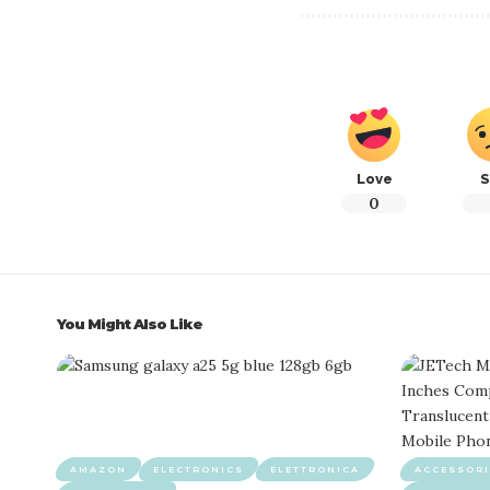
Love
S
0
You Might Also Like
AMAZON
ELECTRONICS
ELETTRONICA
ACCESSORI