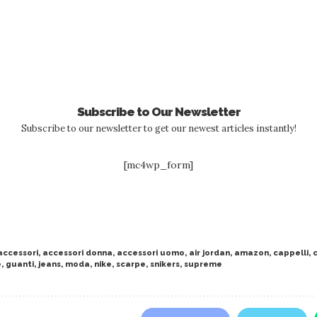
Subscribe to Our Newsletter
Subscribe to our newsletter to get our newest articles instantly!
[mc4wp_form]
accessori
,
accessori donna
,
accessori uomo
,
air jordan
,
amazon
,
cappelli
,
e
,
guanti
,
jeans
,
moda
,
nike
,
scarpe
,
snikers
,
supreme