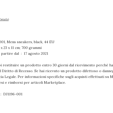
Details
)
001, Mens sneakers, black, 44 EU
ni prodotto ‏ : ‎ 33 x 23 x 11 cm; 700 grammi
Disponibile su Amazon.it a partire dal ‏ : ‎ 17 agosto 2021
i restituire un prodotto entro 30 giorni dal ricevimento perché ha
ul Diritto di Recesso. Se hai ricevuto un prodotto difettoso o danne
zia Legale. Per informazioni specifiche sugli acquisti effettuati su 
esi e rimborsi per articoli Marketplace.
Numero modello articolo ‏ : ‎ DJ1196-001