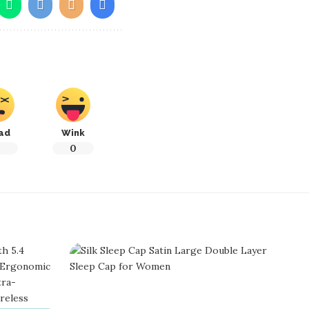
ad
Wink
0
0