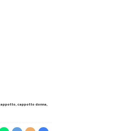
cappotto
,
cappotto donna
,