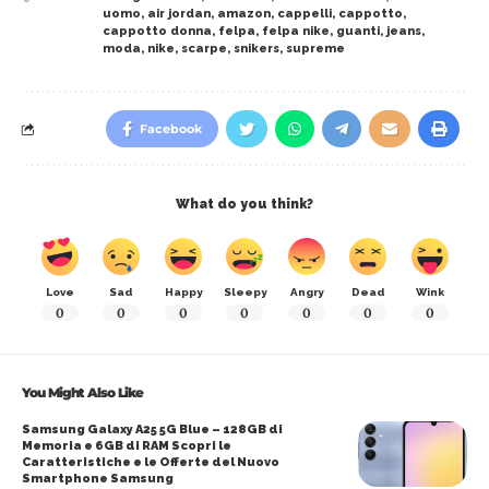
uomo
,
air jordan
,
amazon
,
cappelli
,
cappotto
,
cappotto donna
,
felpa
,
felpa nike
,
guanti
,
jeans
,
moda
,
nike
,
scarpe
,
snikers
,
supreme
Facebook
What do you think?
Love
Sad
Happy
Sleepy
Angry
Dead
Wink
0
0
0
0
0
0
0
You Might Also Like
Samsung Galaxy A25 5G Blue – 128GB di
Memoria e 6GB di RAM Scopri le
Caratteristiche e le Offerte del Nuovo
Smartphone Samsung