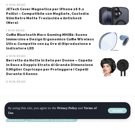
0 MIN READ
JETech Cover Magnetica per iPhone 16 6.1
Pollici – Compatibile con MagSafe, Custodia
Slim Retro Matte Traslucida e Antishock
(Nera)
1 MIN READ
Cuffie Bluetooth Mars Gaming MHIB2: Suono
Immersivo e Design Ergonomico Cuffie Wireless
Ultra-Compatte con 24 Ore di Riproduzione e
Indicatore LED
4 MIN READ
Berretto da Notte in Seta per Donne – Capello
in Raso a Doppio Strato di Grande Dimensione
Il Miglior Copricapo per Proteggere i Capelli
Durante il Sonno
0 MIN READ
By using this site, you agree to the
Privacy Policy
and
Terms of
Home
»
Blog
»
Samsung Galaxy A54 5G Lavender 128 GB
Accept
Use
.
AMAZON
CELLULARI E ACCESSORI
CELLULARI E SMARTPHONE
ELETTRONICA
INFORMATICA