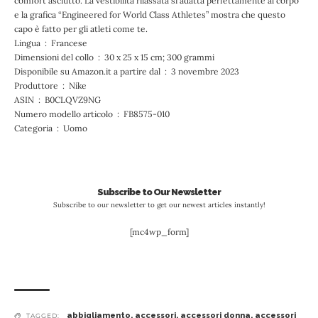
comfort asciutto. La vestibilità rilassata si adatta perfettamente al corpo
e la grafica “Engineered for World Class Athletes” mostra che questo
capo è fatto per gli atleti come te.
Lingua ‏ : ‎ Francese
Dimensioni del collo ‏ : ‎ 30 x 25 x 15 cm; 300 grammi
Disponibile su Amazon.it a partire dal ‏ : ‎ 3 novembre 2023
Produttore ‏ : ‎ Nike
ASIN ‏ : ‎ B0CLQVZ9NG
Numero modello articolo ‏ : ‎ FB8575-010
Categoria ‏ : ‎ Uomo
Subscribe to Our Newsletter
Subscribe to our newsletter to get our newest articles instantly!
[mc4wp_form]
abbigliamento
,
accessori
,
accessori donna
,
accessori
TAGGED: