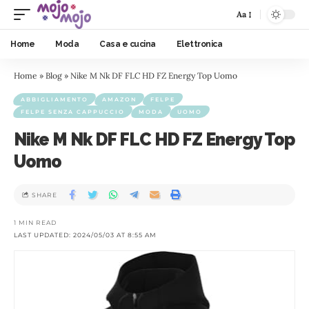
Aa
Home
Moda
Casa e cucina
Elettronica
Home
»
Blog
»
Nike M Nk DF FLC HD FZ Energy Top Uomo
ABBIGLIAMENTO
AMAZON
FELPE
FELPE SENZA CAPPUCCIO
MODA
UOMO
Nike M Nk DF FLC HD FZ Energy Top
Uomo
SHARE
1 MIN READ
LAST UPDATED: 2024/05/03 AT 8:55 AM