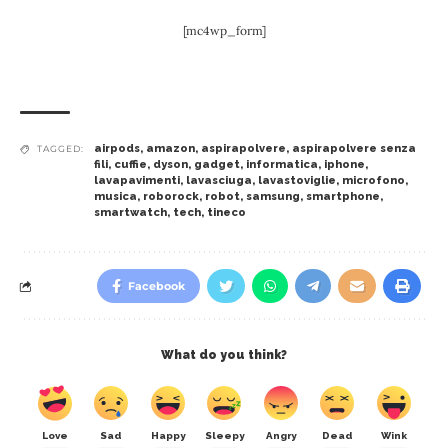
[mc4wp_form]
airpods
,
amazon
,
aspirapolvere
,
aspirapolvere senza
TAGGED:
fili
,
cuffie
,
dyson
,
gadget
,
informatica
,
iphone
,
lavapavimenti
,
lavasciuga
,
lavastoviglie
,
microfono
,
musica
,
roborock
,
robot
,
samsung
,
smartphone
,
smartwatch
,
tech
,
tineco
Facebook
What do you think?
Love
Sad
Happy
Sleepy
Angry
Dead
Wink