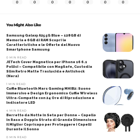
0
0
0
0
0
0
0
You Might Also Like
Samsung Galaxy A25 5G Blue – 128GB di
Memoria e 6GB di RAM Scopri le
Caratteristiche e le Offerte del Nuovo
Smartphone Samsung
0 MIN READ
JETech Cover Magnetica per iPhone 16 6.1
Pollici – Compatibile con MagSafe, Custodia
Slim Retro Matte Traslucida e Antishock
(Nera)
1 MIN READ
Cuffie Bluetooth Mars Gaming MHIB2: Suono
Immersivo e Design Ergonomico Cuffie Wireless
Ultra-Compatte con 24 Ore di Riproduzione e
Indicatore LED
4 MIN READ
Berretto da Notte in Seta per Donne – Capello
in Raso a Doppio Strato di Grande Dimensione
Il Miglior Copricapo per Proteggere i Capelli
Durante il Sonno
0 MIN READ