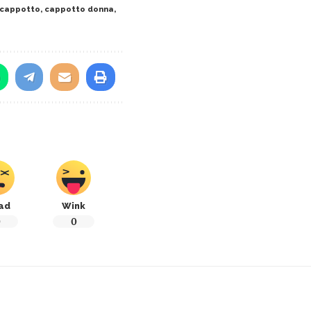
cappotto
,
cappotto donna
,
ad
Wink
0
0