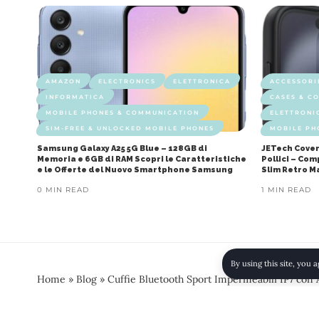
AMAZON
ELECTRONICS
ELETTRONICA
ACCESSORI
INFORMATICA
CASES & C
MOBILE PHONES & COMMUNICATION
ELETTRONI
SIM-FREE & UNLOCKED MOBILE PHONES
MOBILE PH
Samsung Galaxy A25 5G Blue – 128GB di
JETech Cover
Memoria e 6GB di RAM Scopri le Caratteristiche
Pollici – Co
e le Offerte del Nuovo Smartphone Samsung
Slim Retro M
0 MIN READ
1 MIN READ
By using this site, you 
Home
»
Blog
»
Cuffie Bluetooth Sport Impermeabili IP7 con 
Ore di Autonomia – Colore Nero