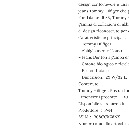
design confortevole e una 
jeans Tommy Hilfiger che 
Fondata nel 1985, Tommy Hil
gamma di collezioni di abb
di design riconosciuto per 
Caratteristiche principali:
– Tommy Hilfiger
– Abbigliamento Uomo
– Jeans Denton a gamba dr
– Cotone biologico e ricicla
– Boston Indaco
– Dimensioni: 29 W/32 L.
Contenuto:
Tommy Hilfiger, Boston Ind
Dimension
Produttore ‏ : ‎ PVH
ASIN ‏ : ‎ B08CCXZ8NX
Nu