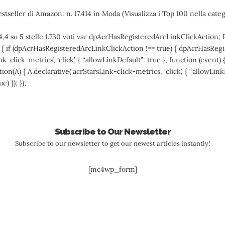
estseller di Amazon: n. 17.414 in Moda (Visualizza i Top 100 nella cate
 4,4 su 5 stelle 1.730 voti var dpAcrHasRegisteredArcLinkClickAction; P
A) { if (dpAcrHasRegisteredArcLinkClickAction !== true) { dpAcrHasRe
k-click-metrics’, ‘click’, { “allowLinkDefault”: true }, function (event) { 
ction(A) { A.declarative(‘acrStarsLink-click-metrics’, ‘click’, { “allowLink
) }); });
Subscribe to Our Newsletter
Subscribe to our newsletter to get our newest articles instantly!
[mc4wp_form]