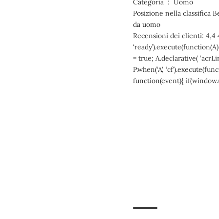
Categoria ‏ : ‎ Uomo
Posizione nella classifica B
da uomo
Recensioni dei clienti: 4,4
‘ready’).execute(function(
= true; A.declarative( ‘acrLin
P.when(‘A’, ‘cf’).execute(fun
function(event){ if(window.ue