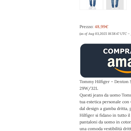
Prezzo:
48,99€
(as of Aug 03,2025 18:58:47 UTC –
Tommy Hilfiger – Denton St
29W/32L
Questi jeans da uomo Tommy
tua estetica personale con 
dal design a gamba dritta,
Hilfiger si fidano in tutto
pantaloni da uomo in cotone
una comoda vestibilità drit