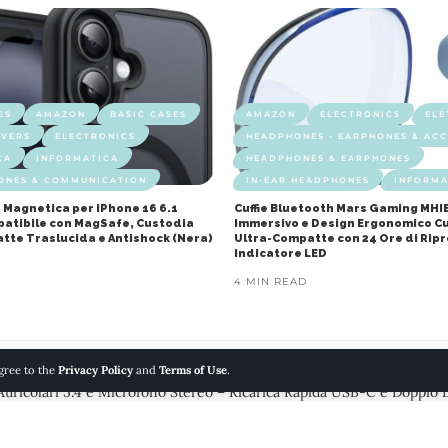
ES
AMAZON
BASIC CASES
AMAZON
ELECTRONICS
ELE
OVERS
ELECTRONICS
HEADPHONES - EARPHONES & ACC
CA
INFORMATICA
HEADPHONES & EARPHONES
ONES & COMMUNICATION
IN-EAR HEADPHONES
INFORMA
 Magnetica per iPhone 16 6.1
Cuffie Bluetooth Mars Gaming MHI
mpatibile con MagSafe, Custodia
Immersivo e Design Ergonomico Cu
atte Traslucida e Antishock (Nera)
Ultra-Compatte con 24 Ore di Rip
Indicatore LED
4 MIN READ
agree to the
Privacy Policy
and
Terms of Use
.
Auricolari 5.4 e Microfono Stereo – Ricarica Rapida USB-C e Doppio 