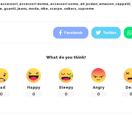
,
accessori
,
accessori donna
,
accessori uomo
,
air jordan
,
amazon
,
cappelli
,
ke
,
guanti
,
jeans
,
moda
,
nike
,
scarpe
,
snikers
,
supreme
Facebook
Twitter
What do you think?
ad
Happy
Sleepy
Angry
De
0
0
0
0