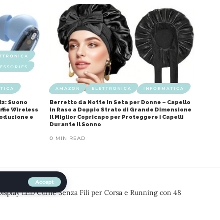
TTRONICA
ESSORIES
TICA
AMAZON
ELETTRONICA
INFORMATICA
B2: Suono
Berretto da Notte in Seta per Donne – Capello
ffie Wireless
in Raso a Doppio Strato di Grande Dimensione
roduzione e
Il Miglior Copricapo per Proteggere i Capelli
Durante il Sonno
0 MIN READ
Accept
Display LED Cuffie Senza Fili per Corsa e Running con 48