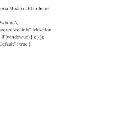
goria Moda) n. 61 in Jeans
.when(‘A’,
gisteredArcLinkClickAction
if (window.ue) } ); } });
Default” : true },