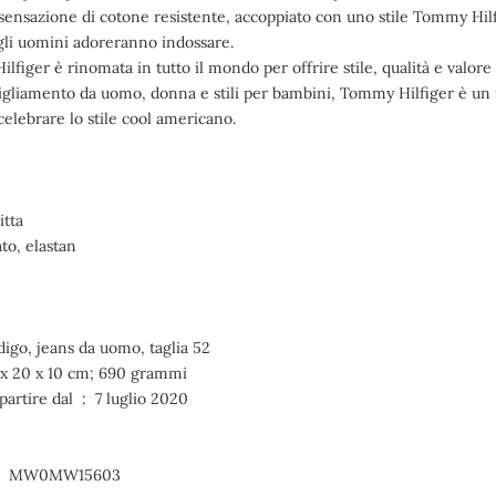
sensazione di cotone resistente, accoppiato con uno stile Tommy Hil
gli uomini adoreranno indossare.
figer è rinomata in tutto il mondo per offrire stile, qualità e valo
igliamento da uomo, donna e stili per bambini, Tommy Hilfiger è un m
celebrare lo stile cool americano.
itta
to, elastan
igo, jeans da uomo, taglia 52
i prodotto ‏ : ‎ 30 x 20 x 10 cm; 690 grammi
Disponibile su Amazon.it a partire dal ‏ : ‎ 7 luglio 2020
mero modello articolo ‏ : ‎ MW0MW15603