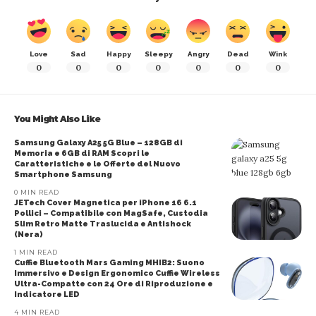
Love
Sad
Happy
Sleepy
Angry
Dead
Wink
0
0
0
0
0
0
0
You Might Also Like
Samsung Galaxy A25 5G Blue – 128GB di
Memoria e 6GB di RAM Scopri le
Caratteristiche e le Offerte del Nuovo
Smartphone Samsung
0 MIN READ
JETech Cover Magnetica per iPhone 16 6.1
Pollici – Compatibile con MagSafe, Custodia
Slim Retro Matte Traslucida e Antishock
(Nera)
1 MIN READ
Cuffie Bluetooth Mars Gaming MHIB2: Suono
Immersivo e Design Ergonomico Cuffie Wireless
Ultra-Compatte con 24 Ore di Riproduzione e
Indicatore LED
4 MIN READ