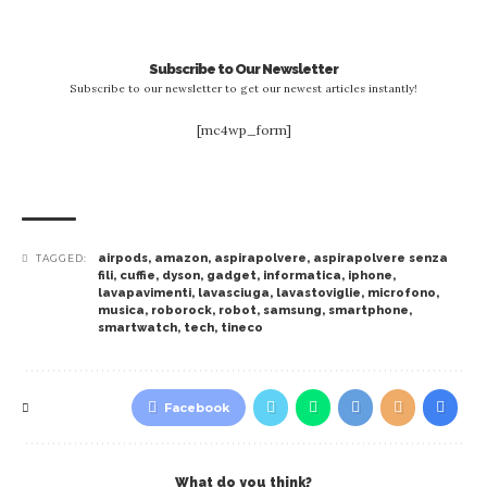
Subscribe to Our Newsletter
Subscribe to our newsletter to get our newest articles instantly!
[mc4wp_form]
airpods
,
amazon
,
aspirapolvere
,
aspirapolvere senza
TAGGED:
fili
,
cuffie
,
dyson
,
gadget
,
informatica
,
iphone
,
lavapavimenti
,
lavasciuga
,
lavastoviglie
,
microfono
,
musica
,
roborock
,
robot
,
samsung
,
smartphone
,
smartwatch
,
tech
,
tineco
Facebook
What do you think?