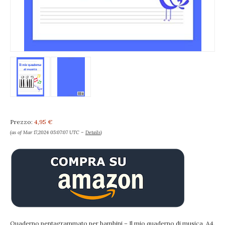
Prezzo:
4,95 €
(as of Mar 17,2024 05:07:07 UTC –
Details
)
Quaderno pentagrammato per bambini – Il mio quaderno di musica, A4,