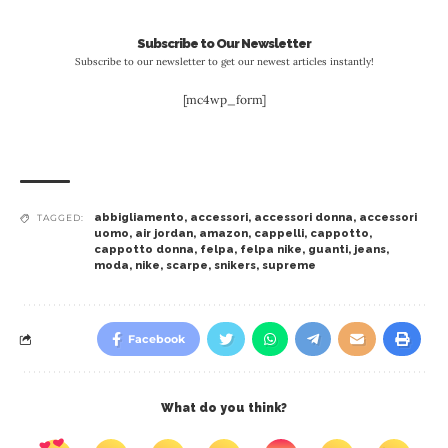
Subscribe to Our Newsletter
Subscribe to our newsletter to get our newest articles instantly!
[mc4wp_form]
abbigliamento
,
accessori
,
accessori donna
,
accessori
TAGGED:
uomo
,
air jordan
,
amazon
,
cappelli
,
cappotto
,
cappotto donna
,
felpa
,
felpa nike
,
guanti
,
jeans
,
moda
,
nike
,
scarpe
,
snikers
,
supreme
Facebook
What do you think?