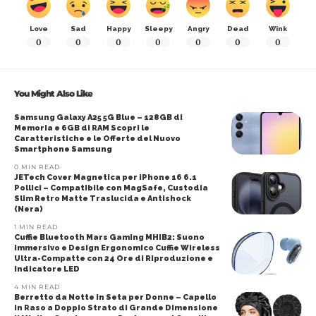
Love
Sad
Happy
Sleepy
Angry
Dead
Wink
0
0
0
0
0
0
0
You Might Also Like
Samsung Galaxy A25 5G Blue – 128GB di
Memoria e 6GB di RAM Scopri le
Caratteristiche e le Offerte del Nuovo
Smartphone Samsung
0 MIN READ
JETech Cover Magnetica per iPhone 16 6.1
Pollici – Compatibile con MagSafe, Custodia
Slim Retro Matte Traslucida e Antishock
(Nera)
1 MIN READ
Cuffie Bluetooth Mars Gaming MHIB2: Suono
Immersivo e Design Ergonomico Cuffie Wireless
Ultra-Compatte con 24 Ore di Riproduzione e
Indicatore LED
4 MIN READ
Berretto da Notte in Seta per Donne – Capello
in Raso a Doppio Strato di Grande Dimensione