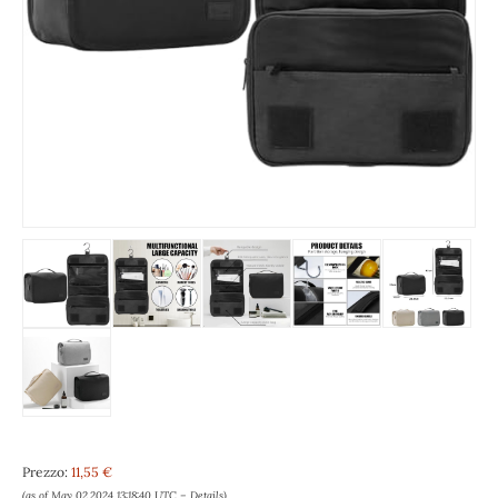
Prezzo:
11,55 €
(as of May 02,2024 13:18:40 UTC –
Details
)