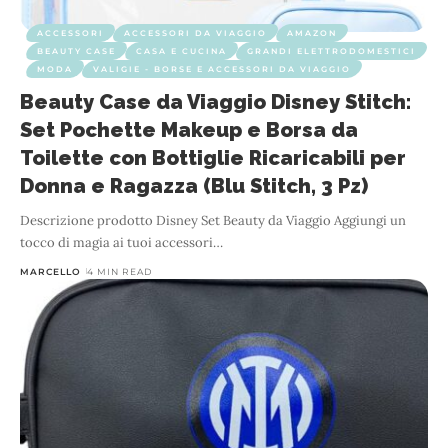
ACCESSORI
ACCESSORI DA VIAGGIO
AMAZON
BEAUTY CASE
CASA E CUCINA
GRANDI ELETTRODOMESTICI
MODA
VALIGIE - BORSE E ACCESSORI DA VIAGGIO
Beauty Case da Viaggio Disney Stitch:
Set Pochette Makeup e Borsa da
Toilette con Bottiglie Ricaricabili per
Donna e Ragazza (Blu Stitch, 3 Pz)
Descrizione prodotto Disney Set Beauty da Viaggio Aggiungi un
tocco di magia ai tuoi accessori
…
MARCELLO
4 MIN READ