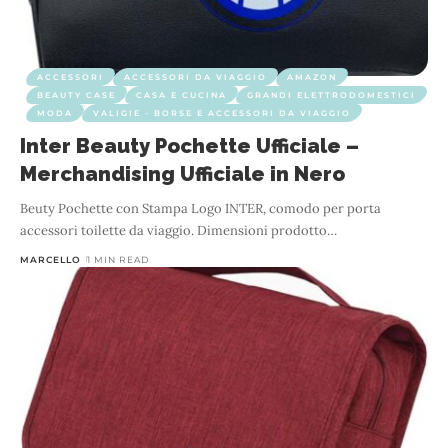
ACCESSORI
ACCESSORI DA VIAGGIO
AMAZON
BEAUTY CASE
CASA E CUCINA
GRANDI ELETTRODOMESTICI
MODA
VALIGIE - BORSE E ACCESSORI DA VIAGGIO
Inter Beauty Pochette Ufficiale –
Merchandising Ufficiale in Nero
Beuty Pochette con Stampa Logo INTER, comodo per porta
accessori toilette da viaggio. Dimensioni prodotto
…
MARCELLO
1 MIN READ