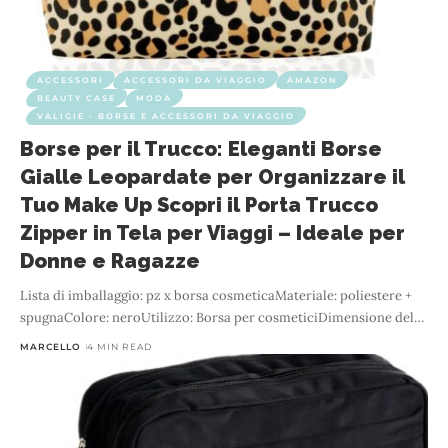
ACCESSORI
ACCESSORI DA VIAGGIO
AMAZON
BEAUTY CASE
MODA
VALIGIE - BORSE E ACCESSORI DA VIAGGIO
Borse per il Trucco: Eleganti Borse
Gialle Leopardate per Organizzare il
Tuo Make Up Scopri il Porta Trucco
Zipper in Tela per Viaggi – Ideale per
Donne e Ragazze
Lista di imballaggio: pz x borsa cosmeticaMateriale: poliestere +
spugnaColore: neroUtilizzo: Borsa per cosmeticiDimensione del
…
MARCELLO
4 MIN READ