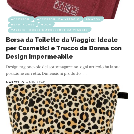
ACCESSORI
ACCESSORI DA VIAGGIO
AMAZON
BEAUTY CASE
MODA
VALIGIE - BORSE E ACCESSORI DA VIAGGIO
Borsa da Toilette da Viaggio: Ideale
per Cosmetici e Trucco da Donna con
Design Impermeabile
Design ragionevole del sottomagazzino, ogni articolo ha la sua
posizione corretta. Dimensioni prodotto ‏ :
…
MARCELLO
4 MIN READ