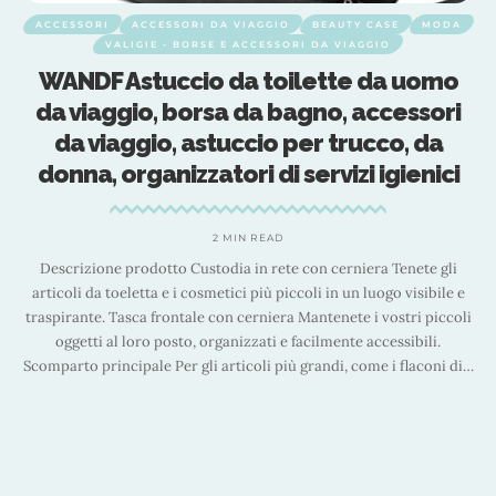
ACCESSORI
ACCESSORI DA VIAGGIO
BEAUTY CASE
MODA
VALIGIE - BORSE E ACCESSORI DA VIAGGIO
WANDF Astuccio da toilette da uomo
da viaggio, borsa da bagno, accessori
da viaggio, astuccio per trucco, da
donna, organizzatori di servizi igienici
2 MIN READ
Descrizione prodotto Custodia in rete con cerniera Tenete gli
D
articoli da toeletta e i cosmetici più piccoli in un luogo visibile e
traspirante. Tasca frontale con cerniera Mantenete i vostri piccoli
oggetti al loro posto, organizzati e facilmente accessibili.
i.
t
Scomparto principale Per gli articoli più grandi, come i flaconi di
…
a