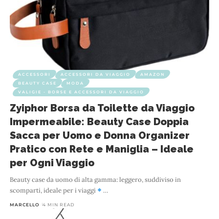
ACCESSORI
ACCESSORI DA VIAGGIO
AMAZON
BEAUTY CASE
MODA
VALIGIE - BORSE E ACCESSORI DA VIAGGIO
Zyiphor Borsa da Toilette da Viaggio
Impermeabile: Beauty Case Doppia
Sacca per Uomo e Donna Organizer
Pratico con Rete e Maniglia – Ideale
per Ogni Viaggio
Beauty case da uomo di alta gamma: leggero, suddiviso in
scomparti, ideale per i viaggi
…
MARCELLO
4 MIN READ