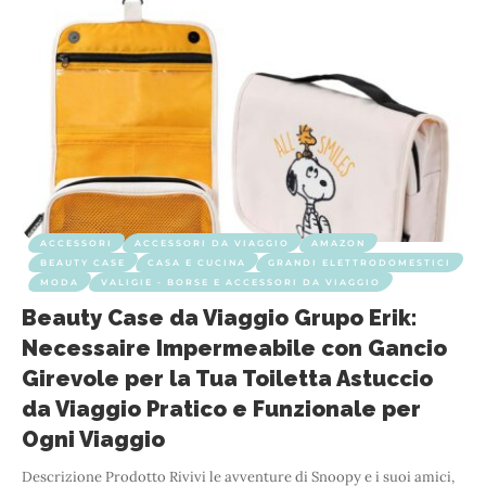
ACCESSORI
ACCESSORI DA VIAGGIO
AMAZON
BEAUTY CASE
CASA E CUCINA
GRANDI ELETTRODOMESTICI
MODA
VALIGIE - BORSE E ACCESSORI DA VIAGGIO
Beauty Case da Viaggio Grupo Erik:
Necessaire Impermeabile con Gancio
Girevole per la Tua Toiletta Astuccio
da Viaggio Pratico e Funzionale per
Ogni Viaggio
Descrizione Prodotto Rivivi le avventure di Snoopy e i suoi amici,