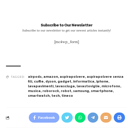
Subscribe to Our Newsletter
Subscribe to our newsletter to get our newest articles instantly!
[mc4wp_form]
airpods
,
amazon
,
aspirapolvere
,
aspirapolvere senza
TAGGED:
fili
,
cuffie
,
dyson
,
gadget
,
informatica
,
iphone
,
lavapavimenti
,
lavasciuga
,
lavastoviglie
,
microfono
,
musica
,
roborock
,
robot
,
samsung
,
smartphone
,
smartwatch
,
tech
,
tineco
Facebook