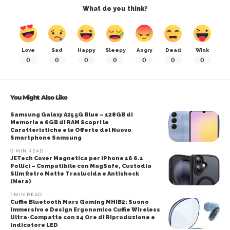
What do you think?
Love
Sad
Happy
Sleepy
Angry
Dead
Wink
0
0
0
0
0
0
0
You Might Also Like
Samsung Galaxy A25 5G Blue – 128GB di
Memoria e 6GB di RAM Scopri le
Caratteristiche e le Offerte del Nuovo
Smartphone Samsung
0 MIN READ
JETech Cover Magnetica per iPhone 16 6.1
Pollici – Compatibile con MagSafe, Custodia
Slim Retro Matte Traslucida e Antishock
(Nera)
1 MIN READ
Cuffie Bluetooth Mars Gaming MHIB2: Suono
Immersivo e Design Ergonomico Cuffie Wireless
Ultra-Compatte con 24 Ore di Riproduzione e
Indicatore LED