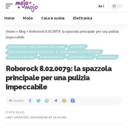
Aa
Home
Moda
Casa e cucina
Elettronica
Home
»
Blog
»
Roborock 8.02.0079: la spazzola principale per una pulizia
impeccabile
ACCESSORI PER ASPIRAPOLVERE
AMAZON
ASPIRAPOLVERE E PULIZIA DI PAVIMENTI E FINESTRE
CASA E CUCINA
ELETTRONICA
INFORMATICA
SPAZZOLE
Roborock 8.02.0079: la spazzola
principale per una pulizia
impeccabile
SHARE
0 MIN READ
LAST UPDATED: 2024/06/08 AT 10:46 AM