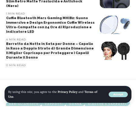
Slim Retro Matte Traslucida e Antishock
(Nera)
1 MIN READ
Cuffie Bluetooth Mars Gaming MHIB2: Suono
Immersivo e Design Ergonomico Cuffie Wireless
Ultra-Compatte con 24 Ore di Riproduzione e
Indicatore LED
4 MIN READ
Berretto da Notte in Seta per Donne – Capello
in Raso a Doppio Strato di Grande Dimensione
Il Miglior Copricapo per Proteggere i Capelli
Durante il Sonno
0 MIN READ
By using this site, you agree to the
Privacy Policy
and
Terms of
Home
»
Blog
»
Vero Moda Cappotto Donna
Accept
Use
.
ABBIGLIAMENTO
CAPPOTTI
DONNA
GIACCHE E CAPPOTTI
MODA
Vero Moda Cappotto Donna