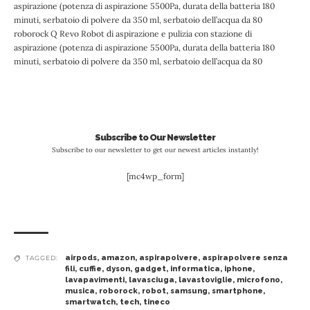
aspirazione (potenza di aspirazione 5500Pa, durata della batteria 180
minuti, serbatoio di polvere da 350 ml, serbatoio dell’acqua da 80
roborock Q Revo Robot di aspirazione e pulizia con stazione di
aspirazione (potenza di aspirazione 5500Pa, durata della batteria 180
minuti, serbatoio di polvere da 350 ml, serbatoio dell’acqua da 80
Subscribe to Our Newsletter
Subscribe to our newsletter to get our newest articles instantly!
[mc4wp_form]
airpods
,
amazon
,
aspirapolvere
,
aspirapolvere senza
TAGGED:
fili
,
cuffie
,
dyson
,
gadget
,
informatica
,
iphone
,
lavapavimenti
,
lavasciuga
,
lavastoviglie
,
microfono
,
musica
,
roborock
,
robot
,
samsung
,
smartphone
,
smartwatch
,
tech
,
tineco