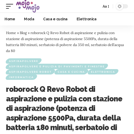
Aa
Home
Moda
Casa e cucina
Elettronica
Home
»
Blog
»
roborock Q Revo Robot di aspirazione e pulizia con
stazione di aspirazione (potenza di aspirazione 5500Pa, durata della
batteria 180 minuti, serbatoio di polvere da 350 ml, serbatoio dell’acqua
da 80
ASPIRAPOLVERE
ASPIRAPOLVERE E PULIZIA DI PAVIMENTI E FINESTRE
ASPIRAPOLVERE ROBOT
CASA E CUCINA
ELETTRONICA
INFORMATICA
roborock Q Revo Robot di
aspirazione e pulizia con stazione
di aspirazione (potenza di
aspirazione 5500Pa, durata della
batteria 180 minuti, serbatoio di