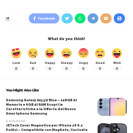
Facebook
What do you think?
Love
Sad
Happy
Sleepy
Angry
Dead
Wink
0
0
0
0
0
0
0
You Might Also Like
Samsung Galaxy A25 5G Blue – 128GB di
Memoria e 6GB di RAM Scopri le
Caratteristiche e le Offerte del Nuovo
Smartphone Samsung
0 MIN READ
JETech Cover Magnetica per iPhone 16 6.1
Pollici – Compatibile con MagSafe, Custodia