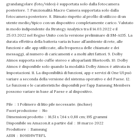
grandangolare (foto/video) è supportata solo dalla fotocamera
posteriore. 7. Funzionalità Macro Camera supportata solo dalla
fotocamera posteriore. 8. Stimato rispetto al profilo di utilizzo di un
utente medio/tipico con un dispositivo completamente carico. Valutato
in modo indipendente da Strategy Analytics tra il 14.03.2022 e il
25.03.2022 nel Regno Unito con la versione preliminare di SM-A135. La
durata effettiva della batteria varia in base all’ambiente di rete, alle
funzioni e alle app utilizzate, alla frequenza delle chiamate e dei
messaggi, al numero di caricamenti e a molti altri fattori. 9. Dolby
Atmos supporta solo cuffie stereo e altoparlanti Bluetooth. 10. Dolby
Atmos è disponibile solo quando la modalità Dolby Atmos è attivata in
Impostazioni. 11. La disponibilità di funzioni, app e servizi di One UI può
variare a seconda della versione del sistema operativo e del Paese. 12.
Le funzioni e le caratteristiche disponibili per l’app Samsung Members
possono variare in base al Paese e al dispositivo.
Pile ‏ : ‎ 1 Polimero di litio pile necessarie. (incluse)
Fuori produzione ‏ : ‎ No
Dimensioni prodotto ‏ : ‎ 16,51 x 7,64 x 0,88 cm; 195 grammi
Disponibile su Amazon.it a partire dal ‏ : ‎ 18 marzo 2022
Produttore ‏ : ‎ Samsung
ASIN ‏ : ‎ B09SHWTRFL