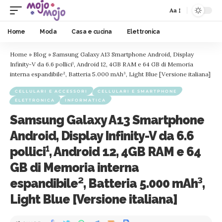
Aa
Home
Moda
Casa e cucina
Elettronica
Home
»
Blog
»
Samsung Galaxy A13 Smartphone Android, Display
Infinity-V da 6.6 pollici¹, Android 12, 4GB RAM e 64 GB di Memoria
interna espandibile², Batteria 5.000 mAh³, Light Blue [Versione italiana]
CELLULARI E ACCESSORI
CELLULARI E SMARTPHONE
ELETTRONICA
INFORMATICA
Samsung Galaxy A13 Smartphone
Android, Display Infinity-V da 6.6
pollici¹, Android 12, 4GB RAM e 64
GB di Memoria interna
espandibile², Batteria 5.000 mAh³,
Light Blue [Versione italiana]