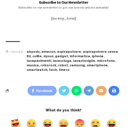
Subscribe to Our Newsletter
Subscribe to our newsletter to get our newest articles instantly!
[mc4wp_form]
airpods
,
amazon
,
aspirapolvere
,
aspirapolvere senza
TAGGED:
fili
,
cuffie
,
dyson
,
gadget
,
informatica
,
iphone
,
lavapavimenti
,
lavasciuga
,
lavastoviglie
,
microfono
,
musica
,
roborock
,
robot
,
samsung
,
smartphone
,
smartwatch
,
tech
,
tineco
Facebook
What do you think?