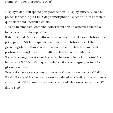
Numero modello articolo ‏ : ‎ A135
Display vivido. Più spazio per giocare con il Display Infinity-V da 6.6
pollici, la tecnologia FHD+ degli smartphone 4G rende i tuoi contenuti
quotidiani nitidi, definiti e chiari.
Design minimalista: combina colori tenui con un aspetto delicato al
tatto e comodo da impugnare.
Sistema Quad Camera: cattura momenti memorabili con la fotocamera
principale da 50 MP, espandi la visuale con la fotocamera Ultra-
grandangolare, ottimizza la messa a fuoco con la fotocamera di
profondità e migliora i tuoi scatti con la fotocamera Macro.
Batteria a lunga durata: una batteria che non rallenta i tuoi ritmi. La
batteria da 5.000 mAh di questi telefoni ti accompagna per tutta la
giornata e oltre.
Prestazioni elevate: con un processore Octa-core e fino a 4 GB di
RAM⁴, Galaxy A13 offre prestazioni rapide ed efficienti. Archivia quanto
vuoi con 64 GB⁴ di memoria interna, espandibile con scheda microSD
fino a 1TB².