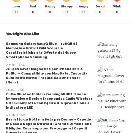
Love
Sad
Happy
Sleepy
Angry
Dead
Wink
0
0
0
0
0
0
0
You Might Also Like
Samsung Galaxy A25 5G Blue – 128GB di
Memoria e 6GB di RAM Scopri le
Caratteristiche e le Offerte del Nuovo
Smartphone Samsung
0 MIN READ
JETech Cover Magnetica per iPhone 16 6.1
Pollici – Compatibile con MagSafe, Custodia
Slim Retro Matte Traslucida e Antishock
(Nera)
1 MIN READ
Cuffie Bluetooth Mars Gaming MHIB2: Suono
Immersivo e Design Ergonomico Cuffie Wireless
Ultra-Compatte con 24 Ore di Riproduzione e
Indicatore LED
4 MIN READ
Berretto da Notte in Seta per Donne – Capello
in Raso a Doppio Strato di Grande Dimensione
Il Miglior Copricapo per Proteggere i Capelli
Durante il Sonno