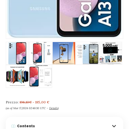
Prezzo:
196,10€
- 185,00 €
(as of Mar 17,2024 02:46:30 UTC –
Details
)
Contents