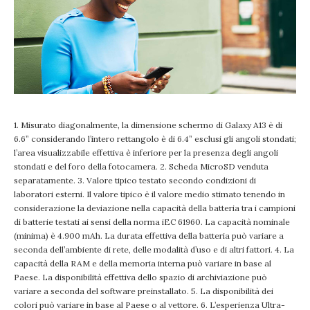
1. Misurato diagonalmente, la dimensione schermo di Galaxy A13 è di
6.6” considerando l’intero rettangolo è di 6.4” esclusi gli angoli stondati;
l’area visualizzabile effettiva è inferiore per la presenza degli angoli
stondati e del foro della fotocamera. 2. Scheda MicroSD venduta
separatamente. 3. Valore tipico testato secondo condizioni di
laboratori esterni. Il valore tipico è il valore medio stimato tenendo in
considerazione la deviazione nella capacità della batteria tra i campioni
di batterie testati ai sensi della norma iEC 61960. La capacità nominale
(minima) è 4.900 mAh. La durata effettiva della batteria può variare a
seconda dell’ambiente di rete, delle modalità d’uso e di altri fattori. 4. La
capacità della RAM e della memoria interna può variare in base al
Paese. La disponibilità effettiva dello spazio di archiviazione può
variare a seconda del software preinstallato. 5. La disponibilità dei
colori può variare in base al Paese o al vettore. 6. L’esperienza Ultra-