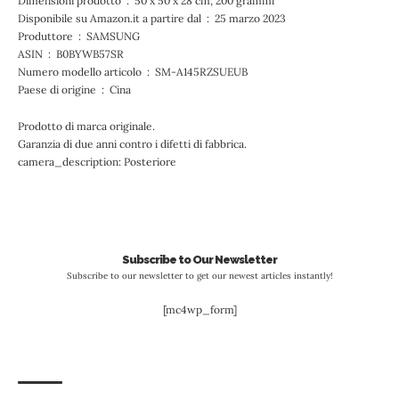
Dimensioni prodotto ‏ : ‎ 50 x 50 x 28 cm; 200 grammi
Disponibile su Amazon.it a partire dal ‏ : ‎ 25 marzo 2023
Produttore ‏ : ‎ SAMSUNG
ASIN ‏ : ‎ B0BYWB57SR
Numero modello articolo ‏ : ‎ SM-A145RZSUEUB
Paese di origine ‏ : ‎ Cina
Prodotto di marca originale.
Garanzia di due anni contro i difetti di fabbrica.
camera_description: Posteriore
Subscribe to Our Newsletter
Subscribe to our newsletter to get our newest articles instantly!
[mc4wp_form]