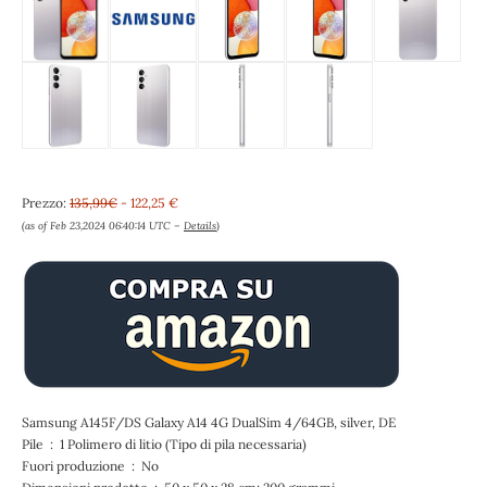
Prezzo:
135,99€
- 122,25 €
(as of Feb 23,2024 06:40:14 UTC –
Details
)
Samsung A145F/DS Galaxy A14 4G DualSim 4/64GB, silver, DE
Pile ‏ : ‎ 1 Polimero di litio (Tipo di pila necessaria)
Fuori produzione ‏ : ‎ No