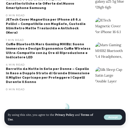
Caratteristiche e le Offerte del Nuovo
Smartphone Samsung
0 MIN READ
JETech Cover Magnetica per iPhone 16 6.1
Pollici – Compatibile con MagSafe, Custodia
Slim Retro Matte Traslucida e Antishock
(Nera)
1 MIN READ
Cuffie Bluetooth Mars Gaming MHIB2: Suono
Immersivo e Design Ergonomico Cuffie Wireless
Ultra-Compatte con 24 Ore di Riproduzione e
Indicatore LED
4 MIN READ
Berretto da Notte in Seta per Donne – Capello
in Raso a Doppio Strato di Grande Dimensione
Il Miglior Copricapo per Proteggere i Capelli
Durante il Sonno
0 MIN READ
By using this site, you agree to the
Privacy Policy
and
Terms of
Accept
Use
.