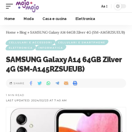
Aa
Home
Moda
Casa e cucina
Elettronica
Home
»
Blog
»
SAMSUNG Galaxy A14 64GB Zilver 4G (SM-A145RZSUEUB)
CELLULARI E ACCESSORI
CELLULARI E SMARTPHONE
ELETTRONICA
INFORMATICA
SAMSUNG Galaxy A14 64GB Zilver
4G (SM-A145RZSUEUB)
SHARE
1 MIN READ
LAST UPDATED: 2024/02/23 AT 7:40 AM