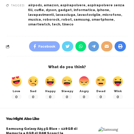
airpods
,
amazon
,
aspirapolvere
,
aspirapolvere senza
TAGGED:
fili
,
cuffie
,
dyson
,
gadget
,
informatica
,
iphone
,
lavapavimenti
,
lavasciuga
,
lavastoviglie
,
microfono
,
musica
,
roborock
,
robot
,
samsung
,
smartphone
,
smartwatch
,
tech
,
tineco
Facebook
What do you think?
Love
Sad
Happy
Sleepy
Angry
Dead
Wink
0
0
0
0
0
0
0
You Might Also Like
Samsung Galaxy A25 5G Blue – 128GB di
Memoria e 6GB di RAM Scopri le