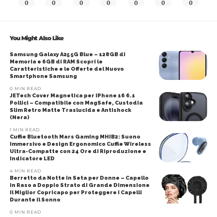
0
0
0
0
0
0
0
You Might Also Like
Samsung Galaxy A25 5G Blue – 128GB di
Memoria e 6GB di RAM Scopri le
Caratteristiche e le Offerte del Nuovo
Smartphone Samsung
0 MIN READ
JETech Cover Magnetica per iPhone 16 6.1
Pollici – Compatibile con MagSafe, Custodia
Slim Retro Matte Traslucida e Antishock
(Nera)
1 MIN READ
Cuffie Bluetooth Mars Gaming MHIB2: Suono
Immersivo e Design Ergonomico Cuffie Wireless
Ultra-Compatte con 24 Ore di Riproduzione e
Indicatore LED
4 MIN READ
Berretto da Notte in Seta per Donne – Capello
in Raso a Doppio Strato di Grande Dimensione
Il Miglior Copricapo per Proteggere i Capelli
Durante il Sonno
0 MIN READ