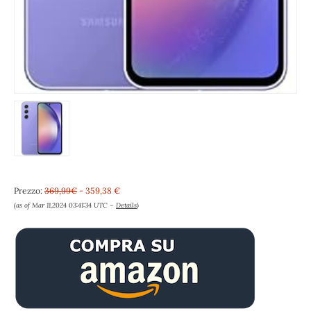
Prezzo:
369,99€
- 359,38 €
(as of Mar 11,2024 03:41:34 UTC –
Details
)