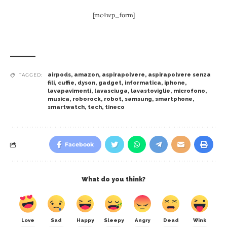
[mc4wp_form]
airpods
,
amazon
,
aspirapolvere
,
aspirapolvere senza
TAGGED:
fili
,
cuffie
,
dyson
,
gadget
,
informatica
,
iphone
,
lavapavimenti
,
lavasciuga
,
lavastoviglie
,
microfono
,
musica
,
roborock
,
robot
,
samsung
,
smartphone
,
smartwatch
,
tech
,
tineco
Facebook
What do you think?
Love
Sad
Happy
Sleepy
Angry
Dead
Wink