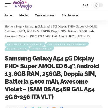
Aa
Home
Moda
Casa e cucina
Elettronica
Home
»
Blog
»
Samsung Galaxy A54 5G Display FHD+ Super AMOLED
6.4”, Android 13, 8GB RAM, 256GB, Doppia SIM, Batteria 5.000 mAh,
Awesome Violet – (SAM DS A546B GAL A54 5G 8+256 ITA VLT)
CELLULARI E ACCESSORI
CELLULARI E SMARTPHONE
ELETTRONICA
INFORMATICA
Samsung Galaxy A54 5G Display
FHD+ Super AMOLED 6.4”, Android
13, 8GB RAM, 256GB, Doppia SIM,
Batteria 5.000 mAh, Awesome
Violet – (SAM DS A546B GAL A54
5G 8+256 ITA VLT)