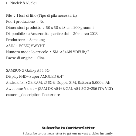
Nuclei: 8 Nuclei
Pile ‏ : ‎ 1 Ioni di litio (Tipo di pila necessaria)
Fuori produzione ‏ : ‎ No
Dimensioni prodotto ‏ : ‎ 50 x 50 x 28 cm; 200 grammi
Disponibile su Amazon.it a partire dal ‏ : ‎ 30 marzo 2023
Produttore ‏ : ‎ Samsung
ASIN ‏ : ‎ B0BZQVWYHT
Numero modello articolo ‏ : ‎ SM-A546BLVDEUB/2
Paese di origine ‏ : ‎ Cina
SAMSUNG Galaxy A54 5G
Display FHD+ Super AMOLED 6.4”
Android 13, 8GB RAM, 256GB, Doppia SIM, Batteria 5.000 mAh
Awesome Violet – (SAM DS A546B GAL A54 5G 8+256 ITA VLT)
camera_description: Posteriore
Subscribe to Our Newsletter
Subscribe to our newsletter to get our newest articles instantly!