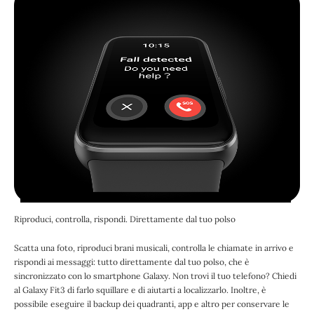
Riproduci, controlla, rispondi. Direttamente dal tuo polso
Scatta una foto, riproduci brani musicali, controlla le chiamate in arrivo e
rispondi ai messaggi: tutto direttamente dal tuo polso, che è
sincronizzato con lo smartphone Galaxy. Non trovi il tuo telefono? Chiedi
al Galaxy Fit3 di farlo squillare e di aiutarti a localizzarlo. Inoltre, è
possibile eseguire il backup dei quadranti, app e altro per conservare le