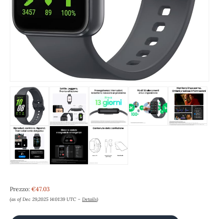
Prezzo:
€47.03
(as of Dec 29,2025 14:01:39 UTC –
Details
)