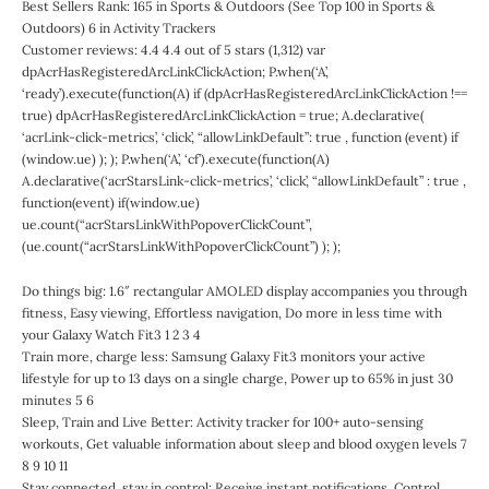
Best Sellers Rank: 165 in Sports & Outdoors (See Top 100 in Sports &
Outdoors) 6 in Activity Trackers
Customer reviews: 4.4 4.4 out of 5 stars (1,312) var
dpAcrHasRegisteredArcLinkClickAction; P.when(‘A’,
‘ready’).execute(function(A) if (dpAcrHasRegisteredArcLinkClickAction !==
true) dpAcrHasRegisteredArcLinkClickAction = true; A.declarative(
‘acrLink-click-metrics’, ‘click’, “allowLinkDefault”: true , function (event) if
(window.ue) ); ); P.when(‘A’, ‘cf’).execute(function(A)
A.declarative(‘acrStarsLink-click-metrics’, ‘click’, “allowLinkDefault” : true ,
function(event) if(window.ue)
ue.count(“acrStarsLinkWithPopoverClickCount”,
(ue.count(“acrStarsLinkWithPopoverClickCount”) ); );
Do things big: 1.6″ rectangular AMOLED display accompanies you through
fitness, Easy viewing, Effortless navigation, Do more in less time with
your Galaxy Watch Fit3 1 2 3 4
Train more, charge less: Samsung Galaxy Fit3 monitors your active
lifestyle for up to 13 days on a single charge, Power up to 65% in just 30
minutes 5 6
Sleep, Train and Live Better: Activity tracker for 100+ auto-sensing
workouts, Get valuable information about sleep and blood oxygen levels 7
8 9 10 11
Stay connected, stay in control: Receive instant notifications, Control