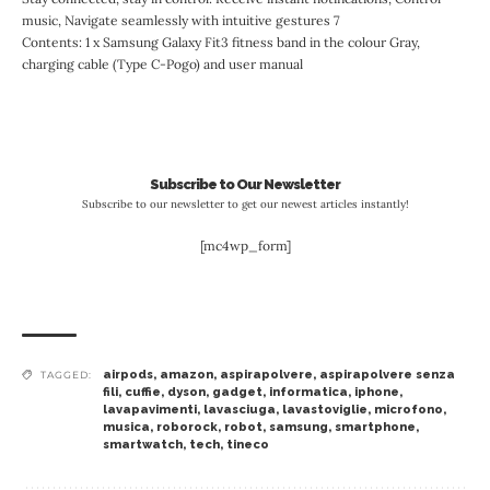
music, Navigate seamlessly with intuitive gestures 7
Contents: 1 x Samsung Galaxy Fit3 fitness band in the colour Gray,
charging cable (Type C-Pogo) and user manual
Subscribe to Our Newsletter
Subscribe to our newsletter to get our newest articles instantly!
[mc4wp_form]
airpods
,
amazon
,
aspirapolvere
,
aspirapolvere senza
TAGGED:
fili
,
cuffie
,
dyson
,
gadget
,
informatica
,
iphone
,
lavapavimenti
,
lavasciuga
,
lavastoviglie
,
microfono
,
musica
,
roborock
,
robot
,
samsung
,
smartphone
,
smartwatch
,
tech
,
tineco