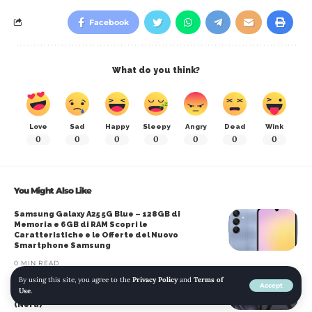
Facebook
What do you think?
Love
Sad
Happy
Sleepy
Angry
Dead
Wink
0
0
0
0
0
0
0
You Might Also Like
Samsung Galaxy A25 5G Blue – 128GB di
Memoria e 6GB di RAM Scopri le
Caratteristiche e le Offerte del Nuovo
Smartphone Samsung
0 MIN READ
JETech Cover Magnetica per iPhone 16 6.1
By using this site, you agree to the
Privacy Policy
and
Terms of
Pollici – Compatibile con MagSafe, Custodia
Accept
Use
.
Slim Retro Matte Traslucida e Antishock
(Nera)