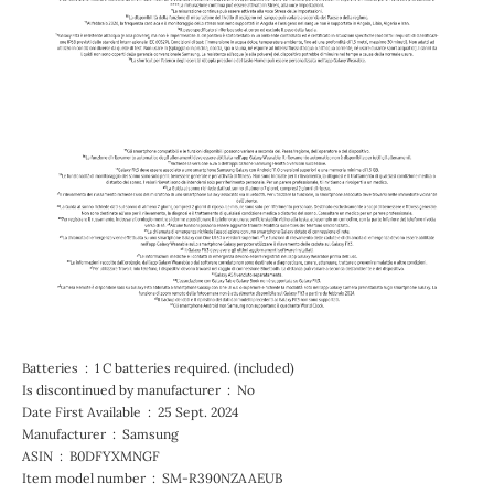
Batteries ‏ : ‎ 1 C batteries required. (included)
Is discontinued by manufacturer ‏ : ‎ No
Date First Available ‏ : ‎ 25 Sept. 2024
Manufacturer ‏ : ‎ Samsung
ASIN ‏ : ‎ B0DFYXMNGF
Item model number ‏ : ‎ SM-R390NZAAEUB