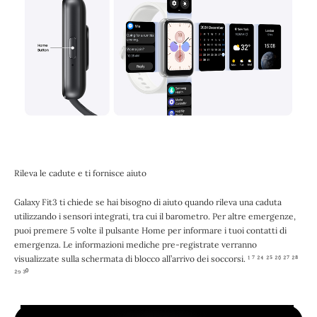
Rileva le cadute e ti fornisce aiuto
Galaxy Fit3 ti chiede se hai bisogno di aiuto quando rileva una caduta
utilizzando i sensori integrati, tra cui il barometro. Per altre emergenze,
puoi premere 5 volte il pulsante Home per informare i tuoi contatti di
emergenza. Le informazioni mediche pre-registrate verranno
visualizzate sulla schermata di blocco all’arrivo dei soccorsi. ¹ ⁷ ²⁴ ²⁵ ²⁶ ²⁷ ²⁸
²⁹ ³⁰