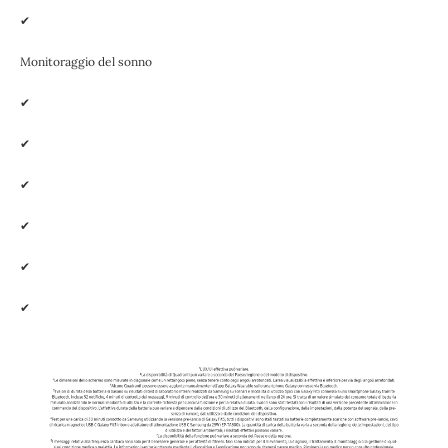
✔
Monitoraggio del sonno
✔
✔
✔
✔
✔
✔