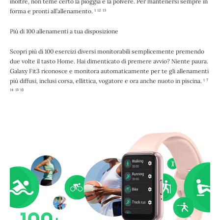
inoltre, non teme certo la pioggia e la polvere. Per mantenersi sempre in
forma e pronti all’allenamento. ¹ ¹² ¹³
Più di 100 allenamenti a tua disposizione
Scopri più di 100 esercizi diversi monitorabili semplicemente premendo
due volte il tasto Home. Hai dimenticato di premere avvio? Niente paura.
Galaxy Fit3 riconosce e monitora automaticamente per te gli allenamenti
più diffusi, inclusi corsa, ellittica, vogatore e ora anche nuoto in piscina. ¹ ⁷
¹⁴ ¹⁵ ¹⁶