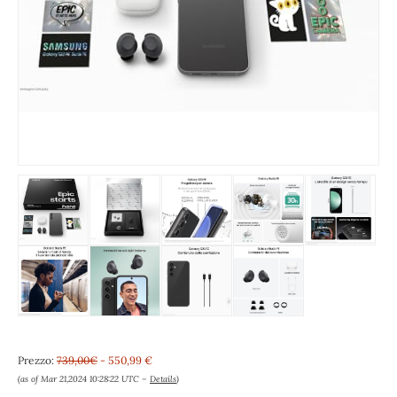
Prezzo:
739,00€
- 550,99 €
(as of Mar 21,2024 10:28:22 UTC –
Details
)