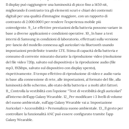
Il display può raggiungere una luminosità di picco fino a 1450 nit,
migliorando il contrasto tra gli elementi scuri e chiari dei contenuti
digitali per una qualità d’immagine maggiore, con un rapporto di
contrasto di 2.000.000:1 per rendere l’esperienza mobile più
coinvolgente. 9_Le effettive prestazioni della batteria possono variare in
base a diverse applicazioni e condizioni operative. 10_In base a test
interni di Samsung in condizioni di laboratorio, effettuati sulla versione
pre-lancio del modello connessa agli auricolari via Bluetooth usando
impostazioni predefinite tramite LTE. Stima di capacità della batteria e
consumo di corrente misurato durante la riproduzione video (risoluzione
del file video 720p, salvato sul dispositivo) e la riproduzione audio (file
mp3, 192kbps, salvato sul dispositivo con display spento),
rispettivamente. Il tempo effettivo di riproduzione di video e audio varia
in base alla connessione di rete, alle impostazioni, al formato del file, alla
luminosità dello schermo, allo stato della batteria e a molti altri fattori.
11_Controlla la vestibilità con l’opzione “Test di vestibilità degli auricolari”
all’interno dell’app Galaxy Wearable. 12_Per modificare i 3 livelli di volume
del suono ambientale, sull’app Galaxy Wearable vai a: Impostazione
Auricolari > Accessibilità > Personalizza suono ambientale. 13_Il gesto per
controllare la funzionalità ANC può essere configurato tramite l’app
Galaxy Wearable.