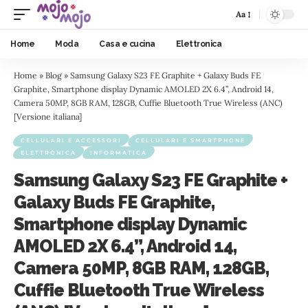
Aa
Home
Moda
Casa e cucina
Elettronica
Home
»
Blog
»
Samsung Galaxy S23 FE Graphite + Galaxy Buds FE
Graphite, Smartphone display Dynamic AMOLED 2X 6.4”, Android 14,
Camera 50MP, 8GB RAM, 128GB, Cuffie Bluetooth True Wireless (ANC)
[Versione italiana]
CELLULARI E ACCESSORI
CELLULARI E SMARTPHONE
ELETTRONICA
INFORMATICA
Samsung Galaxy S23 FE Graphite +
Galaxy Buds FE Graphite,
Smartphone display Dynamic
AMOLED 2X 6.4”, Android 14,
Camera 50MP, 8GB RAM, 128GB,
Cuffie Bluetooth True Wireless