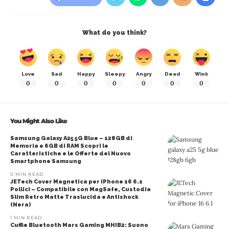
What do you think?
Love
Sad
Happy
Sleepy
Angry
Dead
Wink
0
0
0
0
0
0
0
You Might Also Like
Samsung Galaxy A25 5G Blue – 128GB di
Memoria e 6GB di RAM Scopri le
Caratteristiche e le Offerte del Nuovo
Smartphone Samsung
0 MIN READ
JETech Cover Magnetica per iPhone 16 6.1
Pollici – Compatibile con MagSafe, Custodia
Slim Retro Matte Traslucida e Antishock
(Nera)
1 MIN READ
Cuffie Bluetooth Mars Gaming MHIB2: Suono