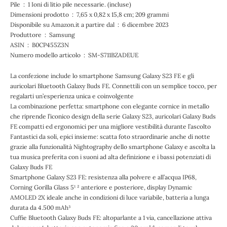
Pile ‏ : ‎ 1 Ioni di litio pile necessarie. (incluse)
Dimensioni prodotto ‏ : ‎ 7,65 x 0,82 x 15,8 cm; 209 grammi
Disponibile su Amazon.it a partire dal ‏ : ‎ 6 dicembre 2023
Produttore ‏ : ‎ Samsung
ASIN ‏ : ‎ B0CP455Z3N
Numero modello articolo ‏ : ‎ SM-S711BZADEUE
La confezione include lo smartphone Samsung Galaxy S23 FE e gli
auricolari Bluetooth Galaxy Buds FE. Connettili con un semplice tocco, per
regalarti un’esperienza unica e coinvolgente
La combinazione perfetta: smartphone con elegante cornice in metallo
che riprende l’iconico design della serie Galaxy S23, auricolari Galaxy Buds
FE compatti ed ergonomici per una migliore vestibilità durante l’ascolto
Fantastici da soli, epici insieme: scatta foto straordinarie anche di notte
grazie alla funzionalità Nightography dello smartphone Galaxy e ascolta la
tua musica preferita con i suoni ad alta definizione e i bassi potenziati di
Galaxy Buds FE
Smartphone Galaxy S23 FE: resistenza alla polvere e all’acqua IP68,
Corning Gorilla Glass 5¹ ² anteriore e posteriore, display Dynamic
AMOLED 2X ideale anche in condizioni di luce variabile, batteria a lunga
durata da 4.500 mAh³
Cuffie Bluetooth Galaxy Buds FE: altoparlante a 1 via, cancellazione attiva