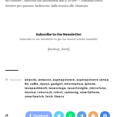
del rumore⁴, batteria con autonomia fino a 30 ore⁵ ⁶, comandi touch
intuitivi per passare facilmente dalla musica alle chiamate
Subscribe to Our Newsletter
Subscribe to our newsletter to get our newest articles instantly!
[mc4wp_form]
airpods
,
amazon
,
aspirapolvere
,
aspirapolvere senza
TAGGED:
fili
,
cuffie
,
dyson
,
gadget
,
informatica
,
iphone
,
lavapavimenti
,
lavasciuga
,
lavastoviglie
,
microfono
,
musica
,
roborock
,
robot
,
samsung
,
smartphone
,
smartwatch
,
tech
,
tineco
Facebook