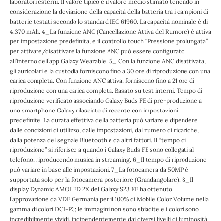
laboratori esterni. Il valore tipico è il valore medio stimato tenendo in
considerazione la deviazione della capacità della batteria tra i campioni di
batterie testati secondo lo standard IEC 61960. La capacità nominale è di
4.370 mAh. 4_La funzione ANC (Cancellazione Attiva del Rumore) è attiva
per impostazione predefinita, e il controllo touch “Pressione prolungata”
per attivare/disattivare la funzione ANC può essere configurato
all’interno dell’app Galaxy Wearable. 5_ Con la funzione ANC disattivata,
gli auricolari e la custodia forniscono fino a 30 ore di riproduzione con una
carica completa. Con funzione ANC attiva, forniscono fino a 21 ore di
riproduzione con una carica completa. Basato su test interni. Tempo di
riproduzione verificato associando Galaxy Buds FE di pre-produzione a
uno smartphone Galaxy rilasciato di recente con impostazioni
predefinite. La durata effettiva della batteria può variare e dipendere
dalle condizioni di utilizzo, dalle impostazioni, dal numero di ricariche,
dalla potenza del segnale Bluetooth e da altri fattori. Il “tempo di
riproduzione” si riferisce a quando i Galaxy Buds FE sono collegati al
telefono, riproducendo musica in streaming. 6_Il tempo di riproduzione
può variare in base alle impostazioni. 7_La fotocamera da 50MP è
supportata solo per la fotocamera posteriore (Grandangolare). 8_Il
display Dynamic AMOLED 2X del Galaxy S23 FE ha ottenuto
l’approvazione da VDE Germania per il 100% di Mobile Color Volume nella
gamma di colori DCI-P3; le immagini non sono sbiadite e i colori sono
incredibilmente vividi, indipendentemente dai diversi livelli di luminosità.