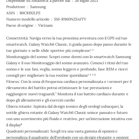
Disponibile su Amazon.it a partire dal ‏ : ‎ 26 luglio 2023
Produttore ‏ : ‎ Samsung
ASIN ‏ : ‎ B0C8192LPZ
Numero modello articolo ‏ : ‎ SM-R960NZSAITV
Paese di origine ‏ : ‎ Vietnam
Connettività: Naviga verso la tua prossima avventura con il GPS sul tuo
smartwatch. Galaxy Watch6 Classic, ti guida passo dopo passo durante le
tue giornate e nelle sfide sportive più complesse¹ ²
Monitoraggio del sonno: Scopri come dormi con lo smartwatch Samsung
Galaxy e il suo Monitoraggio del sonno avanzato. Conosci i ritmi del tuo
sonno e le sue fasi, veglia, sonno leggero e profondo, fase REM e ricevi
consigli per migliorare la tua routine quotidiana³ ⁴ ⁵ ⁶
Fitness: Con la zona di frequenza cardiaca personalizzata e i sensori per il
rilevamento del battito potrai ottimizzare le tue prestazioni e
raggiungere nuovi traguardi.⁷ Monitora il tuo battito cardiaco durante e
dopo gli allenamenti e gli esercizi cardio
Ghiera rotante: Ispirata dal design iconico degli orologi subacquei, la
sottile ghiera rotante di Galaxy Watch6 Classic unisce passato e futuro
con uno scorrimento più fluido e reattivo, per un’interazione intuitiva con
il display⁸
Quadranti personalizzati: Scegli tra una vasta gamma di opzioni e
personalizza il quadrante dell’orologio con un design elegante o opzioni