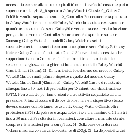
necessario correre all’aperto per più di 10 minuti a velocità costante pari o
superiore a 4 km/h. 8_Rispetto a Galaxy Watch4 Classic. 9_Galaxy Z
Fold5 in vendita separatamente. 10_Controller Fotocamera è supportato
in Galaxy Watch4 e nei modelli Galaxy Watch rilasciati successivamente
quando associato con la serie GalaxyS9 e versioni successive. La funzione
per gestire lo zoom di Controller Fotocamera è disponibile su serie
Samsung Galaxy Watch4 e modelli Galaxy Watch rilasciati
successivamente e associati con uno smartphone serie Galaxy S, Galaxy
Note e Galaxy Z su cui è installato One UI 5.1 o versioni successive che
supportano Camera Controller. 11_I confronti tra dimensioni dello
schermo e larghezza della ghiera si basano sul modello Galaxy Watch6
Classic Small (43mm). 12_Dimensioni dello schermo del modello Galaxy
Watch6 Classic small (43mm) rispetto a quelle del modello Galaxy
Watch4 Classic Small (42mm). 13_ Galaxy Watch6 Classic è resistente
all’acqua fino a 50 metri di profondità per 10 minuti con classificazione
5ATM. Non è adatto per immersioni o altre attività acquatiche ad alta
pressione. Prima di toccare il dispositivo, le mani e il dispositivo stesso
devono essere completamente asciutti. Galaxy Watch6 Classic offre
protezione (IP68) da polvere e acqua dolce fino a un massimo di 1,5 metri
fino a 30 minuti. Per ulteriori informazioni, consultare il manuale utente,
comprese le istruzioni per la cura/l’uso. 14_Sulla base della durezza
Vickers misurata con un carico costante di 200gf. 15_La disponibilità dei