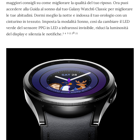
maggiori consigli su come migliorare la qualità del tuo riposo. Ora puoi
accedere alla Guida al sonno dal tuo Galaxy Watch6 Classic per migliorare
le tue abitudini. Dormi meglio la notte e indossa il tuo orologio con un
cinturino in tessuto. Imposta la modalità Sonno, così da cambiare il LED
verde del sensore PPG in LED a infrarossi invisibile, riduci la luminosità
del display e silenzia le notifiche.³ ⁴ ⁵ ⁶ ²⁰ ²¹