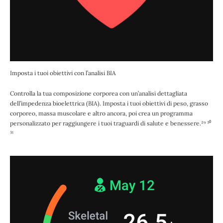
Imposta i tuoi obiettivi con l’analisi BIA
Controlla la tua composizione corporea con un’analisi dettagliata
dell’impedenza bioelettrica (BIA). Imposta i tuoi obiettivi di peso, grasso
corporeo, massa muscolare e altro ancora, poi crea un programma
personalizzato per raggiungere i tuoi traguardi di salute e benessere.²⁹ ³⁰
³¹