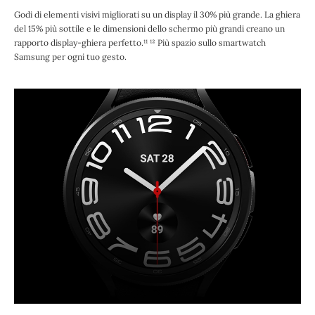
Godi di elementi visivi migliorati su un display il 30% più grande. La ghiera
del 15% più sottile e le dimensioni dello schermo più grandi creano un
rapporto display-ghiera perfetto.¹¹ ¹² Più spazio sullo smartwatch
Samsung per ogni tuo gesto.