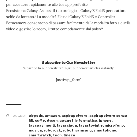
per accedere rapidamente alle tue app preferite
Ecosistema Galaxy: Associa il tuo orologio a Galaxy Z Fold5 per scattare
selfie da lontano.⁹ La modalità Flex di Galaxy Z Fold5 e Controller
Fotocamera consentono di passare facilmente dalla modalità foto a quella
video o gestire lo zoom, il tutto comodamente dal polso¹⁰
Subscribe to Our Newsletter
Subscribe to our newsletter to get our newest articles instantly!
[mc4wp_form]
airpods
,
amazon
,
aspirapolvere
,
aspirapolvere senza
TAGGED:
fili
,
cuffie
,
dyson
,
gadget
,
informatica
,
iphone
,
lavapavimenti
,
lavasciuga
,
lavastoviglie
,
microfono
,
musica
,
roborock
,
robot
,
samsung
,
smartphone
,
smartwatch
,
tech
,
tineco