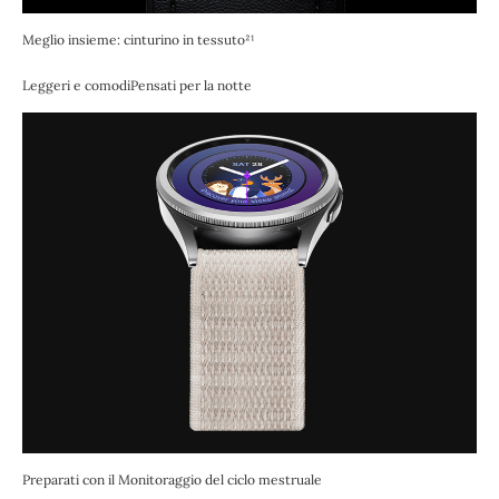
Meglio insieme: cinturino in tessuto²¹
Leggeri e comodiPensati per la notte
Preparati con il Monitoraggio del ciclo mestruale