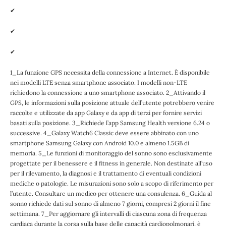
✔
✔
✔
1_La funzione GPS necessita della connessione a Internet. È disponibile
nei modelli LTE senza smartphone associato. I modelli non-LTE
richiedono la connessione a uno smartphone associato. 2_Attivando il
GPS, le informazioni sulla posizione attuale dell’utente potrebbero venire
raccolte e utilizzate da app Galaxy e da app di terzi per fornire servizi
basati sulla posizione. 3_Richiede l’app Samsung Health versione 6.24 o
successive. 4_Galaxy Watch6 Classic deve essere abbinato con uno
smartphone Samsung Galaxy con Android 10.0 e almeno 1.5GB di
memoria. 5_Le funzioni di monitoraggio del sonno sono esclusivamente
progettate per il benessere e il fitness in generale. Non destinate all’uso
per il rilevamento, la diagnosi e il trattamento di eventuali condizioni
mediche o patologie. Le misurazioni sono solo a scopo di riferimento per
l’utente. Consultare un medico per ottenere una consulenza. 6_Guida al
sonno richiede dati sul sonno di almeno 7 giorni, compresi 2 giorni il fine
settimana. 7_Per aggiornare gli intervalli di ciascuna zona di frequenza
cardiaca durante la corsa sulla base delle capacità cardiopolmonari, è