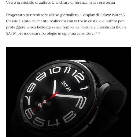
Vetro in cristallo di zaffiro. Una chiara differenza nella resistenza
Progettato per resistere all’uso giornaliero, il display di Galaxy Watch6
Classic è stato abilmente realizzato con vetro in cristallo di zaffiro per
proteggere la sua bellezza senza tempo. La finitura è classificata IP68 e
5ATM per indossare l’orologio in ogni tua avventura.¹³ ¹⁴