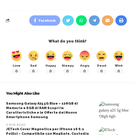
Facebook
What do you think?
Love
Sad
Happy
Sleepy
Angry
Dead
Wink
0
0
0
0
0
0
0
You Might Also Like
Samsung Galaxy A25 5G Blue – 128GB di
Memoria e 6GB di RAM Scopri le
Caratteristiche e le Offerte del Nuovo
Smartphone Samsung
0 MIN READ
JETech Cover Magnetica per iPhone 16 6.1
Pollici – Compatibile con MagSafe, Custodia