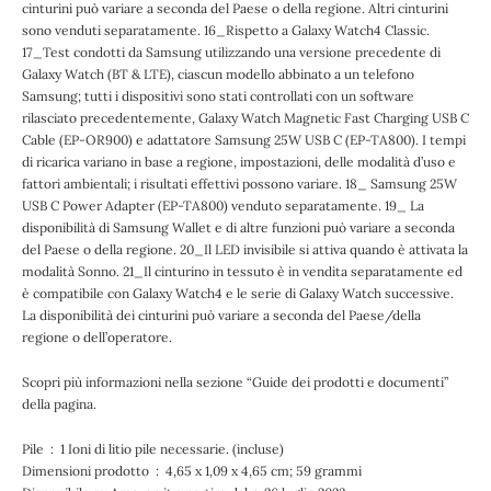
cinturini può variare a seconda del Paese o della regione. Altri cinturini
sono venduti separatamente. 16_Rispetto a Galaxy Watch4 Classic.
17_Test condotti da Samsung utilizzando una versione precedente di
Galaxy Watch (BT & LTE), ciascun modello abbinato a un telefono
Samsung; tutti i dispositivi sono stati controllati con un software
rilasciato precedentemente, Galaxy Watch Magnetic Fast Charging USB C
Cable (EP-OR900) e adattatore Samsung 25W USB C (EP-TA800). I tempi
di ricarica variano in base a regione, impostazioni, delle modalità d’uso e
fattori ambientali; i risultati effettivi possono variare. 18_ Samsung 25W
USB C Power Adapter (EP-TA800) venduto separatamente. 19_ La
disponibilità di Samsung Wallet e di altre funzioni può variare a seconda
del Paese o della regione. 20_Il LED invisibile si attiva quando è attivata la
modalità Sonno. 21_Il cinturino in tessuto è in vendita separatamente ed
è compatibile con Galaxy Watch4 e le serie di Galaxy Watch successive.
La disponibilità dei cinturini può variare a seconda del Paese/della
regione o dell’operatore.
Scopri più informazioni nella sezione “Guide dei prodotti e documenti”
della pagina.
Pile ‏ : ‎ 1 Ioni di litio pile necessarie. (incluse)
Dimensioni prodotto ‏ : ‎ 4,65 x 1,09 x 4,65 cm; 59 grammi