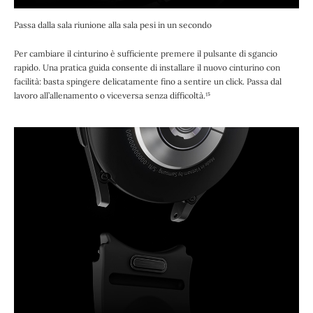
Passa dalla sala riunione alla sala pesi in un secondo
Per cambiare il cinturino è sufficiente premere il pulsante di sgancio
rapido. Una pratica guida consente di installare il nuovo cinturino con
facilità: basta spingere delicatamente fino a sentire un click. Passa dal
lavoro all’allenamento o viceversa senza difficoltà.¹⁵