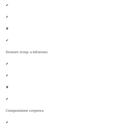
✔
✔
✘
✔
Sensore temp. a infrarossi
✔
✔
✘
✔
Composizione corporea
✔