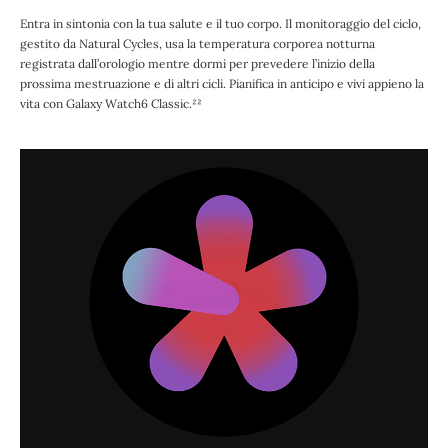
Entra in sintonia con la tua salute e il tuo corpo. Il monitoraggio del ciclo,
gestito da Natural Cycles, usa la temperatura corporea notturna
registrata dall’orologio mentre dormi per prevedere l’inizio della
prossima mestruazione e di altri cicli. Pianifica in anticipo e vivi appieno la
vita con Galaxy Watch6 Classic.²²