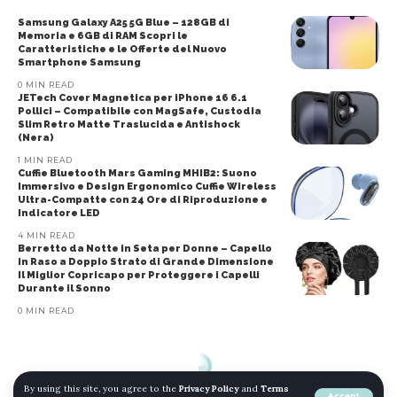
Samsung Galaxy A25 5G Blue – 128GB di
Memoria e 6GB di RAM Scopri le
Caratteristiche e le Offerte del Nuovo
Smartphone Samsung
0 MIN READ
JETech Cover Magnetica per iPhone 16 6.1
Pollici – Compatibile con MagSafe, Custodia
Slim Retro Matte Traslucida e Antishock
(Nera)
1 MIN READ
Cuffie Bluetooth Mars Gaming MHIB2: Suono
Immersivo e Design Ergonomico Cuffie Wireless
Ultra-Compatte con 24 Ore di Riproduzione e
Indicatore LED
4 MIN READ
Berretto da Notte in Seta per Donne – Capello
in Raso a Doppio Strato di Grande Dimensione
Il Miglior Copricapo per Proteggere i Capelli
Durante il Sonno
0 MIN READ
By using this site, you agree to the
Privacy Policy
and
Terms
Accept