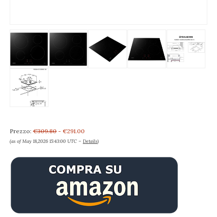
Prezzo:
€309.80
- €291.00
(as of May 18,2026 15:43:00 UTC –
Details
)