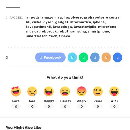
airpods
,
amazon
,
aspirapolvere
,
aspirapolvere senza
TAGGED:
fili
,
cuffie
,
dyson
,
gadget
,
informatica
,
iphone
,
lavapavimenti
,
lavasciuga
,
lavastoviglie
,
microfono
,
musica
,
roborock
,
robot
,
samsung
,
smartphone
,
smartwatch
,
tech
,
tineco
Facebook
What do you think?
Love
Sad
Happy
Sleepy
Angry
Dead
Wink
0
0
0
0
0
0
0
You Might Also Like