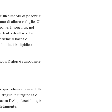
, è un simbolo di potere e
mo di alloro e foglie. Gli
onie. In seguito, nel
frutti di alloro. La
er seme o bacca e
le film idrolipidico
 Savon D’alep è rassodante.
e quotidiana di cura della
 fragile, pruriginosa e
Savon D’Alep, lascialo agire
pletamente.