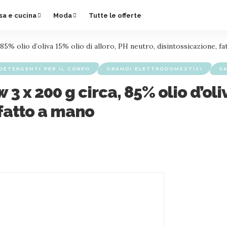
sa e cucina
Moda
Tutte le offerte
5% olio d’oliva 15% olio di alloro, PH neutro, disintossicazione, f
DETERGENTI PER IL CORPO
GRANDI ELETTRODOMESTICI
S
 x 200 g circa, 85% olio d’oliv
 fatto a mano