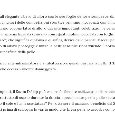
dall’elegante albero di alloro con le sue foglie dense e sempreverdi
 i vincitori delle competizioni sportive venivano incoronati con un ra
ano corone fatte di alloro durante importanti celebrazioni e cerim
ri appena laureati venivano consegnati diplomi decorati con foglie e 
te”, che significa diploma o qualifica, deriva dalle parole “bacca” p
io di alloro protegge e nutre la pelle sensibile ricostruendo il norma
uperficie della pelle.
ci e anti-infiammatori, è antibatterico e quindi purifica la pelle. Il
 pelle eccessivamente danneggiata.
mposti, il Savon D’Alep può essere facilmente utilizzato nella routin
ttutto di usarlo durante la doccia, specialmente per la pelle secca,
o il sole e hai la scottatura? Per ottenere il massimo beneficio dal 
uti prima di sciacquarlo via, in modo che la tua pelle lo assorba com