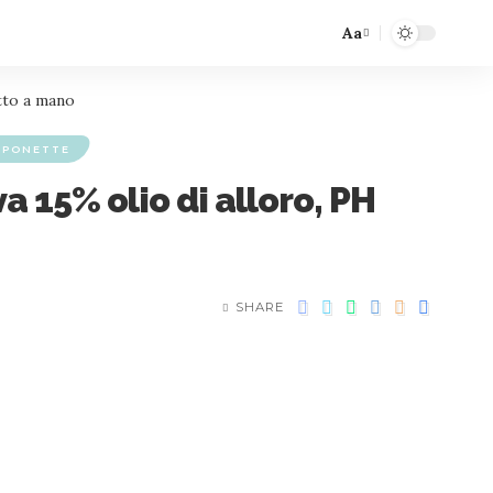
Aa
atto a mano
APONETTE
a 15% olio di alloro, PH
SHARE