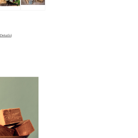
Details
)