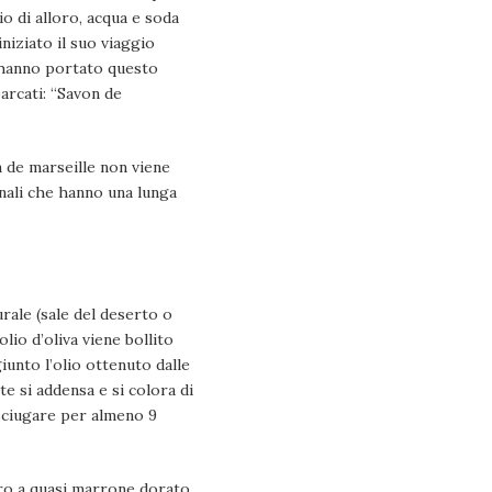
io di alloro, acqua e soda
niziato il suo viaggio
ti hanno portato questo
arcati: “Savon de
n de marseille non viene
onali che hanno una lunga
rale (sale del deserto o
olio d’oliva viene bollito
iunto l’olio ottenuto dalle
te si addensa e si colora di
asciugare per almeno 9
aro a quasi marrone dorato.