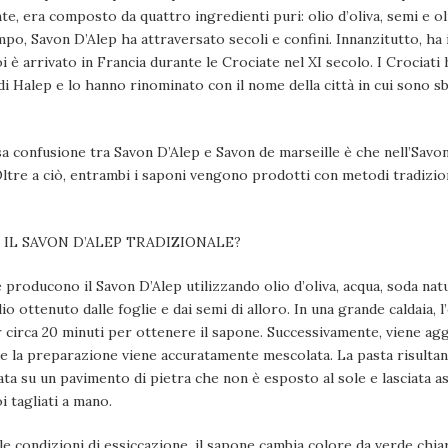
nte, era composto da quattro ingredienti puri: olio d’oliva, semi e ol
po, Savon D’Alep ha attraversato secoli e confini. Innanzitutto, ha i
oi è arrivato in Francia durante le Crociate nel XI secolo. I Crocia
di Halep e lo hanno rinominato con il nome della città in cui sono sb
sa confusione tra Savon D’Alep e Savon de marseille è che nell’Savo
o. Oltre a ciò, entrambi i saponi vengono prodotti con metodi tradizi
IL SAVON D’ALEP TRADIZIONALE?
 producono il Savon D’Alep utilizzando olio d’oliva, acqua, soda natu
io ottenuto dalle foglie e dai semi di alloro. In una grande caldaia, l’
 circa 20 minuti per ottenere il sapone. Successivamente, viene agg
, e la preparazione viene accuratamente mescolata. La pasta risultan
ata su un pavimento di pietra che non è esposto al sole e lasciata 
i tagliati a mano.
e condizioni di essiccazione, il sapone cambia colore da verde chi