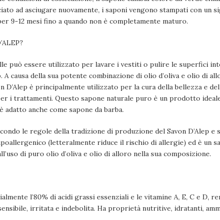
sciato ad asciugare nuovamente, i saponi vengono stampati con un sig
per 9-12 mesi fino a quando non è completamente maturo.
’ALEP?
e può essere utilizzato per lavare i vestiti o pulire le superfici in
. A causa della sua potente combinazione di olio d’oliva e olio di a
n D’Alep è principalmente utilizzato per la cura della bellezza e del
er i trattamenti. Questo sapone naturale puro è un prodotto ideale 
ed è adatto anche come sapone da barba.
ondo le regole della tradizione di produzione del Savon D’Alep e s
 ipoallergenico (letteralmente riduce il rischio di allergie) ed è un
ll’uso di puro olio d’oliva e olio di alloro nella sua composizione.
almente l’80% di acidi grassi essenziali e le vitamine A, E, C e D, 
sensibile, irritata e indebolita. Ha proprietà nutritive, idratanti, am