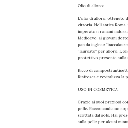
Olio di alloro:
L’olio di alloro, ottenuto 
vittoria. Nell’antica Roma,
imperatori romani indossav
Medioevo, ai giovani dotto
parola inglese “baccalaurea
“laureate” per alloro. L’ol
protettivo presente sulla s
Ricco di composti antisetti
Rinfresca e revitalizza la
USO IN COSMETICA:
Grazie ai suoi preziosi co
pelle. Raccomandiamo sopra
scottata dal sole. Hai pres
sulla pelle per alcuni min