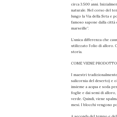
circa 3.500 anni. Inizialme
naturale. Nel corso del tem
lungo la Via della Seta e p
famoso sapone dalla città 
marseille”.
L’unica differenza che cau
utilizzato l’olio di allor
storia.
COME VIENE PRODOTTO 
I maestri tradizionalmente
salicornia del deserto) e ol
insieme a acqua e soda per
foglie e dai semi di alloro
verde. Quindi, viene spalm
mesi. I blocchi vengono po
A seconda del tempo e dell