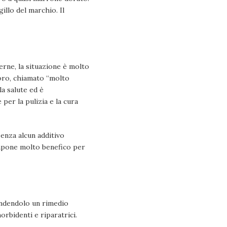
illo del marchio. Il
terne, la situazione è molto
lloro, chiamato “molto
la salute ed è
per la pulizia e la cura
enza alcun additivo
 sapone molto benefico per
rendendolo un rimedio
morbidenti e riparatrici.