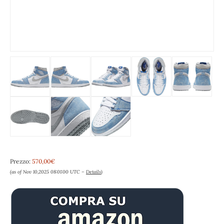
Prezzo:
570,00€
(as of Nov 10,2025 08:01:00 UTC –
Details
)