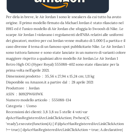
Per dirla in breve, le Air Jordan 1 sono le sneakers da cui tutto ha avuto
origine. Il primo modello firmato da Michael Jordan è stato rilasciato nel
1985 ed è l’unico modello di Air Jordan che sfoggia lo Swoosh di Nike. Le
scarpe Air Jordan 1 violavano i regolamenti dell’NBA relativi alle uniformi
dei giocatori, motivo per cui Jordan venne multato di 5.000 $ a partita e il
caso divenne il tema di un famoso spot pubblicitario Nike. Le Air Jordan 1
sono tuttora famose e sono state lanciate in un numero di varianti colore
maggiore rispetto a qualsiasi altro modello Air Jordan.
Le Air Jordan 1
Retro High OG (Hyper Royal) 555088-402
sono state rilasciate per la
prima volta nell’aprile 2021.
Dimensioni prodotto ‏ : ‎ 35,56 x 27,94 x 15,24 cm; 1,11 kg
Disponibile su Amazon.it a partire dal ‏ : ‎ 28 aprile 2021
Produttore ‏ : ‎ Jordan
ASIN ‏ : ‎ B092PW6HWK
Numero modello articolo ‏ : ‎ 555088-134
Categoria ‏ : ‎ Uomo
Recensioni dei clienti: 3,8 3,8 su 5 stelle 4 voti var
dpAcrHasRegisteredArcLinkClickAction; P.when(‘A’,
‘ready’).execute(function(A) { if (dpAcrHasRegisteredArcLinkClickAction
!== true) { dpAcrHasRegisteredArcLinkClickAction = true; A.declarative(