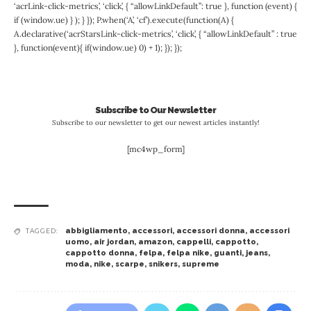
‘acrLink-click-metrics’, ‘click’, { “allowLinkDefault”: true }, function (event) {
if (window.ue) } ); } }); P.when(‘A’, ‘cf’).execute(function(A) {
A.declarative(‘acrStarsLink-click-metrics’, ‘click’, { “allowLinkDefault” : true
}, function(event){ if(window.ue) 0) + 1); }); });
Subscribe to Our Newsletter
Subscribe to our newsletter to get our newest articles instantly!
[mc4wp_form]
abbigliamento
,
accessori
,
accessori donna
,
accessori
TAGGED:
uomo
,
air jordan
,
amazon
,
cappelli
,
cappotto
,
cappotto donna
,
felpa
,
felpa nike
,
guanti
,
jeans
,
moda
,
nike
,
scarpe
,
snikers
,
supreme