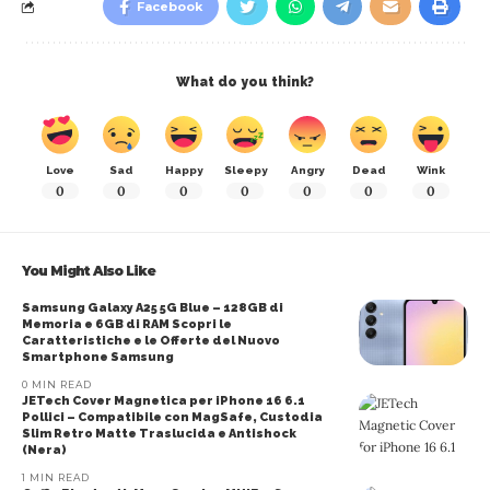
Facebook
What do you think?
Love
Sad
Happy
Sleepy
Angry
Dead
Wink
0
0
0
0
0
0
0
You Might Also Like
Samsung Galaxy A25 5G Blue – 128GB di
Memoria e 6GB di RAM Scopri le
Caratteristiche e le Offerte del Nuovo
Smartphone Samsung
0 MIN READ
JETech Cover Magnetica per iPhone 16 6.1
Pollici – Compatibile con MagSafe, Custodia
Slim Retro Matte Traslucida e Antishock
(Nera)
1 MIN READ